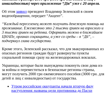
инвалидностью) через приложение “Дія” уже с 20 апреля.
Об этом
заявил
президент Владимир Зеленский в своем
видеообращении, передает “Акцент”.
“Каждый переселенец может получить денежную помощь на
проживание. Ежемесячно это 2 тысячи гривен на взрослого и
3 тысячи гривен на ребенка. Оформить можно в ближайшем
ЦНАПе, органах соцзащиты, а уже со среды – в “Дії”, –
подчеркнул глава государства.
Кроме этого, Зеленский рассказал, что для эвакуированных из
опасных регионов граждан будут развернуты пункты
социальной помощи сразу на железнодорожных вокзалах.
Украинцы, которые были вынуждены покинуть свои дома из-
за войны и переместиться в безопасные регионы страны,
могут получить 2000 грн ежемесячного пособия (3000 грн. для
детей и лиц с инвалидностью) от государства.
Утром российские оккупанты начали вторую фазу
наступления: названы цели противника до Пасхи