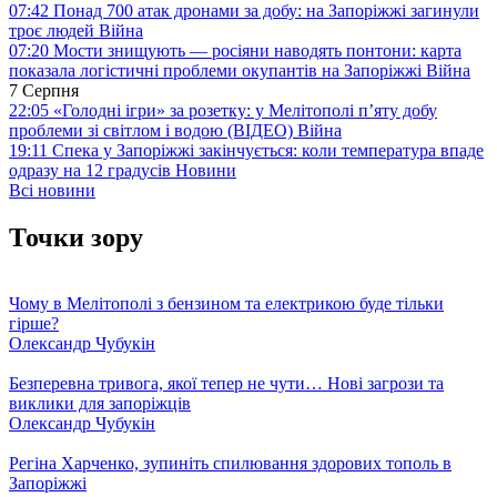
07:42
Понад 700 атак дронами за добу: на Запоріжжі загинули
троє людей
Війна
07:20
Мости знищують — росіяни наводять понтони: карта
показала логістичні проблеми окупантів на Запоріжжі
Війна
7 Серпня
22:05
«Голодні ігри» за розетку: у Мелітополі п’яту добу
проблеми зі світлом і водою (ВІДЕО)
Війна
19:11
Спека у Запоріжжі закінчується: коли температура впаде
одразу на 12 градусів
Новини
Всі новини
Точки зору
Чому в Мелітополі з бензином та електрикою буде тільки
гірше?
Олександр Чубукін
Безперевна тривога, якої тепер не чути… Нові загрози та
виклики для запоріжців
Олександр Чубукін
Регіна Харченко, зупиніть спилювання здорових тополь в
Запоріжжі