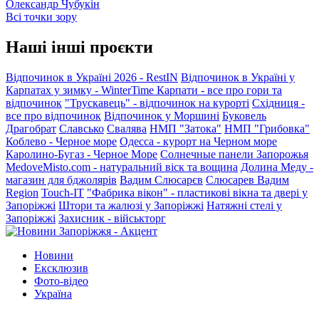
Олександр Чубукін
Всі точки зору
Наші інші проєкти
Відпочинок в Україні 2026 - RestIN
Відпочинок в Україні у
Карпатах у зимку - WinterTime
Карпати - все про гори та
відпочинок
"Трускавець" - відпочинок на курорті
Східниця -
все про відпочинок
Відпочинок у Моршині
Буковель
Драгобрат
Славсько
Свалява
НМП "Затока"
НМП "Грибовка"
Коблево - Черное море
Одесса - курорт на Черном море
Каролино-Бугаз - Черное Море
Солнечные панели Запорожья
MedoveMisto.com - натуральний віск та вощина
Долина Меду -
магазин для бджолярів
Вадим Слюсарєв
Слюсарев Вадим
Region
Touch-IT
"Фабрика вікон" - пластикові вікна та двері у
Запоріжжі
Штори та жалюзі у Запоріжжі
Натяжні стелі у
Запоріжжі
Захисник - військторг
Новини
Ексклюзив
Фото-відео
Україна