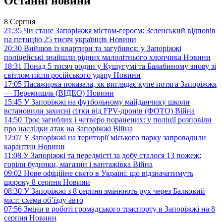
Останні новини
8 Серпня
21:35
Чи стане Запоріжжя містом-героєм: Зеленський відповів
на петицію 25 тисяч українців
Новини
20:30
Вийшов із квартири та загубився: у Запоріжжі
поліцейські знайшли рідних малолітнього хлопчика
Новини
18:31
Понад 5 тисяч родин у Кушугумі та Балабиному знову зі
світлом після російського удару
Новини
17:05
Пасажирка показала, як виглядає купе потяга Запоріжжя
— Перемишль (ВІДЕО)
Новини
15:45
У Запоріжжі на футбольному майданчику школи
встановили захисні сітки від FPV-дронів (ФОТО)
Війна
14:50
Троє загиблих і четверо поранених: у поліції розповіли
про наслідки атак на Запоріжжі
Війна
12:07
У Запоріжжі на території міського парку запровадили
карантин
Новини
11:08
У Запоріжжі та передмісті за добу сталося 13 пожеж:
горіли будинки, магазин і вантажівка
Війна
09:02
Нове офіційне свято в Україні: що відзначатимуть
щороку 8 серпня
Новини
08:30
У Запоріжжі з 8 серпня змінюють рух через Балковий
міст: схема об’їзду
авто
07:56
Зміни в роботі громадського траспорту в Запоріжжі на 8
серпня
Новини