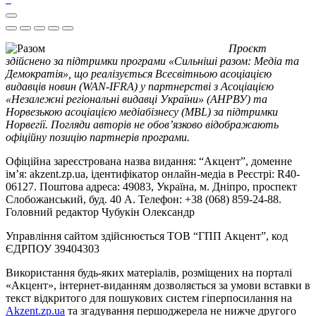
Проєкт
здійснено за підтримки програми «Сильніші разом: Медіа та
Демократія», що реалізується Всесвітньою асоціацією
видавців новин (WAN-IFRA) у партнерстві з Асоціацією
«Незалежні регіональні видавці України» (АНРВУ) та
Норвезькою асоціацією медіабізнесу (MBL) за підтримки
Норвегії. Погляди авторів не обов’язково відображають
офіційну позицію партнерів програми.
Офіційна зареєстрована назва видання: “Акцент”, доменне
ім’я: akzent.zp.ua, ідентифікатор онлайн-медіа в Реєстрі: R40-
06127. Поштова адреса: 49083, Україна, м. Дніпро, проспект
Слобожанський, буд. 40 А. Телефон: +38 (068) 859-24-88.
Головний редактор Чубукін Олександр
Управління сайтом здійснюється ТОВ “ГПП Акцент”, код
ЄДРПОУ 39404303
Використання будь-яких матеріалів, розміщених на порталі
«Акцент», інтернет-виданням дозволяється за умови вставки в
текст відкритого для пошукових систем гіперпосилання на
Akzent.zp.ua
та згадування першоджерела не нижче другого