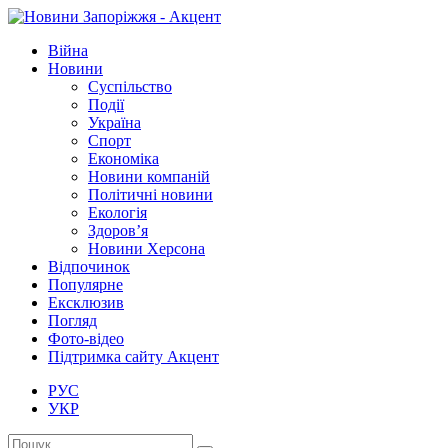
Війна
Новини
Суспільство
Події
Україна
Спорт
Економіка
Новини компаній
Політичні новини
Екологія
Здоров’я
Новини Херсона
Відпочинок
Популярне
Ексклюзив
Погляд
Фото-відео
Підтримка сайту Акцент
РУС
УКР