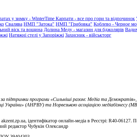
патах у зимку - WinterTime
Карпати - все про гори та відпочинок
ко
Свалява
НМП "Затока"
НМП "Грибовка"
Коблево - Черное мо
ьний віск та вощина
Долина Меду - магазин для бджолярів
Вади
іжжі
Натяжні стелі у Запоріжжі
Захисник - військторг
 за підтримки програми «Сильніші разом: Медіа та Демократія»,
ці України» (АНРВУ) та Норвезькою асоціацією медіабізнесу (MBL
akzent.zp.ua, ідентифікатор онлайн-медіа в Реєстрі: R40-06127. П
вний редактор Чубукін Олександр
РПОУ 39404303