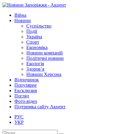
Війна
Новини
Суспільство
Події
Україна
Спорт
Економіка
Новини компаній
Політичні новини
Екологія
Здоров’я
Новини Херсона
Відпочинок
Популярне
Ексклюзив
Погляд
Фото-відео
Підтримка сайту Акцент
РУС
УКР