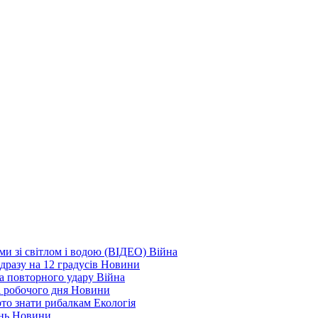
еми зі світлом і водою (ВІДЕО)
Війна
дразу на 12 градусів
Новини
а повторного удару
Війна
і робочого дня
Новини
арто знати рибалкам
Екологія
ень
Новини