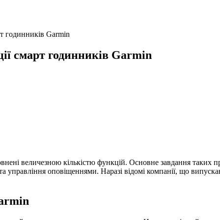
рт годинників Garmin
ії смарт годинників Garmin
овнені величезною кількістю функцій. Основне завдання таких пр
 та управління оповіщеннями. Наразі відомі компанії, що випуск
armin