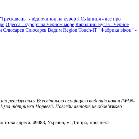
"Трускавець" - відпочинок на курорті
Східниця - все про
ре
Одесса - курорт на Черном море
Каролино-Бугаз - Черное
м Слюсарєв
Слюсарев Вадим
Region
Touch-IT
"Фабрика вікон" -
 що реалізується Всесвітньою асоціацією видавців новин (WAN-
) за підтримки Норвегії. Погляди авторів не обов’язково
оштова адреса: 49083, Україна, м. Дніпро, проспект