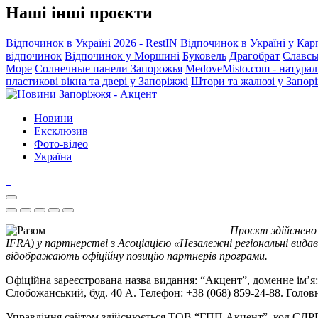
Наші інші проєкти
Відпочинок в Україні 2026 - RestIN
Відпочинок в Україні у Кар
відпочинок
Відпочинок у Моршині
Буковель
Драгобрат
Славсь
Море
Солнечные панели Запорожья
MedoveMisto.com - натурал
пластикові вікна та двері у Запоріжжі
Штори та жалюзі у Запор
Новини
Ексклюзив
Фото-відео
Україна
Проєкт здійснено
IFRA) у партнерстві з Асоціацією «Незалежні регіональні видав
відображають офіційну позицію партнерів програми.
Офіційна зареєстрована назва видання: “Акцент”, доменне ім’я: 
Слобожанський, буд. 40 А. Телефон: +38 (068) 859-24-88. Голо
Управління сайтом здійснюється ТОВ “ГПП Акцент”, код ЄД