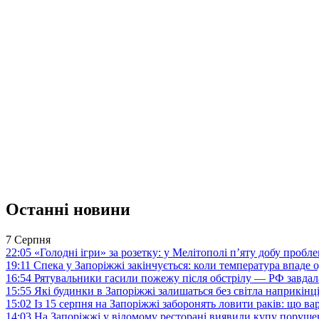
Останні новини
7 Серпня
22:05
«Голодні ігри» за розетку: у Мелітополі п’яту добу пробл
19:11
Спека у Запоріжжі закінчується: коли температура впаде о
16:54
Рятувальники гасили пожежу після обстрілу — РФ завдал
15:55
Які будинки в Запоріжжі залишаться без світла наприкінц
15:02
Із 15 серпня на Запоріжжі заборонять ловити раків: що в
14:03
На Запоріжжі у відомому ресторані виявили купу поруш