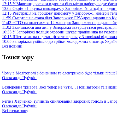
13:15
У Марганці росіяни вдарили біля місця набору води: баг
13:02
Окрім «Пакунка школяра»: у Запоріжжі багатодітні роди
12:15
Реєстрація на грошову допомогу у Запоріжжі: номери те
11:59
Смертельна атака біля Запоріжжя: FPV-дрон вдарив по 
11:42
«СТО на колесах» за 12 млн грн: Запоріжжя передало ві
11:02
Залишилося два дні: у Запоріжжі завершується реєстрація
10:35
У Запоріжжі поліція охорони шукає працівника на голов
10:15
Шість атак на підстанції за тиждень: у Запоріжжі віднови
10:05
Запоріжжя увійшло до трійки молодіжних столиць Україн
Всі новини
Точки зору
Чому в Мелітополі з бензином та електрикою буде тільки гірше
Олександр Чубукін
Безперевна тривога, якої тепер не чути… Нові загрози та викли
Олександр Чубукін
Регіна Харченко, зупиніть спилювання здорових тополь в Запо
Олександр Чубукін
Всі точки зору