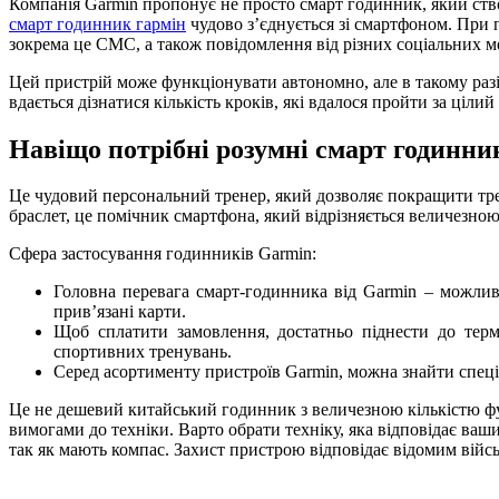
Компанія Garmin пропонує не просто смарт годинник, який ств
смарт годинник гармін
чудово з’єднується зі смартфоном. При 
зокрема це СМС, а також повідомлення від різних соціальних м
Цей пристрій може функціонувати автономно, але в такому разі 
вдається дізнатися кількість кроків, які вдалося пройти за ціл
Навіщо потрібні розумні смарт годинни
Це чудовий персональний тренер, який дозволяє покращити тре
браслет, це помічник смартфона, який відрізняється величезно
Сфера застосування годинників Garmin:
Головна перевага смарт-годинника від Garmin – можлив
прив’язані карти.
Щоб сплатити замовлення, достатньо піднести до терм
спортивних тренувань.
Серед асортименту пристроїв Garmin, можна знайти спеціа
Це не дешевий китайський годинник з величезною кількістю фу
вимогами до техніки. Варто обрати техніку, яка відповідає ва
так як мають компас. Захист пристрою відповідає відомим вій