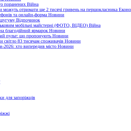
ато поранених
Війна
ни можуть отримати ще 2 тисячі гривень на першокласника
Еконо
лефонів та онлайн-форма
Новини
Кушугуму
Відпочинок
йськовим мобільні майстерні (ФОТО, ВІДЕО)
Війна
 на благодійний ярмарок
Новини
ний пульт: що пропонують
Новини
ли світло 83 тисячам споживачів
Новини
и-2026: хто випередив місто
Новини
?
ки для запоріжців
ріжжі