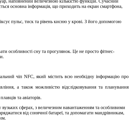
суар, наповнений величезною кількістю функцій. Сучасний
ється основна інформація, що приходить на екран смартфона,
ксує пульс, тиск та рівень кисню у крові. З його допомогою
ти особливості сну та прогулянок. Це не просто фітнес-
и.
ціальний чіп NFC, який містить всю необхідну інформацію про
авління, а також можливістю відслідковування та планування
лавців та авіаторів.
у вузьких сферах, з величезним навантаженням та особливими
ряджатися від сонячної батареї, та допомагати мандрівникам,
им.