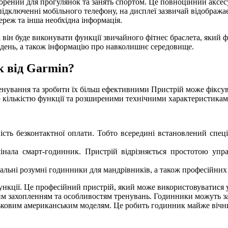
орений для прогулянок та занять спортом. Це повноцінний аксе
підключенні мобільного телефону, на дисплеї зазвичай відобража
ереж та інша необхідна інформація.
він буде виконувати функції звичайного фітнес браслета, який фі
ий день, а також інформацію про навколишнє середовище.
к від Garmin?
нування та зробити їх більш ефективними Пристрій може фіксува
ю кількістю функції та розширеними технічними характеристикам
ість безконтактної оплати. Тобто всередині встановлений спе
інала смарт-годинник. Пристрій відрізняється простотою упр
льні розумні годинники для мандрівників, а також професійних п
нкції. Це професійний пристрій, який може використовуватися 
шим захопленням та особливостям тренувань. Годинники можуть за
ськовим американським моделям. Це робить годинник майже вічн