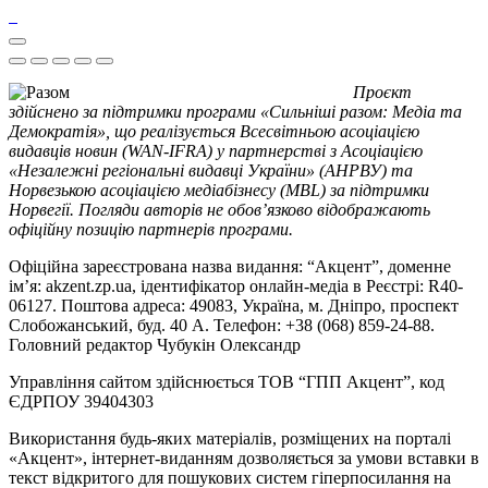
Проєкт
здійснено за підтримки програми «Сильніші разом: Медіа та
Демократія», що реалізується Всесвітньою асоціацією
видавців новин (WAN-IFRA) у партнерстві з Асоціацією
«Незалежні регіональні видавці України» (АНРВУ) та
Норвезькою асоціацією медіабізнесу (MBL) за підтримки
Норвегії. Погляди авторів не обов’язково відображають
офіційну позицію партнерів програми.
Офіційна зареєстрована назва видання: “Акцент”, доменне
ім’я: akzent.zp.ua, ідентифікатор онлайн-медіа в Реєстрі: R40-
06127. Поштова адреса: 49083, Україна, м. Дніпро, проспект
Слобожанський, буд. 40 А. Телефон: +38 (068) 859-24-88.
Головний редактор Чубукін Олександр
Управління сайтом здійснюється ТОВ “ГПП Акцент”, код
ЄДРПОУ 39404303
Використання будь-яких матеріалів, розміщених на порталі
«Акцент», інтернет-виданням дозволяється за умови вставки в
текст відкритого для пошукових систем гіперпосилання на