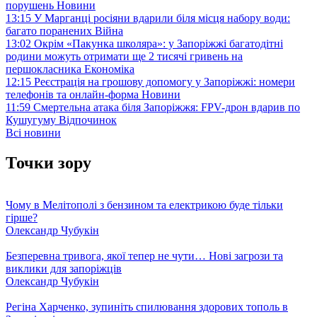
порушень
Новини
13:15
У Марганці росіяни вдарили біля місця набору води:
багато поранених
Війна
13:02
Окрім «Пакунка школяра»: у Запоріжжі багатодітні
родини можуть отримати ще 2 тисячі гривень на
першокласника
Економіка
12:15
Реєстрація на грошову допомогу у Запоріжжі: номери
телефонів та онлайн-форма
Новини
11:59
Смертельна атака біля Запоріжжя: FPV-дрон вдарив по
Кушугуму
Відпочинок
Всі новини
Точки зору
Чому в Мелітополі з бензином та електрикою буде тільки
гірше?
Олександр Чубукін
Безперевна тривога, якої тепер не чути… Нові загрози та
виклики для запоріжців
Олександр Чубукін
Регіна Харченко, зупиніть спилювання здорових тополь в