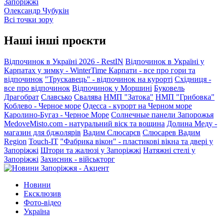
Запоріжжі
Олександр Чубукін
Всі точки зору
Наші інші проєкти
Відпочинок в Україні 2026 - RestIN
Відпочинок в Україні у
Карпатах у зимку - WinterTime
Карпати - все про гори та
відпочинок
"Трускавець" - відпочинок на курорті
Східниця -
все про відпочинок
Відпочинок у Моршині
Буковель
Драгобрат
Славсько
Свалява
НМП "Затока"
НМП "Грибовка"
Коблево - Черное море
Одесса - курорт на Черном море
Каролино-Бугаз - Черное Море
Солнечные панели Запорожья
MedoveMisto.com - натуральний віск та вощина
Долина Меду -
магазин для бджолярів
Вадим Слюсарєв
Слюсарев Вадим
Region
Touch-IT
"Фабрика вікон" - пластикові вікна та двері у
Запоріжжі
Штори та жалюзі у Запоріжжі
Натяжні стелі у
Запоріжжі
Захисник - військторг
Новини
Ексклюзив
Фото-відео
Україна