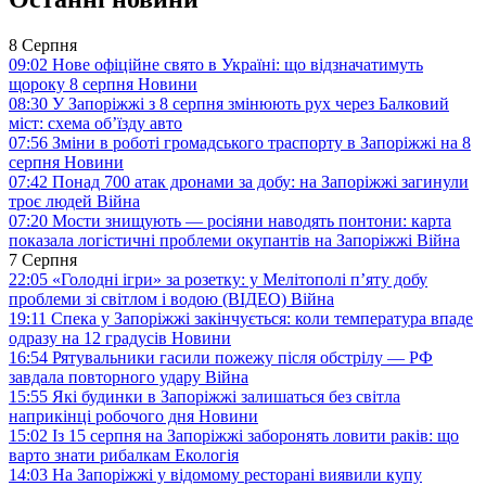
8 Серпня
09:02
Нове офіційне свято в Україні: що відзначатимуть
щороку 8 серпня
Новини
08:30
У Запоріжжі з 8 серпня змінюють рух через Балковий
міст: схема об’їзду
авто
07:56
Зміни в роботі громадського траспорту в Запоріжжі на 8
серпня
Новини
07:42
Понад 700 атак дронами за добу: на Запоріжжі загинули
троє людей
Війна
07:20
Мости знищують — росіяни наводять понтони: карта
показала логістичні проблеми окупантів на Запоріжжі
Війна
7 Серпня
22:05
«Голодні ігри» за розетку: у Мелітополі п’яту добу
проблеми зі світлом і водою (ВІДЕО)
Війна
19:11
Спека у Запоріжжі закінчується: коли температура впаде
одразу на 12 градусів
Новини
16:54
Рятувальники гасили пожежу після обстрілу — РФ
завдала повторного удару
Війна
15:55
Які будинки в Запоріжжі залишаться без світла
наприкінці робочого дня
Новини
15:02
Із 15 серпня на Запоріжжі заборонять ловити раків: що
варто знати рибалкам
Екологія
14:03
На Запоріжжі у відомому ресторані виявили купу