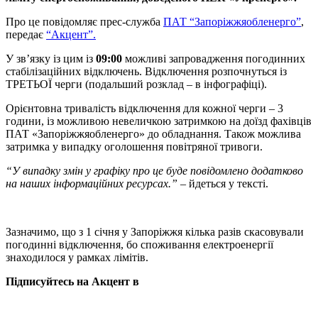
Про це повідомляє прес-служба
ПАТ “Запоріжжяобленерго”
,
передає
“Акцент”.
У зв’язку із цим із
09:00
можливі запровадження погодинних
стабілізаційних відключень. Відключення розпочнуться із
ТРЕТЬОЇ черги (подальший розклад – в інфографіці).
Орієнтовна тривалість відключення для кожної черги – 3
години, із можливою невеличкою затримкою на доїзд фахівців
ПАТ «Запоріжжяобленерго» до обладнання. Також можлива
затримка у випадку оголошення повітряної тривоги.
“У випадку змін у графіку про це буде повідомлено додатково
на наших інформаційних ресурсах.”
– йдеться у тексті.
Зазначимо, що з 1 січня у Запоріжжя кілька разів скасовували
погодинні відключення, бо споживання електроенергії
знаходилося у рамках лімітів.
Підписуйтесь на Акцент в