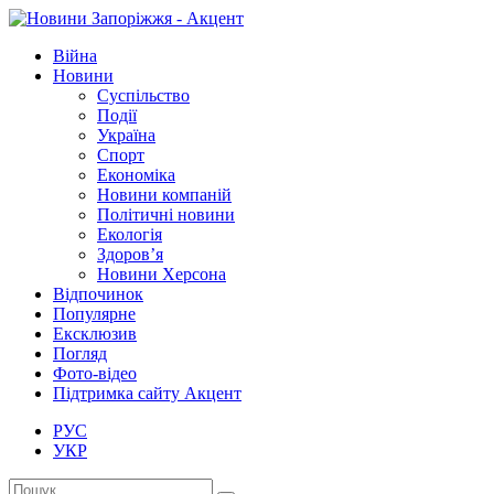
Війна
Новини
Суспільство
Події
Україна
Спорт
Економіка
Новини компаній
Політичні новини
Екологія
Здоров’я
Новини Херсона
Відпочинок
Популярне
Ексклюзив
Погляд
Фото-відео
Підтримка сайту Акцент
РУС
УКР