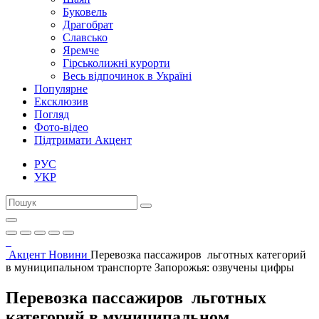
Буковель
Драгобрат
Славсько
Яремче
Гірськолижні курорти
Весь відпочинок в Україні
Популярне
Ексклюзив
Погляд
Фото-відео
Підтримати Акцент
РУС
УКР
Акцент
Новини
Перевозка пассажиров льготных категорий
в муниципальном транспорте Запорожья: озвучены цифры
Перевозка пассажиров льготных
категорий в муниципальном