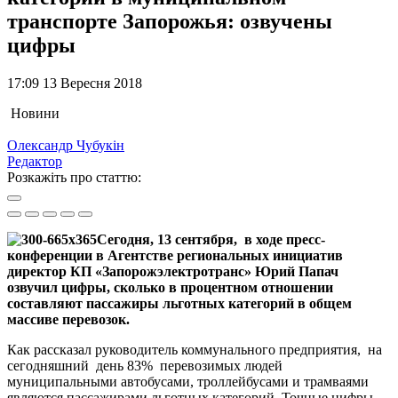
транспорте Запорожья: озвучены
цифры
17:09 13 Вересня 2018
Новини
Олександр Чубукін
Редактор
Розкажіть про статтю:
Сегодня, 13 сентября, в ходе пресс-
конференции в Агентстве региональных инициатив
директор КП «Запорожэлектротранс» Юрий Папач
озвучил цифры, сколько в процентном отношении
составляют пассажиры льготных категорий в общем
массиве перевозок.
Как рассказал руководитель коммунального предприятия, на
сегодняшний день 83% перевозимых людей
муниципальными автобусами, троллейбусами и трамваями
являются пассажирами льготных категорий. Точные цифры