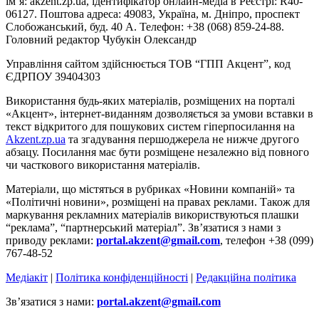
ім’я: akzent.zp.ua, ідентифікатор онлайн-медіа в Реєстрі: R40-
06127. Поштова адреса: 49083, Україна, м. Дніпро, проспект
Слобожанський, буд. 40 А. Телефон: +38 (068) 859-24-88.
Головний редактор Чубукін Олександр
Управління сайтом здійснюється ТОВ “ГПП Акцент”, код
ЄДРПОУ 39404303
Використання будь-яких матеріалів, розміщених на порталі
«Акцент», інтернет-виданням дозволяється за умови вставки в
текст відкритого для пошукових систем гіперпосилання на
Akzent.zp.ua
та згадування першоджерела не нижче другого
абзацу. Посилання має бути розміщене незалежно від повного
чи часткового використання матеріалів.
Матеріали, що містяться в рубриках «Новини компаній» та
«Політичні новини», розміщені на правах реклами. Також для
маркування рекламних матеріалів використвуються плашки
“реклама”, “партнерський матеріал”. Зв’язатися з нами з
приводу реклами:
portal.akzent@gmail.com
, телефон +38 (099)
767-48-52
Медіакіт
|
Політика конфіденційності
|
Редакційна політика
Зв’язатися з нами:
portal.akzent@gmail.com