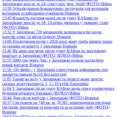
Запоріжжю зросла до 24: серед них двоє дітей (ФОТО)
Війна
13:59
Зуболікування безкоштовно: інструкція для ветеранів,
ветеранок та військовослужбовців
Новини
13:45
Кількість постраждалих після удару КАБами по
Запоріжжю зросла до 18: 10-річна дівчинка у тяжкому стані
(ФОТО)
Війна
13:32
У Запоріжжі 720 мешканців залишилися без води:
перелік адрес та місця підвозу
Новини
13:00
Посвідчення водія у 2026 році: кому треба міняти права
та скільки це коштує у Запоріжжі
Новини
12:40
Як зараз виглядає місце удару КАБом по житловому
кварталу в Запоріжжі (ФОТО, ВІДЕО)
Війна
11:55
5000 грн через Дію: у Запоріжжі почали надходити
перші виплати
Новини
11:50
«Це фейк»: у Запоріжжі спростували інформацію про
закриття гімназії №110
Без категорії
11:05
Тариф на воду у Запоріжжі та області може зрости:
скільки коштуватимуть 3, 5 і 10 кубів
Економіка
11:04
У Запоріжжі після удару КАБом люди серед понівечених
будинків шукають близьких (ВІДЕО)
Війна
10:44
Дим після вибухів у Запоріжжі (ФОТО)
Новини
10:37
Сім пожеж на 740 кв. м: ДСНС оприлюднила наслідки
обстрілів Запоріжжя та передмістя за останню добу (ФОТО)
Новини
10:04
Три БПЛа на один енергооб’єкт у Запоріжжі за ніч: що