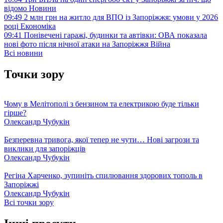
відомо
Новини
09:49
2 млн грн на житло для ВПО із Запоріжжя: умови у 2026
році
Економіка
09:41
Понівечені гаражі, будинки та автівки: ОВА показала
нові фото після нічної атаки на Запоріжжя
Війна
Всі новини
Точки зору
Чому в Мелітополі з бензином та електрикою буде тільки
гірше?
Олександр Чубукін
Безперевна тривога, якої тепер не чути… Нові загрози та
виклики для запоріжців
Олександр Чубукін
Регіна Харченко, зупиніть спилювання здорових тополь в
Запоріжжі
Олександр Чубукін
Всі точки зору