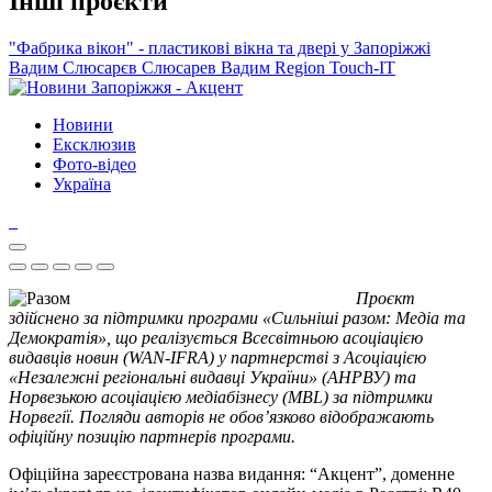
Інші проєкти
"Фабрика вікон" - пластикові вікна та двері у Запоріжжі
Вадим Слюсарєв
Слюсарев Вадим
Region
Touch-IT
Новини
Ексклюзив
Фото-відео
Україна
Проєкт
здійснено за підтримки програми «Сильніші разом: Медіа та
Демократія», що реалізується Всесвітньою асоціацією
видавців новин (WAN-IFRA) у партнерстві з Асоціацією
«Незалежні регіональні видавці України» (АНРВУ) та
Норвезькою асоціацією медіабізнесу (MBL) за підтримки
Норвегії. Погляди авторів не обов’язково відображають
офіційну позицію партнерів програми.
Офіційна зареєстрована назва видання: “Акцент”, доменне