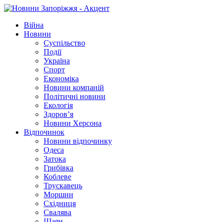
Війна
Новини
Суспільство
Події
Україна
Спорт
Економіка
Новини компаній
Політичні новини
Екологія
Здоров’я
Новини Херсона
Відпочинок
Новини відпочинку
Одеса
Затока
Грибівка
Коблеве
Трускавець
Моршин
Східниця
Свалява
Шаян