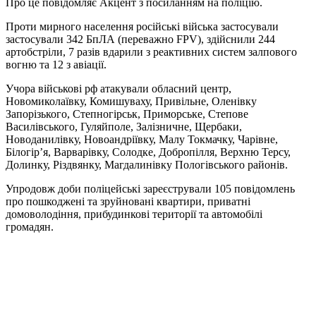
Про це повідомляє Акцент з посиланням на поліцію.
Проти мирного населення російські війська застосували
застосували 342 БпЛА (переважно FPV), здійснили 244
артобстріли, 7 разів вдарили з реактивних систем залпового
вогню та 12 з авіації.
Учора військові рф атакували обласний центр,
Новомиколаївку, Комишуваху, Привільне, Оленівку
Запорізького, Степногірськ, Приморське, Степове
Василівського, Гуляйполе, Залізничне, Щербаки,
Новоданилівку, Новоандріївку, Малу Токмачку, Чарівне,
Білогір’я, Варварівку, Солодке, Добропілля, Верхню Терсу,
Долинку, Різдвянку, Магдалинівку Пологівського районів.
Упродовж доби поліцейські зареєстрували 105 повідомлень
про пошкоджені та зруйновані квартири, приватні
домоволодіння, прибудинкові території та автомобілі
громадян.