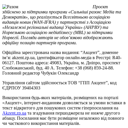
Проєкт
здійснено за підтримки програми «Сильніші разом: Медіа та
Демократія», що реалізується Всесвітньою асоціацією
видавців новин (WAN-IFRA) у партнерстві з Асоціацією
«Незалежні регіональні видавці України» (АНРВУ) та
Норвезькою асоціацією медіабізнесу (MBL) за підтримки
Норвегії. Погляди авторів не обов’язково відображають
офіційну позицію партнерів програми.
Офіційна зареєстрована назва видання: “Акцент”, доменне
ім’я: akzent.zp.ua, ідентифікатор онлайн-медіа в Реєстрі: R40-
06127. Поштова адреса: 49083, Україна, м. Дніпро, проспект
Слобожанський, буд. 40 А. Телефон: +38 (068) 859-24-88.
Головний редактор Чубукін Олександр
Управління сайтом здійснюється ТОВ “ГПП Акцент”, код
ЄДРПОУ 39404303
Використання будь-яких матеріалів, розміщених на порталі
«Акцент», інтернет-виданням дозволяється за умови вставки в
текст відкритого для пошукових систем гіперпосилання на
Akzent.zp.ua
та згадування першоджерела не нижче другого
абзацу. Посилання має бути розміщене незалежно від повного
чи часткового використання матеріалів.