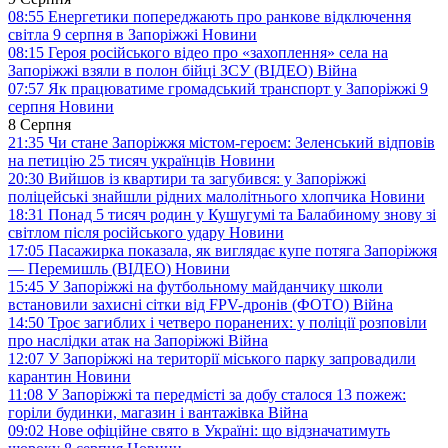
08:55
Енергетики попереджають про ранкове відключення
світла 9 серпня в Запоріжжі
Новини
08:15
Героя російського відео про «захоплення» села на
Запоріжжі взяли в полон бійці ЗСУ (ВІДЕО)
Війна
07:57
Як працюватиме громадський транспорт у Запоріжжі 9
серпня
Новини
8 Серпня
21:35
Чи стане Запоріжжя містом-героєм: Зеленський відповів
на петицію 25 тисяч українців
Новини
20:30
Вийшов із квартири та загубився: у Запоріжжі
поліцейські знайшли рідних малолітнього хлопчика
Новини
18:31
Понад 5 тисяч родин у Кушугумі та Балабиному знову зі
світлом після російського удару
Новини
17:05
Пасажирка показала, як виглядає купе потяга Запоріжжя
— Перемишль (ВІДЕО)
Новини
15:45
У Запоріжжі на футбольному майданчику школи
встановили захисні сітки від FPV-дронів (ФОТО)
Війна
14:50
Троє загиблих і четверо поранених: у поліції розповіли
про наслідки атак на Запоріжжі
Війна
12:07
У Запоріжжі на території міського парку запровадили
карантин
Новини
11:08
У Запоріжжі та передмісті за добу сталося 13 пожеж:
горіли будинки, магазин і вантажівка
Війна
09:02
Нове офіційне свято в Україні: що відзначатимуть