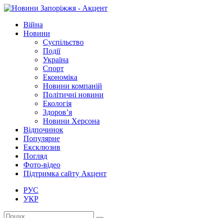
Війна
Новини
Суспільство
Події
Україна
Спорт
Економіка
Новини компаній
Політичні новини
Екологія
Здоров’я
Новини Херсона
Відпочинок
Популярне
Ексклюзив
Погляд
Фото-відео
Підтримка сайту Акцент
РУС
УКР