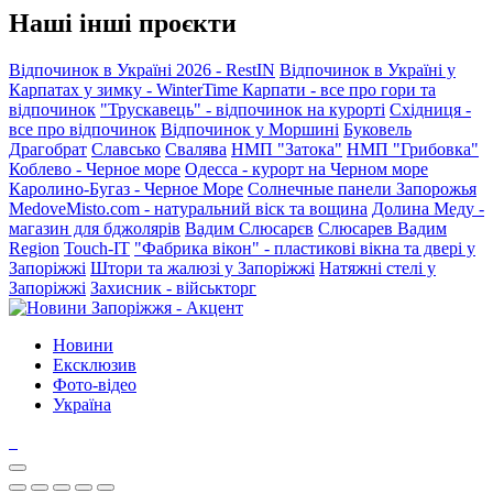
Наші інші проєкти
Відпочинок в Україні 2026 - RestIN
Відпочинок в Україні у
Карпатах у зимку - WinterTime
Карпати - все про гори та
відпочинок
"Трускавець" - відпочинок на курорті
Східниця -
все про відпочинок
Відпочинок у Моршині
Буковель
Драгобрат
Славсько
Свалява
НМП "Затока"
НМП "Грибовка"
Коблево - Черное море
Одесса - курорт на Черном море
Каролино-Бугаз - Черное Море
Солнечные панели Запорожья
MedoveMisto.com - натуральний віск та вощина
Долина Меду -
магазин для бджолярів
Вадим Слюсарєв
Слюсарев Вадим
Region
Touch-IT
"Фабрика вікон" - пластикові вікна та двері у
Запоріжжі
Штори та жалюзі у Запоріжжі
Натяжні стелі у
Запоріжжі
Захисник - військторг
Новини
Ексклюзив
Фото-відео
Україна