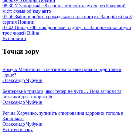
щороку 8 серпня
Новини
08:30
У Запоріжжі з 8 серпня змінюють рух через Балковий
міст: схема об’їзду
авто
07:56
Зміни в роботі громадського траспорту в Запоріжжі на 8
серпня
Новини
07:42
Понад 700 атак дронами за добу: на Запоріжжі загинули
троє людей
Війна
Всі новини
Точки зору
Чому в Мелітополі з бензином та електрикою буде тільки
гірше?
Олександр Чубукін
Безперевна тривога, якої тепер не чути… Нові загрози та
виклики для запоріжців
Олександр Чубукін
Регіна Харченко, зупиніть спилювання здорових тополь в
Запоріжжі
Олександр Чубукін
Всі точки зору