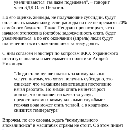
увеличиваются, газ даже подешевел”, – говорит
член ЭДК Олег Пендзин.
По его оценке, жильцы, не получающие субсидии, будут
оплачивать коммуналку, если расходы на нее не превысят 20%
семейного бюджета. Также Пендзин прогнозирует, что с
началом отопсезона (октябрь) задолженность опять будет
увеличиваться, а по его окончании (апрель) люди будут
постепенно гасить накопившиеся за зиму долги.
С ним согласен и эксперт по вопросам ЖКХ Украинского
института анализа и менеджмента политики Андрей
Никончук:
“Люди стали лучше платить за коммунальные
услуги потому, что хотят получить субсидию, это
означает, что механизм монетизации постепенно
начал работать. Но зимой опять начнется рост
долгов, что повлияет на качество услуг,
предоставляемых коммунальными службами:
горячая вода может стать теплой, а в квартирах
снизится температура”.
Впрочем, по его словам, ждать “коммунального
апокалипсиса” в масштабах страны не стоит. Об этом пишет