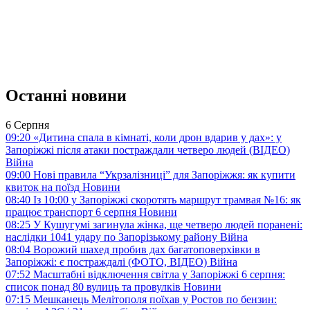
Останні новини
6 Серпня
09:20
«Дитина спала в кімнаті, коли дрон вдарив у дах»: у
Запоріжжі після атаки постраждали четверо людей (ВІДЕО)
Війна
09:00
Нові правила “Укрзалізниці” для Запоріжжя: як купити
квиток на поїзд
Новини
08:40
Із 10:00 у Запоріжжі скоротять маршрут трамвая №16: як
працює транспорт 6 серпня
Новини
08:25
У Кушугумі загинула жінка, ще четверо людей поранені:
наслідки 1041 удару по Запорізькому району
Війна
08:04
Ворожий шахед пробив дах багатоповерхівки в
Запоріжжі: є постраждалі (ФОТО, ВІДЕО)
Війна
07:52
Масштабні відключення світла у Запоріжжі 6 серпня:
список понад 80 вулиць та провулків
Новини
07:15
Мешканець Мелітополя поїхав у Ростов по бензин: