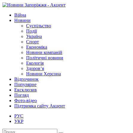
Війна
Новини
Суспільство
Події
Україна
Спорт
Економіка
Новини компаній
Політичні новини
Екологія
Здоров’я
Новини Херсона
Відпочинок
Популярне
Ексклюзив
Погляд
Фото-відео
Підтримка сайту Акцент
РУС
УКР