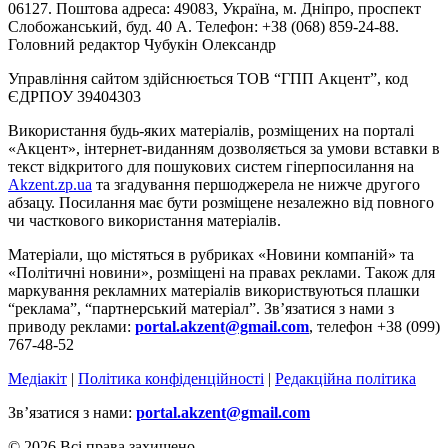
06127. Поштова адреса: 49083, Україна, м. Дніпро, проспект
Слобожанський, буд. 40 А. Телефон: +38 (068) 859-24-88.
Головний редактор Чубукін Олександр
Управління сайтом здійснюється ТОВ “ГПП Акцент”, код
ЄДРПОУ 39404303
Використання будь-яких матеріалів, розміщених на порталі
«Акцент», інтернет-виданням дозволяється за умови вставки в
текст відкритого для пошукових систем гіперпосилання на
Akzent.zp.ua
та згадування першоджерела не нижче другого
абзацу. Посилання має бути розміщене незалежно від повного
чи часткового використання матеріалів.
Матеріали, що містяться в рубриках «Новини компаній» та
«Політичні новини», розміщені на правах реклами. Також для
маркування рекламних матеріалів використвуються плашки
“реклама”, “партнерський матеріал”. Зв’язатися з нами з
приводу реклами:
portal.akzent@gmail.com
, телефон +38 (099)
767-48-52
Медіакіт
|
Політика конфіденційності
|
Редакційна політика
Зв’язатися з нами:
portal.akzent@gmail.com
© 2026 Всі права захищено