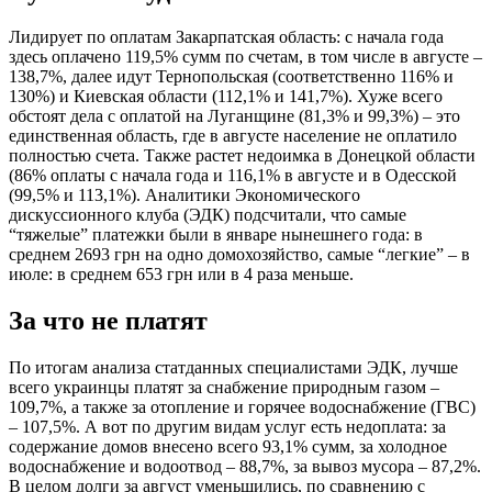
Лидирует по оплатам Закарпатская область: с начала года
здесь оплачено 119,5% сумм по счетам, в том числе в августе –
138,7%, далее идут Тернопольская (соответственно 116% и
130%) и Киевская области (112,1% и 141,7%). Хуже всего
обстоят дела с оплатой на Луганщине (81,3% и 99,3%) – это
единственная область, где в августе население не оплатило
полностью счета. Также растет недоимка в Донецкой области
(86% оплаты с начала года и 116,1% в августе и в Одесской
(99,5% и 113,1%). Аналитики Экономического
дискуссионного клуба (ЭДК) подсчитали, что самые
“тяжелые” платежки были в январе нынешнего года: в
среднем 2693 грн на одно домохозяйство, самые “легкие” – в
июле: в среднем 653 грн или в 4 раза меньше.
За что не платят
По итогам анализа статданных специалистами ЭДК, лучше
всего украинцы платят за снабжение природным газом –
109,7%, а также за отопление и горячее водоснабжение (ГВС)
– 107,5%. А вот по другим видам услуг есть недоплата: за
содержание домов внесено всего 93,1% сумм, за холодное
водоснабжение и водоотвод – 88,7%, за вывоз мусора – 87,2%.
В целом долги за август уменьшились, по сравнению с