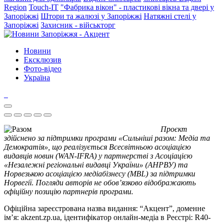
Region
Touch-IT
"Фабрика вікон" - пластикові вікна та двері у
Запоріжжі
Штори та жалюзі у Запоріжжі
Натяжні стелі у
Запоріжжі
Захисник - військторг
Новини
Ексклюзив
Фото-відео
Україна
Проєкт
здійснено за підтримки програми «Сильніші разом: Медіа та
Демократія», що реалізується Всесвітньою асоціацією
видавців новин (WAN-IFRA) у партнерстві з Асоціацією
«Незалежні регіональні видавці України» (АНРВУ) та
Норвезькою асоціацією медіабізнесу (MBL) за підтримки
Норвегії. Погляди авторів не обов’язково відображають
офіційну позицію партнерів програми.
Офіційна зареєстрована назва видання: “Акцент”, доменне
ім’я: akzent.zp.ua, ідентифікатор онлайн-медіа в Реєстрі: R40-