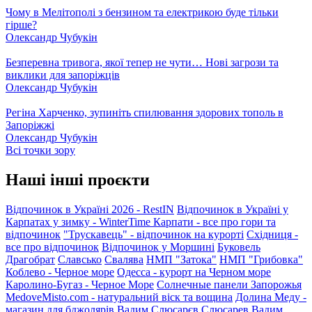
Чому в Мелітополі з бензином та електрикою буде тільки
гірше?
Олександр Чубукін
Безперевна тривога, якої тепер не чути… Нові загрози та
виклики для запоріжців
Олександр Чубукін
Регіна Харченко, зупиніть спилювання здорових тополь в
Запоріжжі
Олександр Чубукін
Всі точки зору
Наші інші проєкти
Відпочинок в Україні 2026 - RestIN
Відпочинок в Україні у
Карпатах у зимку - WinterTime
Карпати - все про гори та
відпочинок
"Трускавець" - відпочинок на курорті
Східниця -
все про відпочинок
Відпочинок у Моршині
Буковель
Драгобрат
Славсько
Свалява
НМП "Затока"
НМП "Грибовка"
Коблево - Черное море
Одесса - курорт на Черном море
Каролино-Бугаз - Черное Море
Солнечные панели Запорожья
MedoveMisto.com - натуральний віск та вощина
Долина Меду -
магазин для бджолярів
Вадим Слюсарєв
Слюсарев Вадим