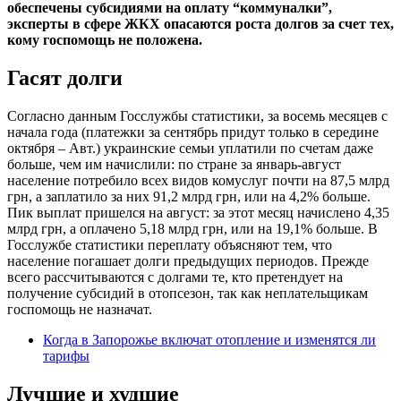
обеспечены субсидиями на оплату “коммуналки”,
эксперты в сфере ЖКХ опасаются роста долгов за счет тех,
кому госпомощь не положена.
Гасят долги
Согласно данным Госслужбы статистики, за восемь месяцев с
начала года (платежки за сентябрь придут только в середине
октября – Авт.) украинские семьи уплатили по счетам даже
больше, чем им начислили: по стране за январь-август
население потребило всех видов комуслуг почти на 87,5 млрд
грн, а заплатило за них 91,2 млрд грн, или на 4,2% больше.
Пик выплат пришелся на август: за этот месяц начислено 4,35
млрд грн, а оплачено 5,18 млрд грн, или на 19,1% больше. В
Госслужбе статистики переплату объясняют тем, что
население погашает долги предыдущих периодов. Прежде
всего рассчитываются с долгами те, кто претендует на
получение субсидий в отопсезон, так как неплательщикам
госпомощь не назначат.
Когда в Запорожье включат отопление и изменятся ли
тарифы
Лучшие и худшие