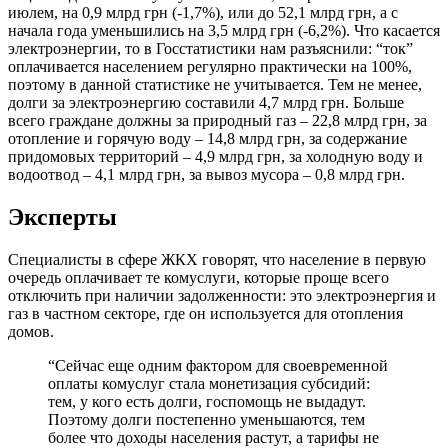
июлем, на 0,9 млрд грн (-1,7%), или до 52,1 млрд грн, а с
начала года уменьшились на 3,5 млрд грн (-6,2%). Что касается
электроэнергии, то в Госстатистики нам разъяснили: “ток”
оплачивается населением регулярно практически на 100%,
поэтому в данной статистике не учитывается. Тем не менее,
долги за электроэнергию составили 4,7 млрд грн. Больше
всего граждане должны за природный газ – 22,8 млрд грн, за
отопление и горячую воду – 14,8 млрд грн, за содержание
придомовых территорий – 4,9 млрд грн, за холодную воду и
водоотвод – 4,1 млрд грн, за вывоз мусора – 0,8 млрд грн.
Эксперты
Специалисты в сфере ЖКХ говорят, что население в первую
очередь оплачивает те комуслуги, которые проще всего
отключить при наличии задолженности: это электроэнергия и
газ в частном секторе, где он используется для отопления
домов.
“Сейчас еще одним фактором для своевременной
оплаты комуслуг стала монетизация субсидий:
тем, у кого есть долги, госпомощь не выдадут.
Поэтому долги постепенно уменьшаются, тем
более что доходы населения растут, а тарифы не