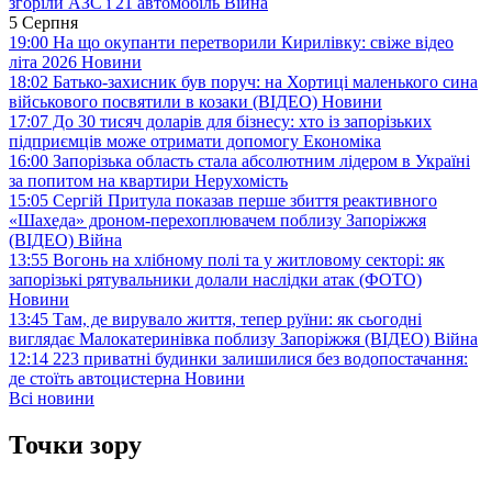
згоріли АЗС і 21 автомобіль
Війна
5 Серпня
19:00
На що окупанти перетворили Кирилівку: свіже відео
літа 2026
Новини
18:02
Батько-захисник був поруч: на Хортиці маленького сина
військового посвятили в козаки (ВІДЕО)
Новини
17:07
До 30 тисяч доларів для бізнесу: хто із запорізьких
підприємців може отримати допомогу
Економіка
16:00
Запорізька область стала абсолютним лідером в Україні
за попитом на квартири
Нерухомість
15:05
Сергій Притула показав перше збиття реактивного
«Шахеда» дроном-перехоплювачем поблизу Запоріжжя
(ВІДЕО)
Війна
13:55
Вогонь на хлібному полі та у житловому секторі: як
запорізькі рятувальники долали наслідки атак (ФОТО)
Новини
13:45
Там, де вирувало життя, тепер руїни: як сьогодні
виглядає Малокатеринівка поблизу Запоріжжя (ВІДЕО)
Війна
12:14
223 приватні будинки залишилися без водопостачання:
де стоїть автоцистерна
Новини
Всі новини
Точки зору