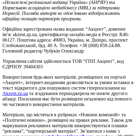
«Незалежні регіональні видавці України» (АНРВУ) та
Норвезькою асоціацією медіабізнесу (MBL) за підтримки
Норвегії. Погляди авторів не обов’язково відображають
офіційну позицію партнерів програми.
Офіційна зареєстрована назва видання: “Акцент”, доменне
ім’я: akzent.zp.ua, ідентифікатор онлайн-медіа в Реєстрі: R40-
06127. Поштова адреса: 49083, Україна, м. Дніпро, проспект
Слобожанський, буд. 40 А. Телефон: +38 (068) 859-24-88.
Головний редактор Чубукін Олександр
Управління сайтом здійснюється ТОВ “ГПП Акцент”, код
ЄДРПОУ 39404303
Використання будь-яких матеріалів, розміщених на порталі
«Акцент», інтернет-виданням дозволяється за умови вставки в
текст відкритого для пошукових систем гіперпосилання на
Akzent.zp.ua
та згадування першоджерела не нижче другого
абзацу. Посилання має бути розміщене незалежно від повного
чи часткового використання матеріалів.
Матеріали, що містяться в рубриках «Новини компаній» та
«Політичні новини», розміщені на правах реклами. Також для
маркування рекламних матеріалів використвуються плашки
“реклама”, “партнерський матеріал”. Зв’язатися з нами з