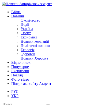
Війна
Новини
Суспільство
Події
Україна
Спорт
Економіка
Новини компаній
Політичні новини
Екологія
Здоров’я
Новини Херсона
Відпочинок
Популярне
Ексклюзив
Погляд
Фото-відео
Підтримка сайту Акцент
РУС
УКР