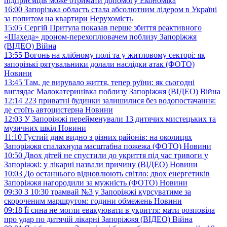
підприємців може отримати допомогу
Економіка
16:00
Запорізька область стала абсолютним лідером в Україні
за попитом на квартири
Нерухомість
15:05
Сергій Притула показав перше збиття реактивного
«Шахеда» дроном-перехоплювачем поблизу Запоріжжя
(ВІДЕО)
Війна
13:55
Вогонь на хлібному полі та у житловому секторі: як
запорізькі рятувальники долали наслідки атак (ФОТО)
Новини
13:45
Там, де вирувало життя, тепер руїни: як сьогодні
виглядає Малокатеринівка поблизу Запоріжжя (ВІДЕО)
Війна
12:14
223 приватні будинки залишилися без водопостачання:
де стоїть автоцистерна
Новини
12:03
У Запоріжжі перейменували 13 дитячих мистецьких та
музичних шкіл
Новини
11:10
Густий дим видно з різних районів: на околицях
Запоріжжя спалахнула масштабна пожежа (ФОТО)
Новини
10:50
Двох дітей не спустили до укриття під час тривоги у
Запоріжжі: у лікарні назвали причину (ВІДЕО)
Новини
10:03
До останнього відновлюють світло: двох енергетиків
Запоріжжя нагородили за мужність (ФОТО)
Новини
09:30
З 10:30 трамвай №3 у Запоріжжі курсуватиме за
скороченим маршрутом: години обмежень
Новини
09:18
Її сина не могли евакуювати в укриття: мати розповіла
про удар по дитячій лікарні Запоріжжя (ВІДЕО)
Війна