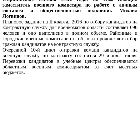
заместитель военного комиссара по работе с личным
составом и общественностью полковник Михаил
Логвинов.
Плановое задание на II квартал 2016 по отбору кандидатов на
контрактную службу для военкоматов области составляет 690
человек и оно выполнено в полном объеме. Районные и
городские военные комиссариаты области продолжают отбор
граждан-кандидатов на контрактную службу.
Очередной 10-й цикл отправки команд кандидатов на
военную службу по контракту состоится 29 июня-1 июля.
Перевозки кандидатов в учебные центры обеспечивается
областным военным комиссариатом за счет местных
бюджетов.