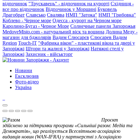
відпочинок
"Трускавець" - відпочинок на курорті
Східниця -
все про відпочинок
Відпочинок у Моршині
Буковель
Драгобрат
Славсько
Свалява
НМП "Затока"
НМП "Грибовка"
Коблево - Черное море
Одесса - курорт на Черном море
Каролино-Бугаз - Черное Море
Солнечные панели Запорожья
MedoveMisto.com - натуральний віск та вощина
Долина Меду -
магазин для бджолярів
Вадим Слюсарєв
Слюсарев Вадим
Region
Touch-IT
"Фабрика вікон" - пластикові вікна та двері у
Запоріжжі
Штори та жалюзі у Запоріжжі
Натяжні стелі у
Запоріжжі
Захисник - військторг
Новини
Ексклюзив
Фото-відео
Україна
Проєкт
здійснено за підтримки програми «Сильніші разом: Медіа та
Демократія», що реалізується Всесвітньою асоціацією
видавців новин (WAN-IFRA) у партнерстві з Асоціацією