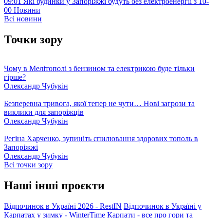
09:01
Які будинки у Запоріжжі будуть без електроенергії з 10-
00
Новини
Всі новини
Точки зору
Чому в Мелітополі з бензином та електрикою буде тільки
гірше?
Олександр Чубукін
Безперевна тривога, якої тепер не чути… Нові загрози та
виклики для запоріжців
Олександр Чубукін
Регіна Харченко, зупиніть спилювання здорових тополь в
Запоріжжі
Олександр Чубукін
Всі точки зору
Наші інші проєкти
Відпочинок в Україні 2026 - RestIN
Відпочинок в Україні у
Карпатах у зимку - WinterTime
Карпати - все про гори та