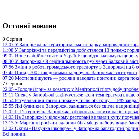
Останні новини
8 Серпня
12:07
У Запоріжжі на території міського парку запровадили ка
11:08
У Запоріжжі та передмісті за добу сталося 13 пожеж: горі
09:02
Нове офіційне свято в Україні: що відзначатимуть щороку
08:30
У Запоріжжі з 8 серпня змінюють рух через Балковий міст:
07:56
Зміни в роботі громадського траспорту в Запоріжжі на 8 
07:42
Понад 700 атак дронами за добу: на Запоріжжі загинули 
07:20
Мости знищують — росіяни наводять понтони: карта пока
7 Серпня
22:05
«Голодні ігри» за розетку: у Мелітополі п’яту добу пробл
19:11
Спека у Запоріжжі закінчується: коли температура впаде о
16:54
Рятувальники гасили пожежу після обстрілу — РФ завдал
15:55
Які будинки в Запоріжжі залишаться без світла наприкінц
15:02
Із 15 серпня на Запоріжжі заборонять ловити раків: що в
14:03
На Запоріжжі у відомому ресторані виявили купу поруш
13:15
У Марганці росіяни вдарили біля місця набору води: баг
13:02
Окрім «Пакунка школяра»: у Запоріжжі багатодітні роди
Всі новини