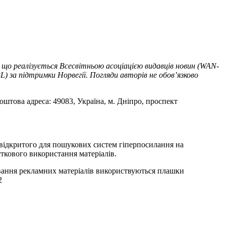
 що реалізується Всесвітньою асоціацією видавців новин (WAN-
) за підтримки Норвегії. Погляди авторів не обов’язково
оштова адреса: 49083, Україна, м. Дніпро, проспект
т відкритого для пошукових систем гіперпосилання на
ткового використання матеріалів.
ування рекламних матеріалів використвуються плашки
2