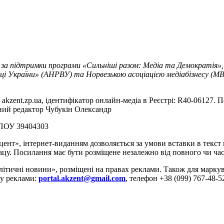
 за підтримки програми «Сильніші разом: Медіа та Демократія»,
ці України» (АНРВУ) та Норвезькою асоціацією медіабізнесу (MBL
akzent.zp.ua, ідентифікатор онлайн-медіа в Реєстрі: R40-06127. П
вний редактор Чубукін Олександр
РПОУ 39404303
цент», інтернет-виданням дозволяється за умови вставки в текс
цу. Посилання має бути розміщене незалежно від повного чи час
літичні новини», розміщені на правах реклами. Також для марк
ду реклами:
portal.akzent@gmail.com
, телефон +38 (099) 767-48-5