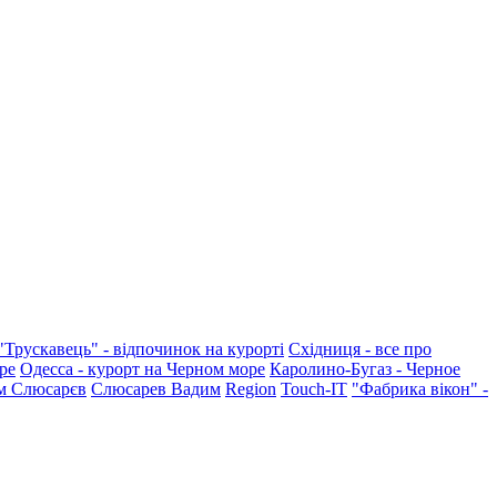
"Трускавець" - відпочинок на курорті
Східниця - все про
ре
Одесса - курорт на Черном море
Каролино-Бугаз - Черное
м Слюсарєв
Слюсарев Вадим
Region
Touch-IT
"Фабрика вікон" -