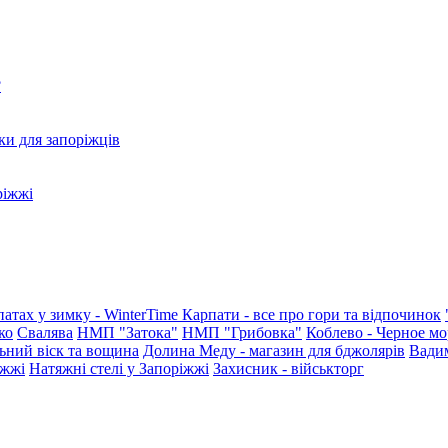
?
ки для запоріжців
ріжжі
патах у зимку - WinterTime
Карпати - все про гори та відпочинок
ко
Свалява
НМП "Затока"
НМП "Грибовка"
Коблево - Черное мо
ьний віск та вощина
Долина Меду - магазин для бджолярів
Вади
іжжі
Натяжні стелі у Запоріжжі
Захисник - військторг