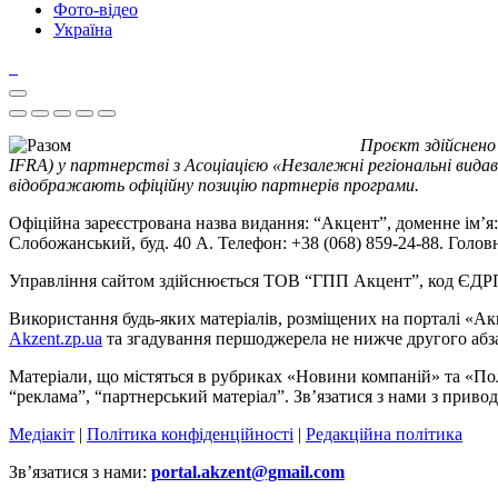
Фото-відео
Україна
Проєкт здійснено
IFRA) у партнерстві з Асоціацією «Незалежні регіональні видав
відображають офіційну позицію партнерів програми.
Офіційна зареєстрована назва видання: “Акцент”, доменне ім’я: 
Слобожанський, буд. 40 А. Телефон: +38 (068) 859-24-88. Голо
Управління сайтом здійснюється ТОВ “ГПП Акцент”, код ЄД
Використання будь-яких матеріалів, розміщених на порталі «Ак
Akzent.zp.ua
та згадування першоджерела не нижче другого абза
Матеріали, що містяться в рубриках «Новини компаній» та «По
“реклама”, “партнерський матеріал”. Зв’язатися з нами з приво
Медіакіт
|
Політика конфіденційності
|
Редакційна політика
Зв’язатися з нами:
portal.akzent@gmail.com