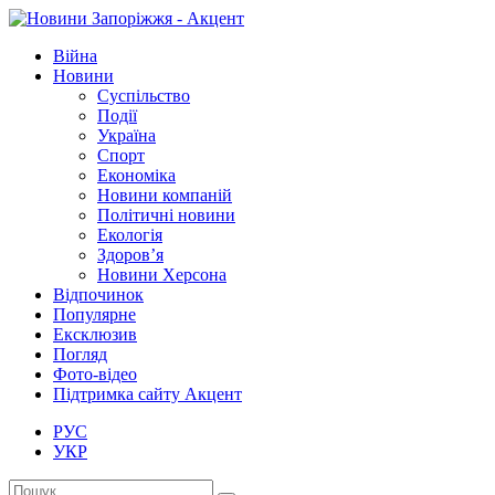
Війна
Новини
Суспільство
Події
Україна
Спорт
Економіка
Новини компаній
Політичні новини
Екологія
Здоров’я
Новини Херсона
Відпочинок
Популярне
Ексклюзив
Погляд
Фото-відео
Підтримка сайту Акцент
РУС
УКР