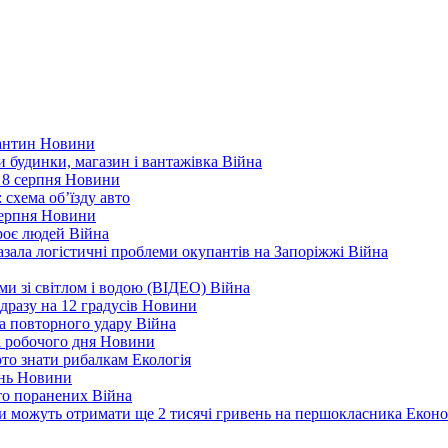
рантин
Новини
ли будинки, магазин і вантажівка
Війна
 8 серпня
Новини
 схема об’їзду
авто
серпня
Новини
троє людей
Війна
зала логістичні проблеми окупантів на Запоріжжі
Війна
еми зі світлом і водою (ВІДЕО)
Війна
дразу на 12 градусів
Новини
а повторного удару
Війна
і робочого дня
Новини
арто знати рибалкам
Екологія
ень
Новини
ато поранених
Війна
ни можуть отримати ще 2 тисячі гривень на першокласника
Еконо