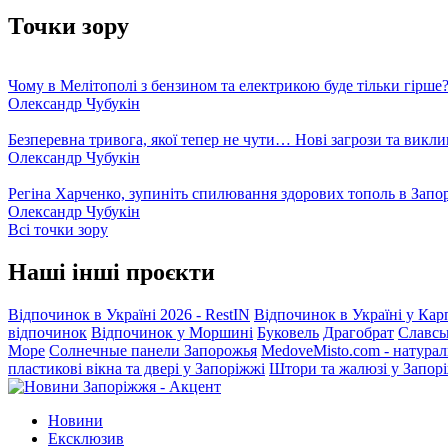
Точки зору
Чому в Мелітополі з бензином та електрикою буде тільки гірше
Олександр Чубукін
Безперевна тривога, якої тепер не чути… Нові загрози та викли
Олександр Чубукін
Регіна Харченко, зупиніть спилювання здорових тополь в Запо
Олександр Чубукін
Всі точки зору
Наші інші проєкти
Відпочинок в Україні 2026 - RestIN
Відпочинок в Україні у Кар
відпочинок
Відпочинок у Моршині
Буковель
Драгобрат
Славсь
Море
Солнечные панели Запорожья
MedoveMisto.com - натурал
пластикові вікна та двері у Запоріжжі
Штори та жалюзі у Запор
Новини
Ексклюзив