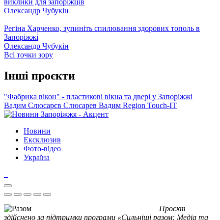
виклики для запоріжців
Олександр Чубукін
Регіна Харченко, зупиніть спилювання здорових тополь в
Запоріжжі
Олександр Чубукін
Всі точки зору
Інші проєкти
"Фабрика вікон" - пластикові вікна та двері у Запоріжжі
Вадим Слюсарєв
Слюсарев Вадим
Region
Touch-IT
Новини
Ексклюзив
Фото-відео
Україна
Проєкт
здійснено за підтримки програми «Сильніші разом: Медіа та