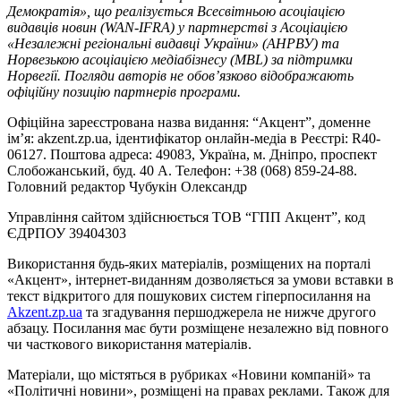
Демократія», що реалізується Всесвітньою асоціацією
видавців новин (WAN-IFRA) у партнерстві з Асоціацією
«Незалежні регіональні видавці України» (АНРВУ) та
Норвезькою асоціацією медіабізнесу (MBL) за підтримки
Норвегії. Погляди авторів не обов’язково відображають
офіційну позицію партнерів програми.
Офіційна зареєстрована назва видання: “Акцент”, доменне
ім’я: akzent.zp.ua, ідентифікатор онлайн-медіа в Реєстрі: R40-
06127. Поштова адреса: 49083, Україна, м. Дніпро, проспект
Слобожанський, буд. 40 А. Телефон: +38 (068) 859-24-88.
Головний редактор Чубукін Олександр
Управління сайтом здійснюється ТОВ “ГПП Акцент”, код
ЄДРПОУ 39404303
Використання будь-яких матеріалів, розміщених на порталі
«Акцент», інтернет-виданням дозволяється за умови вставки в
текст відкритого для пошукових систем гіперпосилання на
Akzent.zp.ua
та згадування першоджерела не нижче другого
абзацу. Посилання має бути розміщене незалежно від повного
чи часткового використання матеріалів.
Матеріали, що містяться в рубриках «Новини компаній» та
«Політичні новини», розміщені на правах реклами. Також для