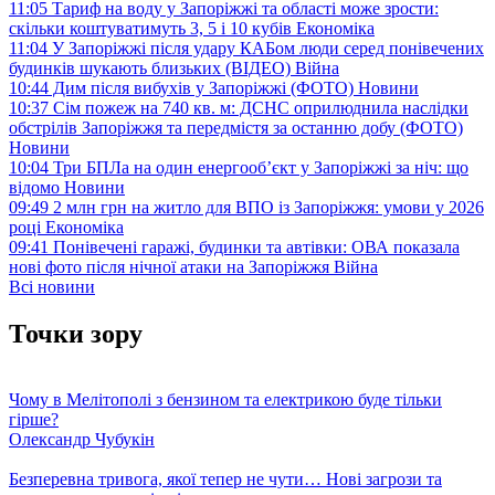
11:05
Тариф на воду у Запоріжжі та області може зрости:
скільки коштуватимуть 3, 5 і 10 кубів
Економіка
11:04
У Запоріжжі після удару КАБом люди серед понівечених
будинків шукають близьких (ВІДЕО)
Війна
10:44
Дим після вибухів у Запоріжжі (ФОТО)
Новини
10:37
Сім пожеж на 740 кв. м: ДСНС оприлюднила наслідки
обстрілів Запоріжжя та передмістя за останню добу (ФОТО)
Новини
10:04
Три БПЛа на один енергооб’єкт у Запоріжжі за ніч: що
відомо
Новини
09:49
2 млн грн на житло для ВПО із Запоріжжя: умови у 2026
році
Економіка
09:41
Понівечені гаражі, будинки та автівки: ОВА показала
нові фото після нічної атаки на Запоріжжя
Війна
Всі новини
Точки зору
Чому в Мелітополі з бензином та електрикою буде тільки
гірше?
Олександр Чубукін
Безперевна тривога, якої тепер не чути… Нові загрози та