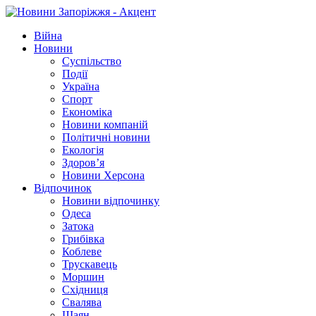
Війна
Новини
Суспільство
Події
Україна
Спорт
Економіка
Новини компаній
Політичні новини
Екологія
Здоров’я
Новини Херсона
Відпочинок
Новини відпочинку
Одеса
Затока
Грибівка
Коблеве
Трускавець
Моршин
Східниця
Свалява
Шаян