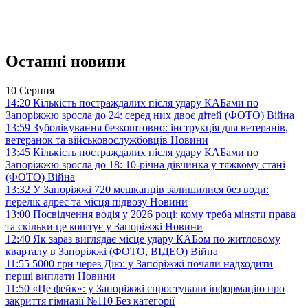
Останні новини
10 Серпня
14:20
Кількість постраждалих після удару КАБами по
Запоріжжю зросла до 24: серед них двоє дітей (ФОТО)
Війна
13:59
Зуболікування безкоштовно: інструкція для ветеранів,
ветеранок та військовослужбовців
Новини
13:45
Кількість постраждалих після удару КАБами по
Запоріжжю зросла до 18: 10-річна дівчинка у тяжкому стані
(ФОТО)
Війна
13:32
У Запоріжжі 720 мешканців залишилися без води:
перелік адрес та місця підвозу
Новини
13:00
Посвідчення водія у 2026 році: кому треба міняти права
та скільки це коштує у Запоріжжі
Новини
12:40
Як зараз виглядає місце удару КАБом по житловому
кварталу в Запоріжжі (ФОТО, ВІДЕО)
Війна
11:55
5000 грн через Дію: у Запоріжжі почали надходити
перші виплати
Новини
11:50
«Це фейк»: у Запоріжжі спростували інформацію про
закриття гімназії №110
Без категорії