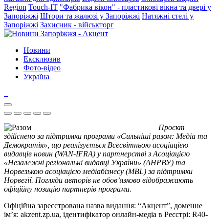
Region
Touch-IT
"Фабрика вікон" - пластикові вікна та двері у
Запоріжжі
Штори та жалюзі у Запоріжжі
Натяжні стелі у
Запоріжжі
Захисник - військторг
Новини
Ексклюзив
Фото-відео
Україна
Проєкт
здійснено за підтримки програми «Сильніші разом: Медіа та
Демократія», що реалізується Всесвітньою асоціацією
видавців новин (WAN-IFRA) у партнерстві з Асоціацією
«Незалежні регіональні видавці України» (АНРВУ) та
Норвезькою асоціацією медіабізнесу (MBL) за підтримки
Норвегії. Погляди авторів не обов’язково відображають
офіційну позицію партнерів програми.
Офіційна зареєстрована назва видання: “Акцент”, доменне
ім’я: akzent.zp.ua, ідентифікатор онлайн-медіа в Реєстрі: R40-