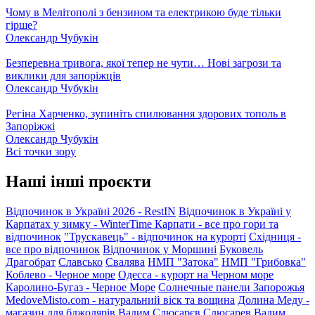
Чому в Мелітополі з бензином та електрикою буде тільки
гірше?
Олександр Чубукін
Безперевна тривога, якої тепер не чути… Нові загрози та
виклики для запоріжців
Олександр Чубукін
Регіна Харченко, зупиніть спилювання здорових тополь в
Запоріжжі
Олександр Чубукін
Всі точки зору
Наші інші проєкти
Відпочинок в Україні 2026 - RestIN
Відпочинок в Україні у
Карпатах у зимку - WinterTime
Карпати - все про гори та
відпочинок
"Трускавець" - відпочинок на курорті
Східниця -
все про відпочинок
Відпочинок у Моршині
Буковель
Драгобрат
Славсько
Свалява
НМП "Затока"
НМП "Грибовка"
Коблево - Черное море
Одесса - курорт на Черном море
Каролино-Бугаз - Черное Море
Солнечные панели Запорожья
MedoveMisto.com - натуральний віск та вощина
Долина Меду -
магазин для бджолярів
Вадим Слюсарєв
Слюсарев Вадим