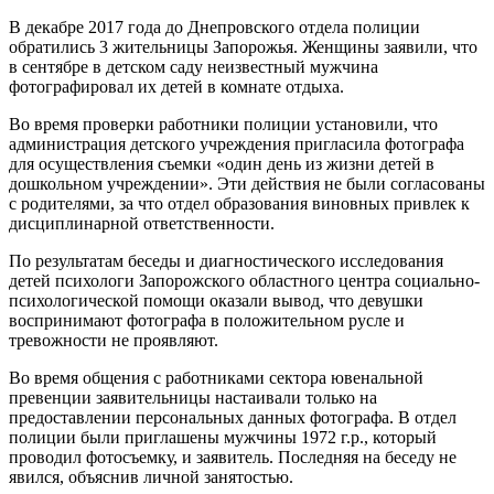
В декабре 2017 года до Днепровского отдела полиции
обратились 3 жительницы Запорожья. Женщины заявили, что
в сентябре в детском саду неизвестный мужчина
фотографировал их детей в комнате отдыха.
Во время проверки работники полиции установили, что
администрация детского учреждения пригласила фотографа
для осуществления съемки «один день из жизни детей в
дошкольном учреждении». Эти действия не были согласованы
с родителями, за что отдел образования виновных привлек к
дисциплинарной ответственности.
По результатам беседы и диагностического исследования
детей психологи Запорожского областного центра социально-
психологической помощи оказали вывод, что девушки
воспринимают фотографа в положительном русле и
тревожности не проявляют.
Во время общения с работниками сектора ювенальной
превенции заявительницы настаивали только на
предоставлении персональных данных фотографа. В отдел
полиции были приглашены мужчины 1972 г.р., который
проводил фотосъемку, и заявитель. Последняя на беседу не
явился, объяснив личной занятостью.