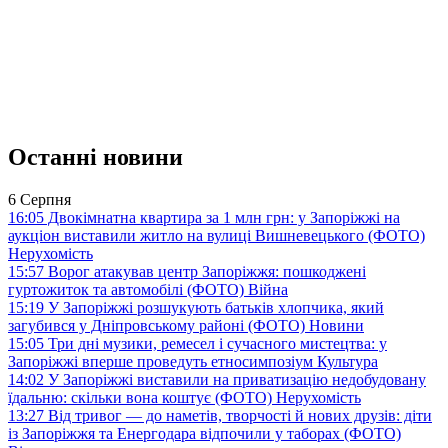
Останні новини
6 Серпня
16:05
Двокімнатна квартира за 1 млн грн: у Запоріжжі на
аукціон виставили житло на вулиці Вишневецького (ФОТО)
Нерухомість
15:57
Ворог атакував центр Запоріжжя: пошкоджені
гуртожиток та автомобілі (ФОТО)
Війна
15:19
У Запоріжжі розшукують батьків хлопчика, який
загубився у Дніпровському районі (ФОТО)
Новини
15:05
Три дні музики, ремесел і сучасного мистецтва: у
Запоріжжі вперше проведуть етносимпозіум
Культура
14:02
У Запоріжжі виставили на приватизацію недобудовану
їдальню: скільки вона коштує (ФОТО)
Нерухомість
13:27
Від тривог — до наметів, творчості й нових друзів: діти
із Запоріжжя та Енергодара відпочили у таборах (ФОТО)