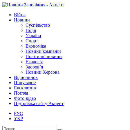
Війна
Новини
Суспільство
Події
Україна
Спорт
Економіка
Новини компаній
Політичні новини
Екологія
Здоров’я
Новини Херсона
Відпочинок
Популярне
Ексклюзив
Погляд
Фото-відео
Підтримка сайту Акцент
РУС
УКР