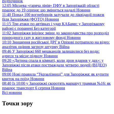
Відпочинок
12:05
Місцева «гаряча лінія» ПФУ в Запорізькій області
працює до 19 серпня: що зміниться надалі
Новини
11:40
Понад 100 вогнеборців залучали до ліквідації пожеж
біля Запоріжжя (ФОТО)
Новини
11:15
Три атаки по автівках і удар КАБами: у Запорізькому
районі є поранені
Без категорії
11:02
Запоріжжя ініціює зміни до законодавства про розподіл
природного газу в житловому фонді
Новини
10:10
Знищення російської ДРГ в Оріхові потрапило на відео:
аналітик оцінив загрозу штурму
Війна
09:46
У Запоріжжі 660 мешканців залишилися без води:
адреси та місце підвозу
Новини
09:20
«Дитина спала в кімнаті, коли дрон вдарив у дах»: у
Запоріжжі після атаки постраждали четверо людей (ВІДЕО)
Війна
09:00
Нові правила “Укрзалізниці” для Запоріжжя: як купити
квиток на поїзд
Новини
08:40
Із 10:00 у Запоріжжі скоротять маршрут трамвая №16: як
працює транспорт 6 серпня
Новини
Всі новини
Точки зору