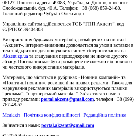
06127. Поштова адреса: 49083, Україна, м. Дніпро, проспект
Слобожанський, буд. 40 А. Телефон: +38 (068) 859-24-88.
Головний редактор Чубукін Олександр
Управління сайтом здійснюється ТОВ “ГПП Акцент”, код
ЄДРПОУ 39404303
Використання будь-яких матеріалів, розміщених на порталі
«Акцент», інтернет-виданням дозволяється за умови вставки в
текст відкритого для пошукових систем гіперпосилання на
Akzent.zp.ua
та згадування першоджерела не нижче другого
абзацу. Посилання має бути розміщене незалежно від повного
чи часткового використання матеріалів.
Матеріали, що містяться в рубриках «Новини компаній» та
«Політичні новини», розміщені на правах реклами. Також для
маркування рекламних матеріалів використвуються плашки
“реклама”, “партнерський матеріал”. Зв’язатися з нами з
приводу реклами:
portal.akzent@gmail.com
, телефон +38 (099)
767-48-52
Медіакіт
|
Політика конфіденційності
|
Редакційна політика
Зв’язатися з нами:
portal.akzent@gmail.com
© 2026 Всі права захищено