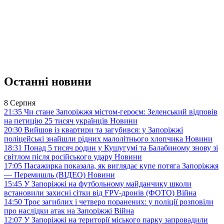
Останні новини
8 Серпня
21:35
Чи стане Запоріжжя містом-героєм: Зеленський відповів
на петицію 25 тисяч українців
Новини
20:30
Вийшов із квартири та загубився: у Запоріжжі
поліцейські знайшли рідних малолітнього хлопчика
Новини
18:31
Понад 5 тисяч родин у Кушугумі та Балабиному знову зі
світлом після російського удару
Новини
17:05
Пасажирка показала, як виглядає купе потяга Запоріжжя
— Перемишль (ВІДЕО)
Новини
15:45
У Запоріжжі на футбольному майданчику школи
встановили захисні сітки від FPV-дронів (ФОТО)
Війна
14:50
Троє загиблих і четверо поранених: у поліції розповіли
про наслідки атак на Запоріжжі
Війна
12:07
У Запоріжжі на території міського парку запровадили