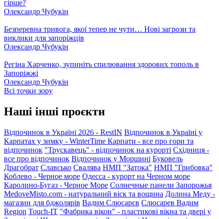
гірше?
Олександр Чубукін
Безперевна тривога, якої тепер не чути… Нові загрози та
виклики для запоріжців
Олександр Чубукін
Регіна Харченко, зупиніть спилювання здорових тополь в
Запоріжжі
Олександр Чубукін
Всі точки зору
Наші інші проєкти
Відпочинок в Україні 2026 - RestIN
Відпочинок в Україні у
Карпатах у зимку - WinterTime
Карпати - все про гори та
відпочинок
"Трускавець" - відпочинок на курорті
Східниця -
все про відпочинок
Відпочинок у Моршині
Буковель
Драгобрат
Славсько
Свалява
НМП "Затока"
НМП "Грибовка"
Коблево - Черное море
Одесса - курорт на Черном море
Каролино-Бугаз - Черное Море
Солнечные панели Запорожья
MedoveMisto.com - натуральний віск та вощина
Долина Меду -
магазин для бджолярів
Вадим Слюсарєв
Слюсарев Вадим
Region
Touch-IT
"Фабрика вікон" - пластикові вікна та двері у