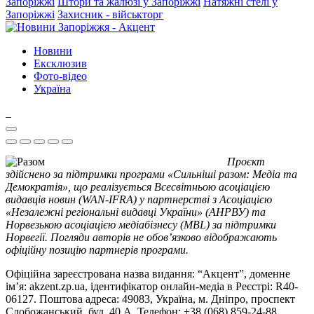
Запоріжжі
Штори та жалюзі у Запоріжжі
Натяжні стелі у
Запоріжжі
Захисник - військторг
Новини
Ексклюзив
Фото-відео
Україна
Проєкт
здійснено за підтримки програми «Сильніші разом: Медіа та
Демократія», що реалізується Всесвітньою асоціацією
видавців новин (WAN-IFRA) у партнерстві з Асоціацією
«Незалежні регіональні видавці України» (АНРВУ) та
Норвезькою асоціацією медіабізнесу (MBL) за підтримки
Норвегії. Погляди авторів не обов’язково відображають
офіційну позицію партнерів програми.
Офіційна зареєстрована назва видання: “Акцент”, доменне
ім’я: akzent.zp.ua, ідентифікатор онлайн-медіа в Реєстрі: R40-
06127. Поштова адреса: 49083, Україна, м. Дніпро, проспект
Слобожанський, буд. 40 А. Телефон: +38 (068) 859-24-88.