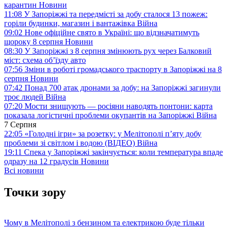
карантин
Новини
11:08
У Запоріжжі та передмісті за добу сталося 13 пожеж:
горіли будинки, магазин і вантажівка
Війна
09:02
Нове офіційне свято в Україні: що відзначатимуть
щороку 8 серпня
Новини
08:30
У Запоріжжі з 8 серпня змінюють рух через Балковий
міст: схема об’їзду
авто
07:56
Зміни в роботі громадського траспорту в Запоріжжі на 8
серпня
Новини
07:42
Понад 700 атак дронами за добу: на Запоріжжі загинули
троє людей
Війна
07:20
Мости знищують — росіяни наводять понтони: карта
показала логістичні проблеми окупантів на Запоріжжі
Війна
7 Серпня
22:05
«Голодні ігри» за розетку: у Мелітополі п’яту добу
проблеми зі світлом і водою (ВІДЕО)
Війна
19:11
Спека у Запоріжжі закінчується: коли температура впаде
одразу на 12 градусів
Новини
Всі новини
Точки зору
Чому в Мелітополі з бензином та електрикою буде тільки