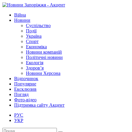
Війна
Новини
Суспільство
Події
Україна
Спорт
Економіка
Новини компаній
Політичні новини
Екологія
Здоров’я
Новини Херсона
Відпочинок
Популярне
Ексклюзив
Погляд
Фото-відео
Підтримка сайту Акцент
РУС
УКР