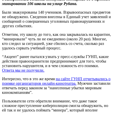
минировании 106 школы на улице Рубана.
Были эвакуированы 140 учеников. Взрывоопасных предметов
не обнаружено. Сведения внесены в Единый учет заявлений и
сообщений о совершенных уголовных правонарушениях и
других событиях.
Отметим, эту школу до того, как она закрывалась на карантин,
“минировали” чуть ли не ежедневно (около 20 раз). Многие,
кто следил за ситуацией, уже сбились со счета, сколько раз
удалось сорвать учебный процесс.
“Акцент” ранее пытался узнать у пресс-службы ГУНП, какие
действия правоохранители предпринимают для того, чтобы
установить нарушителя, и в чем сложность его поимки.
Ответа мы не получили.
Интересно, что в это же время
на сайте ГУНП отчитывались о
поимке организаторов онлайн-кинотеатра.
Мужчин заставили
отвечать перед законом за “нанесенные убытки мировым
кинокомпаниям”.
Пользователи сети обратили внимание, что даже такое
сложное преступление киберполиция смогла обнаружить, но
ей так и не удалось поймать “минера”, который вполне