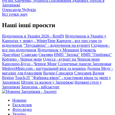
Регіна Харченко, зупиніть спилювання здорових тополь в
Запоріжжі
Олександр Чубукін
Всі точки зору
Наші інші проєкти
Відпочинок в Україні 2026 - RestIN
Відпочинок в Україні у
Карпатах у зимку - WinterTime
Карпати - все про гори та
відпочинок
"Трускавець" - відпочинок на курорті
Східниця -
все про відпочинок
Відпочинок у Моршині
Буковель
Драгобрат
Славсько
Свалява
НМП "Затока"
НМП "Грибовка"
Коблево - Черное море
Одесса - курорт на Черном море
Каролино-Бугаз - Черное Море
Солнечные панели Запорожья
MedoveMisto.com - натуральний віск та вощина
Долина Меду -
магазин для бджолярів
Вадим Слюсарєв
Слюсарев Вадим
Region
Touch-IT
"Фабрика вікон" - пластикові вікна та двері у
Запоріжжі
Штори та жалюзі у Запоріжжі
Натяжні стелі у
Запоріжжі
Захисник - військторг
Новини
Ексклюзив
Фото-відео
Україна