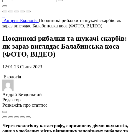
Акцент
Екологія
Поодинокі рибалки та шукачі скарбів: як
зараз виглядає Балабинська коса (ФОТО, ВІДЕО)
Поодинокі рибалки та шукачі скарбів:
як зараз виглядає Балабинська коса
(ФОТО, ВІДЕО)
12:01 23 Січня 2023
Екологія
Андрій Бездольний
Редактор
Розкажіть про статтю:
Через екологічну катастрофу, спричинену діями окупантів,
одне з улюблених місць відпочинку запорізьких рибалок та