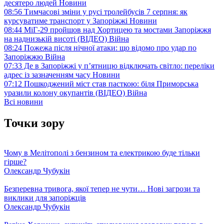
десятеро людей
Новини
08:56
Тимчасові зміни у русі тролейбусів 7 серпня: як
курсуватиме транспорт у Запоріжжі
Новини
08:44
МіГ-29 пройшов над Хортицею та мостами Запоріжжя
на наднизькій висоті (ВІДЕО)
Війна
08:24
Пожежа після нічної атаки: що відомо про удар по
Запоріжжю
Війна
07:33
Де в Запоріжжі у п’ятницю відключать світло: переліки
адрес із зазначенням часу
Новини
07:12
Пошкоджений міст став пасткою: біля Приморська
уразили колону окупантів (ВІДЕО)
Війна
Всі новини
Точки зору
Чому в Мелітополі з бензином та електрикою буде тільки
гірше?
Олександр Чубукін
Безперевна тривога, якої тепер не чути… Нові загрози та
виклики для запоріжців
Олександр Чубукін