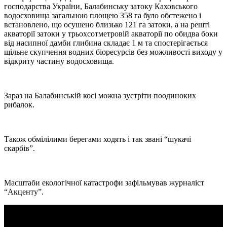
господарства України, Балабинську затоку Каховського
водосховища загальною площею 358 га було обстежено і
встановлено, що осушено близько 121 га затоки, а на решті
акваторії затоки у трьохсотметровій акваторії по обидва боки
від насипної дамби глибина складає 1 м та спостерігається
щільне скупчення водних біоресурсів без можливості виходу у
відкриту частину водосховища.
Зараз на Балабинській косі можна зустріти поодиноких
рибалок.
Також обмілілими берегами ходять і так звані “шукачі
скарбів”.
Масштаби екологічної катастрофи зафільмував журналіст
“Акценту”.