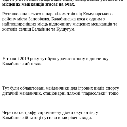
місцевих мешканців згасає на очах.
Розташована всього в парі кілометрів від Комунарського
району міста Запоріжжя, Балабинська коса є одним з
найпоширеніших місць відпочинку місцевих мешканців та
жителів селищ Балабине та Кушугум.
У травні 2019 року тут було урочисто зону відпочинку —
Балабинський пляж.
Тут були облаштовані майданчики для ігрових видів спорту,
дитячий майданчик, стаціонарні пляжні “парасольки” тощо.
Через катастрофу, спричинену діями окупантів, у
Балабинській затоці суттєво впав рівень води.