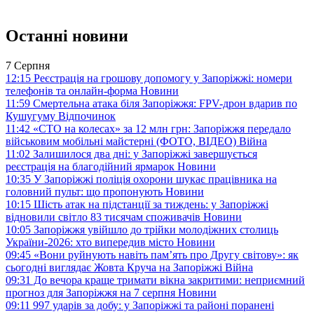
Останні новини
7 Серпня
12:15
Реєстрація на грошову допомогу у Запоріжжі: номери
телефонів та онлайн-форма
Новини
11:59
Смертельна атака біля Запоріжжя: FPV-дрон вдарив по
Кушугуму
Відпочинок
11:42
«СТО на колесах» за 12 млн грн: Запоріжжя передало
військовим мобільні майстерні (ФОТО, ВІДЕО)
Війна
11:02
Залишилося два дні: у Запоріжжі завершується
реєстрація на благодійний ярмарок
Новини
10:35
У Запоріжжі поліція охорони шукає працівника на
головний пульт: що пропонують
Новини
10:15
Шість атак на підстанції за тиждень: у Запоріжжі
відновили світло 83 тисячам споживачів
Новини
10:05
Запоріжжя увійшло до трійки молодіжних столиць
України-2026: хто випередив місто
Новини
09:45
«Вони руйнують навіть пам’ять про Другу світову»: як
сьогодні виглядає Жовта Круча на Запоріжжі
Війна
09:31
До вечора краще тримати вікна закритими: неприємний
прогноз для Запоріжжя на 7 серпня
Новини
09:11
997 ударів за добу: у Запоріжжі та районі поранені