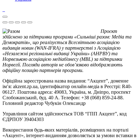
Проєкт
здійснено за підтримки програми «Сильніші разом: Медіа та
Демократія», що реалізується Всесвітньою асоціацією
видавців новин (WAN-IFRA) у партнерстві з Асоціацією
«Незалежні регіональні видавці України» (АНРВУ) та
Норвезькою асоціацією медіабізнесу (MBL) за підтримки
Норвегії. Погляди авторів не обов’язково відображають
офіційну позицію партнерів програми.
Офіційна зареєстрована назва видання: “Акцент”, доменне
ім’я: akzent.zp.ua, ідентифікатор онлайн-медіа в Реєстрі: R40-
06127. Поштова адреса: 49083, Україна, м. Дніпро, проспект
Слобожанський, буд. 40 А. Телефон: +38 (068) 859-24-88.
Головний редактор Чубукін Олександр
Управління сайтом здійснюється ТОВ “ГПП Акцент”, код
ЄДРПОУ 39404303
Використання будь-яких матеріалів, розміщених на порталі
«Акцент», інтернет-виданням дозволяється за умови вставки в