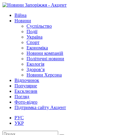
Війна
Новини
Суспільство
Події
Україна
Спорт
Економіка
Новини компаній
Політичні новини
Екологія
Здоров’я
Новини Херсона
Відпочинок
Популярне
Ексклюзив
Погляд
Фото-відео
Підтримка сайту Акцент
РУС
УКР