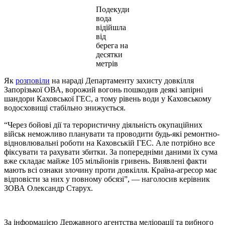
Подекуди
вода
відійшла
від
берега на
десятки
метрів
Як
розповіли
на нараді Департаменту захисту довкілля
Запорізької ОВА, ворожий вогонь пошкодив деякі запірні
шандори Каховської ГЕС, а тому рівень води у Каховському
водосховищі стабільно знижується.
“Через бойові дії та терористичну діяльність окупаційних
військ неможливо планувати та проводити будь-які ремонтно-
відновлювальні роботи на Каховській ГЕС. Але потрібно все
фіксувати та рахувати збитки. За попередніми даними їх сума
вже складає майже 105 мільйонів гривень. Виявлені факти
мають всі ознаки злочину проти довкілля. Країна-агресор має
відповісти за них у повному обсязі”, — наголосив керівник
ЗОВА Олександр Старух.
За інформацією Державного агентства меліорації та рибного