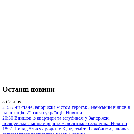
Останні новини
8 Серпня
21:35
Чи стане Запоріжжя містом-героєм: Зеленський відповів
на петицію 25 тисяч українців
Новини
20:30
Вийшов із квартири та загубився: у Запоріжжі
поліцейські знайшли рідних малолітнього хлопчика
Новини
18:31
Понад 5 тисяч родин у Кушугумі та Балабиному знову зі