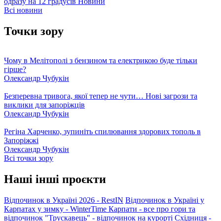
одразу на 12 градусів
Новини
Всі новини
Точки зору
Чому в Мелітополі з бензином та електрикою буде тільки
гірше?
Олександр Чубукін
Безперевна тривога, якої тепер не чути… Нові загрози та
виклики для запоріжців
Олександр Чубукін
Регіна Харченко, зупиніть спилювання здорових тополь в
Запоріжжі
Олександр Чубукін
Всі точки зору
Наші інші проєкти
Відпочинок в Україні 2026 - RestIN
Відпочинок в Україні у
Карпатах у зимку - WinterTime
Карпати - все про гори та
відпочинок
"Трускавець" - відпочинок на курорті
Східниця -