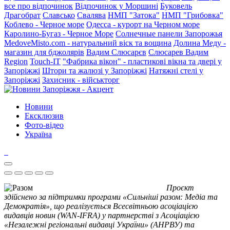
все про відпочинок
Відпочинок у Моршині
Буковель
Драгобрат
Славсько
Свалява
НМП "Затока"
НМП "Грибовка"
Коблево - Черное море
Одесса - курорт на Черном море
Каролино-Бугаз - Черное Море
Солнечные панели Запорожья
MedoveMisto.com - натуральний віск та вощина
Долина Меду -
магазин для бджолярів
Вадим Слюсарєв
Слюсарев Вадим
Region
Touch-IT
"Фабрика вікон" - пластикові вікна та двері у
Запоріжжі
Штори та жалюзі у Запоріжжі
Натяжні стелі у
Запоріжжі
Захисник - військторг
Новини
Ексклюзив
Фото-відео
Україна
Проєкт
здійснено за підтримки програми «Сильніші разом: Медіа та
Демократія», що реалізується Всесвітньою асоціацією
видавців новин (WAN-IFRA) у партнерстві з Асоціацією
«Незалежні регіональні видавці України» (АНРВУ) та