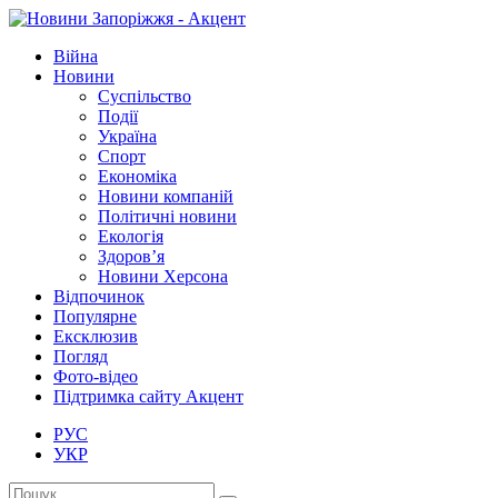
Війна
Новини
Суспільство
Події
Україна
Спорт
Економіка
Новини компаній
Політичні новини
Екологія
Здоров’я
Новини Херсона
Відпочинок
Популярне
Ексклюзив
Погляд
Фото-відео
Підтримка сайту Акцент
РУС
УКР