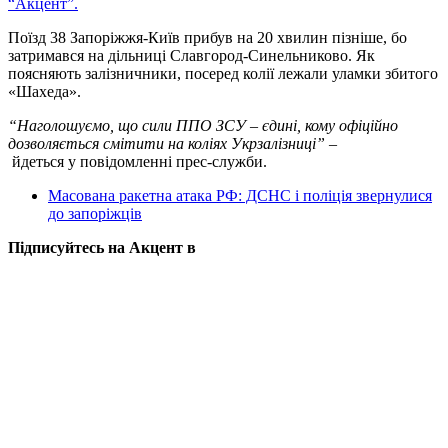
“Акцент”.
Поїзд 38 Запоріжжя-Київ прибув на 20 хвилин пізніше, бо
затримався на дільниці Славгород-Синельниково. Як
поясняють залізничники, посеред колії лежали уламки збитого
«Шахеда».
“Наголошуємо, що сили ППО ЗСУ – єдині, кому офіційно
дозволяється смітити на коліях Укрзалізниці”
–
йдеться у повідомленні прес-служби.
Масована ракетна атака РФ: ДСНС і поліція звернулися
до запоріжців
Підписуйтесь на Акцент в