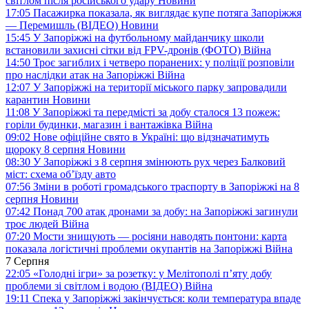
світлом після російського удару
Новини
17:05
Пасажирка показала, як виглядає купе потяга Запоріжжя
— Перемишль (ВІДЕО)
Новини
15:45
У Запоріжжі на футбольному майданчику школи
встановили захисні сітки від FPV-дронів (ФОТО)
Війна
14:50
Троє загиблих і четверо поранених: у поліції розповіли
про наслідки атак на Запоріжжі
Війна
12:07
У Запоріжжі на території міського парку запровадили
карантин
Новини
11:08
У Запоріжжі та передмісті за добу сталося 13 пожеж:
горіли будинки, магазин і вантажівка
Війна
09:02
Нове офіційне свято в Україні: що відзначатимуть
щороку 8 серпня
Новини
08:30
У Запоріжжі з 8 серпня змінюють рух через Балковий
міст: схема об’їзду
авто
07:56
Зміни в роботі громадського траспорту в Запоріжжі на 8
серпня
Новини
07:42
Понад 700 атак дронами за добу: на Запоріжжі загинули
троє людей
Війна
07:20
Мости знищують — росіяни наводять понтони: карта
показала логістичні проблеми окупантів на Запоріжжі
Війна
7 Серпня
22:05
«Голодні ігри» за розетку: у Мелітополі п’яту добу
проблеми зі світлом і водою (ВІДЕО)
Війна
19:11
Спека у Запоріжжі закінчується: коли температура впаде