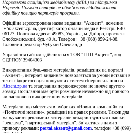
Норвезькою асоціацією медіабізнесу (MBL) за підтримки
Норвегії. Погляди авторів не обов’язково відображають
офіційну позицію партнерів програми.
Офіційна зареєстрована назва видання: “Акцент”, доменне
ім’я: akzent.zp.ua, ідентифікатор онлайн-медіа в Реєстрі: R40-
06127. Поштова адреса: 49083, Україна, м. Дніпро, проспект
Слобожанський, буд. 40 А. Телефон: +38 (068) 859-24-88.
Головний редактор Чубукін Олександр
Управління сайтом здійснюється ТОВ “ГПП Акцент”, код
ЄДРПОУ 39404303
Використання будь-яких матеріалів, розміщених на порталі
«Акцент», інтернет-виданням дозволяється за умови вставки в
текст відкритого для пошукових систем гіперпосилання на
Akzent.zp.ua
та згадування першоджерела не нижче другого
абзацу. Посилання має бути розміщене незалежно від повного
чи часткового використання матеріалів.
Матеріали, що містяться в рубриках «Новини компаній» та
«Політичні новини», розміщені на правах реклами. Також для
маркування рекламних матеріалів використвуються плашки
“реклама”, “партнерський матеріал”. Зв’язатися з нами з
приводу реклами:
portal.akzent@gmail.com
, телефон +38 (099)