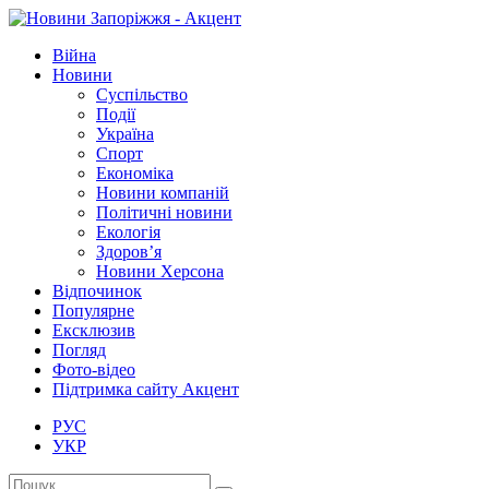
Війна
Новини
Суспільство
Події
Україна
Спорт
Економіка
Новини компаній
Політичні новини
Екологія
Здоров’я
Новини Херсона
Відпочинок
Популярне
Ексклюзив
Погляд
Фото-відео
Підтримка сайту Акцент
РУС
УКР