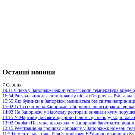
Останні новини
7 Серпня
19:11
Спека у Запоріжжі закінчується: коли температура впаде о
16:54
Рятувальники гасили пожежу після обстрілу — РФ завдал
15:55
Які будинки в Запоріжжі залишаться без світла наприкінц
15:02
Із 15 серпня на Запоріжжі заборонять ловити раків: що в
14:03
На Запоріжжі у відомому ресторані виявили купу поруш
13:15
У Марганці росіяни вдарили біля місця набору води: баг
13:02
Окрім «Пакунка школяра»: у Запоріжжі багатодітні роди
12:15
Реєстрація на грошову допомогу у Запоріжжі: номери те
11:59
Смертельна атака біля Запоріжжя: FPV-дрон вдарив по 