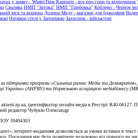
патах у зимку - WinterTime
Карпати - все про гори та відпочинок
ко
Свалява
НМП "Затока"
НМП "Грибовка"
Коблево - Черное мо
ьний віск та вощина
Долина Меду - магазин для бджолярів
Вади
іжжі
Натяжні стелі у Запоріжжі
Захисник - військторг
 за підтримки програми «Сильніші разом: Медіа та Демократія»,
ці України» (АНРВУ) та Норвезькою асоціацією медіабізнесу (MBL
akzent.zp.ua, ідентифікатор онлайн-медіа в Реєстрі: R40-06127. П
вний редактор Чубукін Олександр
РПОУ 39404303
цент», інтернет-виданням дозволяється за умови вставки в текс
цу. Посилання має бути розміщене незалежно від повного чи час