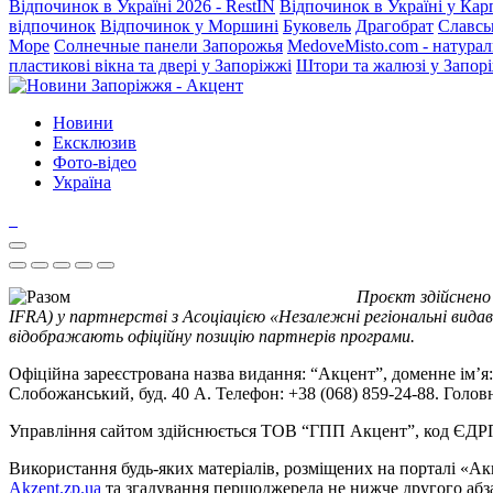
Відпочинок в Україні 2026 - RestIN
Відпочинок в Україні у Кар
відпочинок
Відпочинок у Моршині
Буковель
Драгобрат
Славсь
Море
Солнечные панели Запорожья
MedoveMisto.com - натурал
пластикові вікна та двері у Запоріжжі
Штори та жалюзі у Запор
Новини
Ексклюзив
Фото-відео
Україна
Проєкт здійснено
IFRA) у партнерстві з Асоціацією «Незалежні регіональні видав
відображають офіційну позицію партнерів програми.
Офіційна зареєстрована назва видання: “Акцент”, доменне ім’я: 
Слобожанський, буд. 40 А. Телефон: +38 (068) 859-24-88. Голо
Управління сайтом здійснюється ТОВ “ГПП Акцент”, код ЄД
Використання будь-яких матеріалів, розміщених на порталі «Ак
Akzent.zp.ua
та згадування першоджерела не нижче другого абза