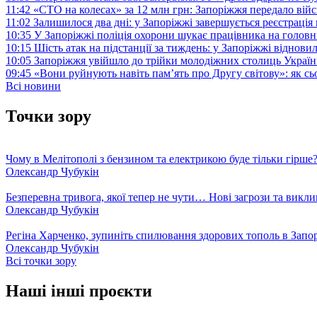
11:42
«СТО на колесах» за 12 млн грн: Запоріжжя передало ві
11:02
Залишилося два дні: у Запоріжжі завершується реєстрація
10:35
У Запоріжжі поліція охорони шукає працівника на голов
10:15
Шість атак на підстанції за тиждень: у Запоріжжі віднови
10:05
Запоріжжя увійшло до трійки молодіжних столиць Україн
09:45
«Вони руйнують навіть пам’ять про Другу світову»: як с
Всі новини
Точки зору
Чому в Мелітополі з бензином та електрикою буде тільки гірше
Олександр Чубукін
Безперевна тривога, якої тепер не чути… Нові загрози та викли
Олександр Чубукін
Регіна Харченко, зупиніть спилювання здорових тополь в Запо
Олександр Чубукін
Всі точки зору
Наші інші проєкти