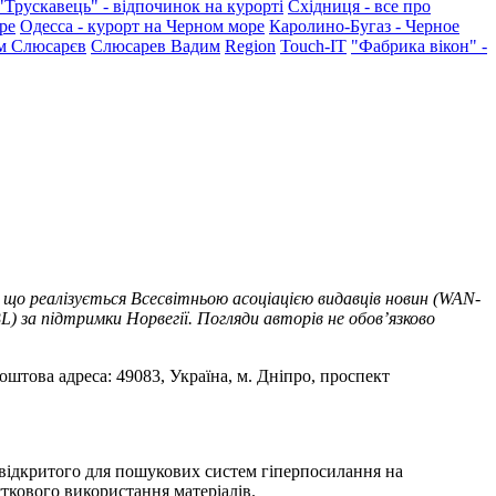
"Трускавець" - відпочинок на курорті
Східниця - все про
ре
Одесса - курорт на Черном море
Каролино-Бугаз - Черное
м Слюсарєв
Слюсарев Вадим
Region
Touch-IT
"Фабрика вікон" -
 що реалізується Всесвітньою асоціацією видавців новин (WAN-
) за підтримки Норвегії. Погляди авторів не обов’язково
оштова адреса: 49083, Україна, м. Дніпро, проспект
т відкритого для пошукових систем гіперпосилання на
ткового використання матеріалів.