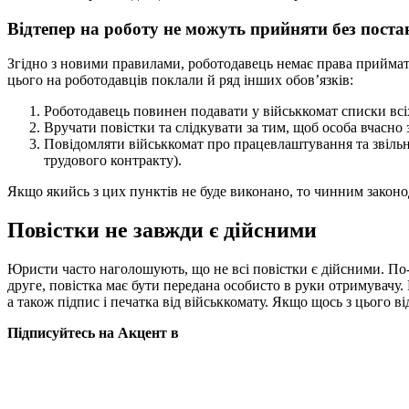
Відтепер на роботу не можуть прийняти без поста
Згідно з новими правилами, роботодавець немає права приймати 
цього на роботодавців поклали й ряд інших обов’язків:
Роботодавець повинен подавати у військкомат списки всі
Вручати повістки та слідкувати за тим, щоб особа вчасно 
Повідомляти військкомат про працевлаштування та звільн
трудового контракту).
Якщо якийсь з цих пунктів не буде виконано, то чинним законо
Повістки не завжди є дійсними
Юристи часто наголошують, що не всі повістки є дійсними. По-п
друге, повістка має бути передана особисто в руки отримувачу.
а також підпис і печатка від військкомату. Якщо щось з цього в
Підписуйтесь на Акцент в