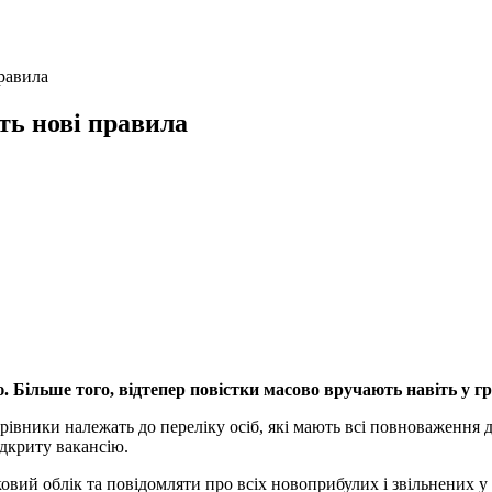
правила
ють нові правила
ю. Більше того, відтепер повістки масово вручають навіть у 
ерівники належать до переліку осіб, які мають всі повноваження д
ідкриту вакансію.
ковий облік та повідомляти про всіх новоприбулих і звільнених у 