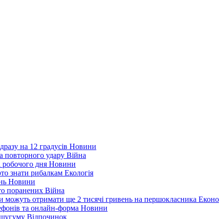
дразу на 12 градусів
Новини
а повторного удару
Війна
і робочого дня
Новини
арто знати рибалкам
Екологія
ень
Новини
ато поранених
Війна
ни можуть отримати ще 2 тисячі гривень на першокласника
Еконо
лефонів та онлайн-форма
Новини
Кушугуму
Відпочинок