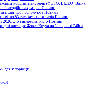
йськовим мобільні майстерні (ФОТО, ВІДЕО)
Війна
 на благодійний ярмарок
Новини
ний пульт: що пропонують
Новини
ли світло 83 тисячам споживачів
Новини
и-2026: хто випередив місто
Новини
ьогодні виглядає Жовта Круча на Запоріжжі
Війна
?
ки для запоріжців
ріжжі