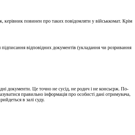
ж, керівник повинен про таких повідомляти у військкомат. Крім
я підписання відповідних документів (укладання чи розривання
ні документи. Це точно не сусід, не родич і не консьєрж. По-
казуватися правильно інформація про особисті дані отримувача,
ийдеться в залі суду.