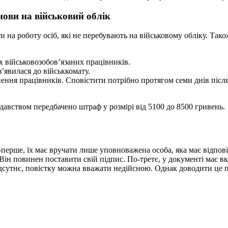
нови на військовий облік
на роботу осіб, які не перебувають на військовому обліку. Тако
х військовозобов’язаних працівників.
з’явилася до військкомату.
ення працівників. Сповістити потрібно протягом семи днів післ
давством передбачено штраф у розмірі від 5100 до 8500 гривень.
ерше, їх має вручати лише уповноважена особа, яка має відповід
 Він повинен поставити свій підпис. По-третє, у документі має в
ідсутнє, повістку можна вважати недійсною. Однак доводити це пр