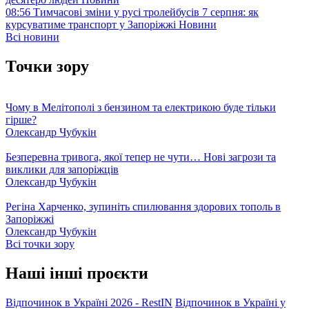
08:56
Тимчасові зміни у русі тролейбусів 7 серпня: як
курсуватиме транспорт у Запоріжжі
Новини
Всі новини
Точки зору
Чому в Мелітополі з бензином та електрикою буде тільки
гірше?
Олександр Чубукін
Безперевна тривога, якої тепер не чути… Нові загрози та
виклики для запоріжців
Олександр Чубукін
Регіна Харченко, зупиніть спилювання здорових тополь в
Запоріжжі
Олександр Чубукін
Всі точки зору
Наші інші проєкти
Відпочинок в Україні 2026 - RestIN
Відпочинок в Україні у