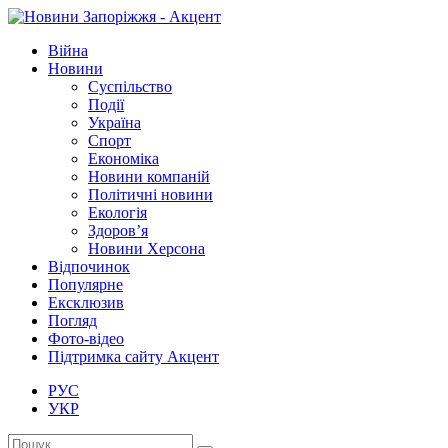
Війна
Новини
Суспільство
Події
Україна
Спорт
Економіка
Новини компаній
Політичні новини
Екологія
Здоров’я
Новини Херсона
Відпочинок
Популярне
Ексклюзив
Погляд
Фото-відео
Підтримка сайту Акцент
РУС
УКР