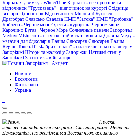
Карпатах у зимку - WinterTime
Карпати - все про гори та
відпочинок
"Трускавець" - відпочинок на курорті
Східниця -
все про відпочинок
Відпочинок у Моршині
Буковель
Драгобрат
Славсько
Свалява
НМП "Затока"
НМП "Грибовка"
Коблево - Черное море
Одесса - курорт на Черном море
Каролино-Бугаз - Черное Море
Солнечные панели Запорожья
MedoveMisto.com - натуральний віск та вощина
Долина Меду -
магазин для бджолярів
Вадим Слюсарєв
Слюсарев Вадим
Region
Touch-IT
"Фабрика вікон" - пластикові вікна та двері у
Запоріжжі
Штори та жалюзі у Запоріжжі
Натяжні стелі у
Запоріжжі
Захисник - військторг
Новини
Ексклюзив
Фото-відео
Україна
Проєкт
здійснено за підтримки програми «Сильніші разом: Медіа та
Демократія», що реалізується Всесвітньою асоціацією