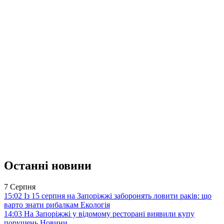
Останні новини
7 Серпня
15:02
Із 15 серпня на Запоріжжі заборонять ловити раків: що
варто знати рибалкам
Екологія
14:03
На Запоріжжі у відомому ресторані виявили купу
порушень
Новини