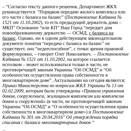
– “Согласно тексту данного решения, Департамент ЖКХ
руководствуется “Порядком передачи жилого комплекса или
его части с баланса на баланс” (
Постановление Кабмина №
1521 от 11.10.2002
), то есть предыдущий держатель дома –
МКП” Основание “или КП” Наш Город “передает дом
новообразованному держателю — ОСМД,
с баланса на
баланс
. Однако, ни в одном действующем законодательном
документе понятия “передача с баланса на баланс” не
существует, оно “недееспособное”, с точки зрения правовой
формулировки, – говорит Олег Николаевич.
–
Постановление
Кабмина № 1521 от 11.10.2002,
на которое ссылается
исполком – может использоваться только в части, не
противоречащей законам Украины “Об ОСМД” и “Об
особенностях осуществления права собственности в
многоквартирном доме”. Актуальными на сегодня являются:
Приказ Министерства по вопросам ЖКХ Украины № 13
от
02.02.2009
, которым были утверждены «
Правила управления
домом, сооружением, жилищным комплексом или комплексом
домов и сооружений»
(в части, не противоречащей законам
Украины “Об ОСМД” и “О особенности осуществления права
собственности в многоквартирном доме») и
Постановление
Кабмина № 301 от 20.04.2016″ Об утверждении порядка
списания с баланса многоквартирных домов “