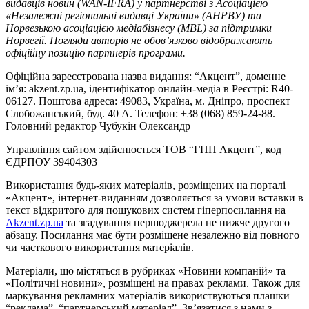
видавців новин (WAN-IFRA) у партнерстві з Асоціацією
«Незалежні регіональні видавці України» (АНРВУ) та
Норвезькою асоціацією медіабізнесу (MBL) за підтримки
Норвегії. Погляди авторів не обов’язково відображають
офіційну позицію партнерів програми.
Офіційна зареєстрована назва видання: “Акцент”, доменне
ім’я: akzent.zp.ua, ідентифікатор онлайн-медіа в Реєстрі: R40-
06127. Поштова адреса: 49083, Україна, м. Дніпро, проспект
Слобожанський, буд. 40 А. Телефон: +38 (068) 859-24-88.
Головний редактор Чубукін Олександр
Управління сайтом здійснюється ТОВ “ГПП Акцент”, код
ЄДРПОУ 39404303
Використання будь-яких матеріалів, розміщених на порталі
«Акцент», інтернет-виданням дозволяється за умови вставки в
текст відкритого для пошукових систем гіперпосилання на
Akzent.zp.ua
та згадування першоджерела не нижче другого
абзацу. Посилання має бути розміщене незалежно від повного
чи часткового використання матеріалів.
Матеріали, що містяться в рубриках «Новини компаній» та
«Політичні новини», розміщені на правах реклами. Також для
маркування рекламних матеріалів використвуються плашки
“реклама”, “партнерський матеріал”. Зв’язатися з нами з