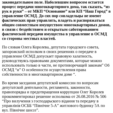
законодательном поле.
Наболевшим
вопросом остается
процесс передачи многоквартирного дома, так сказать, “из
рук в руки” – от МКП “Основание” или КП “Наш Город” в
управление
ОСМД
.
До сих пор совладельцы не имеют
фактических прав управлять, владеть и распоряжаться
общим совместным имуществом многоквартирных домов,
в связи с бездействием и открытым саботированием
фактической передачи имущества в управление в ОСМД
со стороны местных властей.
По словам Олега Королева, депутата городского совета,
запорожский исполком в своих решениях о передаче в
управление ОСМД допускает правовую халатность,
руководствуясь правовыми документами, которые можно
использовать только в части, не противоречащей законам” Об
ОСМД “и” О особенности осуществления права
собственности в многоквартирном доме “.
Во время заседания депутатской комиссии по вопросам
депутатской деятельности, регламента, законности,
правопорядка и предотвращения коррупции Олег Королев
прокомментировал решение исполкома от 26.08.2016 № 506
“Про вилучення з господарьского відання та передачу в
управлінія ОСББ “Північне 5-А” житлового будинку 5А по
вул. Північне шоссе”.