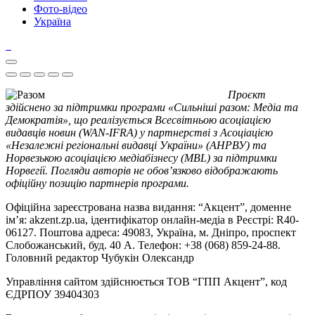
Фото-відео
Україна
Проєкт
здійснено за підтримки програми «Сильніші разом: Медіа та
Демократія», що реалізується Всесвітньою асоціацією
видавців новин (WAN-IFRA) у партнерстві з Асоціацією
«Незалежні регіональні видавці України» (АНРВУ) та
Норвезькою асоціацією медіабізнесу (MBL) за підтримки
Норвегії. Погляди авторів не обов’язково відображають
офіційну позицію партнерів програми.
Офіційна зареєстрована назва видання: “Акцент”, доменне
ім’я: akzent.zp.ua, ідентифікатор онлайн-медіа в Реєстрі: R40-
06127. Поштова адреса: 49083, Україна, м. Дніпро, проспект
Слобожанський, буд. 40 А. Телефон: +38 (068) 859-24-88.
Головний редактор Чубукін Олександр
Управління сайтом здійснюється ТОВ “ГПП Акцент”, код
ЄДРПОУ 39404303