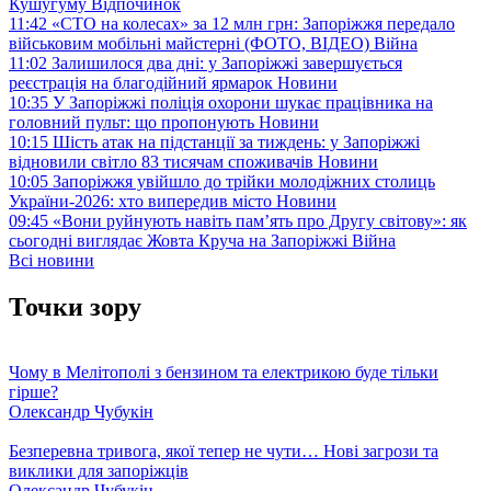
Кушугуму
Відпочинок
11:42
«СТО на колесах» за 12 млн грн: Запоріжжя передало
військовим мобільні майстерні (ФОТО, ВІДЕО)
Війна
11:02
Залишилося два дні: у Запоріжжі завершується
реєстрація на благодійний ярмарок
Новини
10:35
У Запоріжжі поліція охорони шукає працівника на
головний пульт: що пропонують
Новини
10:15
Шість атак на підстанції за тиждень: у Запоріжжі
відновили світло 83 тисячам споживачів
Новини
10:05
Запоріжжя увійшло до трійки молодіжних столиць
України-2026: хто випередив місто
Новини
09:45
«Вони руйнують навіть пам’ять про Другу світову»: як
сьогодні виглядає Жовта Круча на Запоріжжі
Війна
Всі новини
Точки зору
Чому в Мелітополі з бензином та електрикою буде тільки
гірше?
Олександр Чубукін
Безперевна тривога, якої тепер не чути… Нові загрози та
виклики для запоріжців
Олександр Чубукін