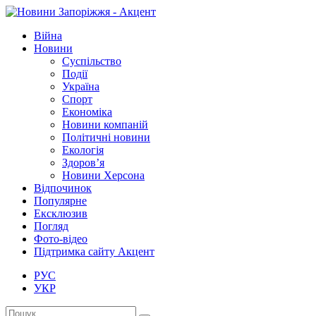
Війна
Новини
Суспільство
Події
Україна
Спорт
Економіка
Новини компаній
Політичні новини
Екологія
Здоров’я
Новини Херсона
Відпочинок
Популярне
Ексклюзив
Погляд
Фото-відео
Підтримка сайту Акцент
РУС
УКР