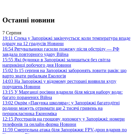
Останні новини
7 Серпня
19:11
Спека у Запоріжжі закінчується: коли температура впаде
одразу на 12 градусів
Новини
16:54
Рятувальники гасили пожежу після обстрілу — РФ
завдала повторного удару
Війна
15:55
Які будинки в Запоріжжі залишаться без світла
наприкінці робочого дня
Новини
15:02
Із 15 серпня на Запоріжжі заборонять ловити раків: що
варто знати рибалкам
Екологія
14:03
На Запоріжжі у відомому ресторані виявили купу
порушень
Новини
13:15
У Марганці росіяни вдарили біля місця набору води:
багато поранених
Війна
13:02
Окрім «Пакунка школяра»: у Запоріжжі багатодітні
родини можуть отримати ще 2 тисячі гривень на
першокласника
Економіка
12:15
Реєстрація на грошову допомогу у Запоріжжі: номери
телефонів та онлайн-форма
Новини
11:59
Смертельна атака біля Запоріжжя: FPV-дрон вдарив по