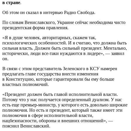
в стране
.
Об этом он сказал в интервью Радио Свобода.
По словам Вениславского, Украине сейчас необходима чисто
президентская форма правления.
«Я в душе человек, авторитарных, скажем так,
психологических особенностей. И я считаю, что должна быть
сильная власть. Должен быть сильный президент. Ментально,
исторически, люди все-таки нуждаются в лидере», — заявил
он.
В связи с этим представитель Зеленского в КСУ намерен
предлагать главе государства внести изменения
в Конституцию, которые гарантировали бы ему больше
властных полномочий.
«Президент должен быть главой исполнительной власти.
Потому что у нас получается определенный дуализм. У нас
есть еще премьер-министр, у которого есть довольно широкие
полномочия. Но есть и президент, который также имеет эти
полномочия в сфере исполнительной власти,
нацбезопасности, обороны и внешних отношений», —
пояснил Вениславский.