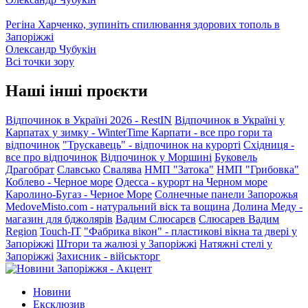
Регіна Харченко, зупиніть спилювання здорових тополь в
Запоріжжі
Олександр Чубукін
Всі точки зору
Наші інші проєкти
Відпочинок в Україні 2026 - RestIN
Відпочинок в Україні у
Карпатах у зимку - WinterTime
Карпати - все про гори та
відпочинок
"Трускавець" - відпочинок на курорті
Східниця -
все про відпочинок
Відпочинок у Моршині
Буковель
Драгобрат
Славсько
Свалява
НМП "Затока"
НМП "Грибовка"
Коблево - Черное море
Одесса - курорт на Черном море
Каролино-Бугаз - Черное Море
Солнечные панели Запорожья
MedoveMisto.com - натуральний віск та вощина
Долина Меду -
магазин для бджолярів
Вадим Слюсарєв
Слюсарев Вадим
Region
Touch-IT
"Фабрика вікон" - пластикові вікна та двері у
Запоріжжі
Штори та жалюзі у Запоріжжі
Натяжні стелі у
Запоріжжі
Захисник - військторг
Новини
Ексклюзив