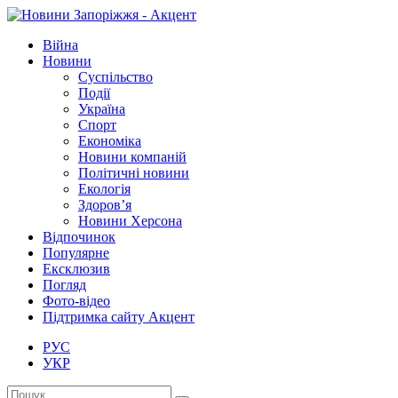
Війна
Новини
Суспільство
Події
Україна
Спорт
Економіка
Новини компаній
Політичні новини
Екологія
Здоров’я
Новини Херсона
Відпочинок
Популярне
Ексклюзив
Погляд
Фото-відео
Підтримка сайту Акцент
РУС
УКР