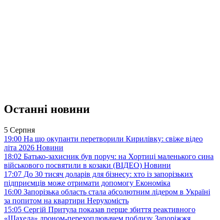
Останні новини
5 Серпня
19:00
На що окупанти перетворили Кирилівку: свіже відео
літа 2026
Новини
18:02
Батько-захисник був поруч: на Хортиці маленького сина
військового посвятили в козаки (ВІДЕО)
Новини
17:07
До 30 тисяч доларів для бізнесу: хто із запорізьких
підприємців може отримати допомогу
Економіка
16:00
Запорізька область стала абсолютним лідером в Україні
за попитом на квартири
Нерухомість
15:05
Сергій Притула показав перше збиття реактивного
«Шахеда» дроном-перехоплювачем поблизу Запоріжжя