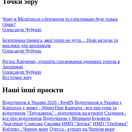
Точки зору
Чому в Мелітополі з бензином та електрикою буде тільки
гірше?
Олександр Чубукін
Безперевна тривога, якої тепер не чути… Нові загрози та
виклики для запоріжців
Олександр Чубукін
Регіна Харченко, зупиніть спилювання здорових тополь в
Запоріжжі
Олександр Чубукін
Всі точки зору
Наші інші проєкти
Відпочинок в Україні 2026 - RestIN
Відпочинок в Україні у
Карпатах у зимку - WinterTime
Карпати - все про гори та
відпочинок
"Трускавець" - відпочинок на курорті
Східниця -
все про відпочинок
Відпочинок у Моршині
Буковель
Драгобрат
Славсько
Свалява
НМП "Затока"
НМП "Грибовка"
Коблево - Черное море
Одесса - курорт на Черном море