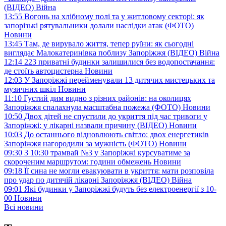
(ВІДЕО)
Війна
13:55
Вогонь на хлібному полі та у житловому секторі: як
запорізькі рятувальники долали наслідки атак (ФОТО)
Новини
13:45
Там, де вирувало життя, тепер руїни: як сьогодні
виглядає Малокатеринівка поблизу Запоріжжя (ВІДЕО)
Війна
12:14
223 приватні будинки залишилися без водопостачання:
де стоїть автоцистерна
Новини
12:03
У Запоріжжі перейменували 13 дитячих мистецьких та
музичних шкіл
Новини
11:10
Густий дим видно з різних районів: на околицях
Запоріжжя спалахнула масштабна пожежа (ФОТО)
Новини
10:50
Двох дітей не спустили до укриття під час тривоги у
Запоріжжі: у лікарні назвали причину (ВІДЕО)
Новини
10:03
До останнього відновлюють світло: двох енергетиків
Запоріжжя нагородили за мужність (ФОТО)
Новини
09:30
З 10:30 трамвай №3 у Запоріжжі курсуватиме за
скороченим маршрутом: години обмежень
Новини
09:18
Її сина не могли евакуювати в укриття: мати розповіла
про удар по дитячій лікарні Запоріжжя (ВІДЕО)
Війна
09:01
Які будинки у Запоріжжі будуть без електроенергії з 10-
00
Новини
Всі новини