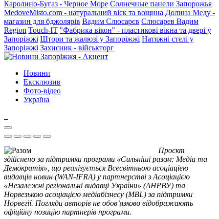
Каролино-Бугаз - Черное Море
Солнечные панели Запорожья
MedoveMisto.com - натуральний віск та вощина
Долина Меду -
магазин для бджолярів
Вадим Слюсарєв
Слюсарев Вадим
Region
Touch-IT
"Фабрика вікон" - пластикові вікна та двері у
Запоріжжі
Штори та жалюзі у Запоріжжі
Натяжні стелі у
Запоріжжі
Захисник - військторг
Новини
Ексклюзив
Фото-відео
Україна
Проєкт
здійснено за підтримки програми «Сильніші разом: Медіа та
Демократія», що реалізується Всесвітньою асоціацією
видавців новин (WAN-IFRA) у партнерстві з Асоціацією
«Незалежні регіональні видавці України» (АНРВУ) та
Норвезькою асоціацією медіабізнесу (MBL) за підтримки
Норвегії. Погляди авторів не обов’язково відображають
офіційну позицію партнерів програми.