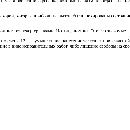
 и уравновешенного ребенка, который первым никогда бы не пол
скорой, которые прибыли на вызов, были шокированы состояние
помнит тот вечер урывками. Но лица помнит. Это его знакомые.
 по статье 122 — умышленное нанесение телесных повреждений.
ние в виде исправительных работ, либо лишение свободы на срок