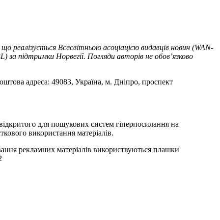
 що реалізується Всесвітньою асоціацією видавців новин (WAN-
) за підтримки Норвегії. Погляди авторів не обов’язково
оштова адреса: 49083, Україна, м. Дніпро, проспект
т відкритого для пошукових систем гіперпосилання на
ткового використання матеріалів.
ування рекламних матеріалів використвуються плашки
2