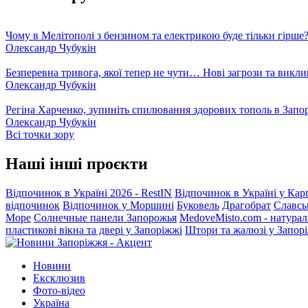
Чому в Мелітополі з бензином та електрикою буде тільки гірше
Олександр Чубукін
Безперевна тривога, якої тепер не чути… Нові загрози та викли
Олександр Чубукін
Регіна Харченко, зупиніть спилювання здорових тополь в Запо
Олександр Чубукін
Всі точки зору
Наші інші проєкти
Відпочинок в Україні 2026 - RestIN
Відпочинок в Україні у Кар
відпочинок
Відпочинок у Моршині
Буковель
Драгобрат
Славсь
Море
Солнечные панели Запорожья
MedoveMisto.com - натурал
пластикові вікна та двері у Запоріжжі
Штори та жалюзі у Запор
Новини
Ексклюзив
Фото-відео
Україна