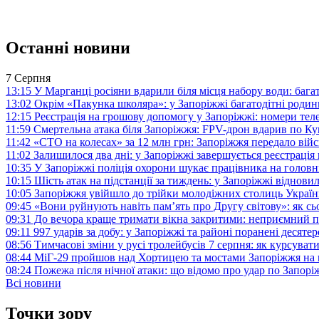
Останні новини
7 Серпня
13:15
У Марганці росіяни вдарили біля місця набору води: баг
13:02
Окрім «Пакунка школяра»: у Запоріжжі багатодітні роди
12:15
Реєстрація на грошову допомогу у Запоріжжі: номери те
11:59
Смертельна атака біля Запоріжжя: FPV-дрон вдарив по 
11:42
«СТО на колесах» за 12 млн грн: Запоріжжя передало ві
11:02
Залишилося два дні: у Запоріжжі завершується реєстрація
10:35
У Запоріжжі поліція охорони шукає працівника на голов
10:15
Шість атак на підстанції за тиждень: у Запоріжжі віднови
10:05
Запоріжжя увійшло до трійки молодіжних столиць Україн
09:45
«Вони руйнують навіть пам’ять про Другу світову»: як с
09:31
До вечора краще тримати вікна закритими: неприємний п
09:11
997 ударів за добу: у Запоріжжі та районі поранені десят
08:56
Тимчасові зміни у русі тролейбусів 7 серпня: як курсува
08:44
МіГ-29 пройшов над Хортицею та мостами Запоріжжя на 
08:24
Пожежа після нічної атаки: що відомо про удар по Запо
Всі новини
Точки зору