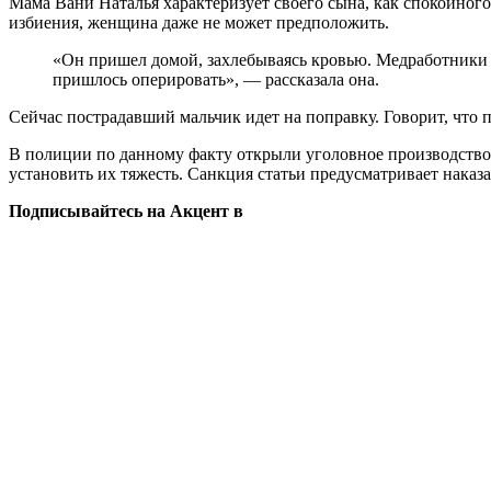
Мама Вани Наталья характеризует своего сына, как спокойного
избиения, женщина даже не может предположить.
«Он пришел домой, захлебываясь кровью. Медработники 
пришлось оперировать», — рассказала она.
Сейчас пострадавший мальчик идет на поправку. Говорит, что 
В полиции по данному факту открыли уголовное производство
установить их тяжесть. Санкция статьи предусматривает наказа
Подписывайтесь на Акцент в