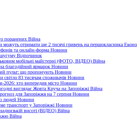
ато поранених
Війна
ни можуть отримати ще 2 тисячі гривень на першокласника
Еконо
лефонів та онлайн-форма
Новини
Кушугуму
Відпочинок
йськовим мобільні майстерні (ФОТО, ВІДЕО)
Війна
 на благодійний ярмарок
Новини
ний пульт: що пропонують
Новини
ли світло 83 тисячам споживачів
Новини
и-2026: хто випередив місто
Новини
ьогодні виглядає Жовта Круча на Запоріжжі
Війна
рогноз для Запоріжжя на 7 серпня
Новини
еро людей
Новини
тиме транспорт у Запоріжжі
Новини
наднизькій висоті (ВІДЕО)
Війна
ріжжю
Війна