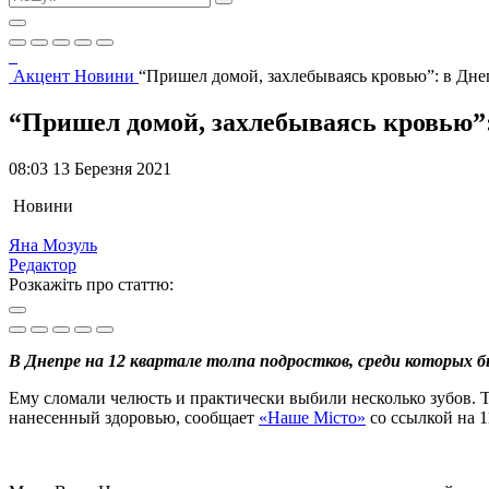
Акцент
Новини
“Пришел домой, захлебываясь кровью”: в Дне
“Пришел домой, захлебываясь кровью”:
08:03 13 Березня 2021
Новини
Яна Мозуль
Редактор
Розкажіть про статтю:
В Днепре на 12 квартале толпа подростков, среди которых б
Ему сломали челюсть и практически выбили несколько зубов. 
нанесенный здоровью, сообщает
«Наше Місто»
со ссылкой на 1