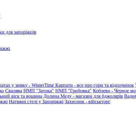
?
ки для запоріжців
ріжжі
патах у зимку - WinterTime
Карпати - все про гори та відпочинок
ко
Свалява
НМП "Затока"
НМП "Грибовка"
Коблево - Черное мо
ьний віск та вощина
Долина Меду - магазин для бджолярів
Вади
іжжі
Натяжні стелі у Запоріжжі
Захисник - військторг