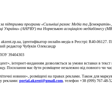
 за підтримки програми «Сильніші разом: Медіа та Демократія»,
ці України» (АНРВУ) та Норвезькою асоціацією медіабізнесу (MBL
akzent.zp.ua, ідентифікатор онлайн-медіа в Реєстрі: R40-06127. П
вний редактор Чубукін Олександр
РПОУ 39404303
цент», інтернет-виданням дозволяється за умови вставки в текс
цу. Посилання має бути розміщене незалежно від повного чи час
літичні новини», розміщені на правах реклами. Також для марк
ду реклами:
portal.akzent@gmail.com
, телефон +38 (099) 767-48-5