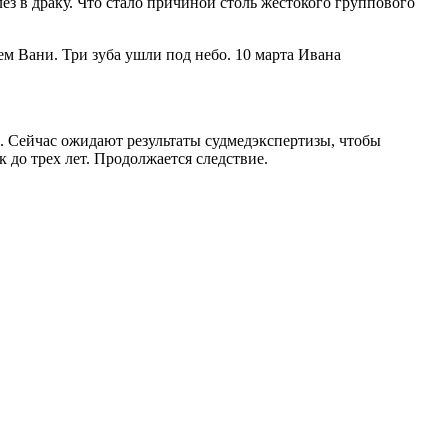
ез в драку. Что стало причиной столь жестокого группового
м Вани. Три зуба ушли под небо. 10 марта Ивана
 Сейчас ожидают результаты судмедэкспертизы, чтобы
 до трех лет. Продолжается следствие.