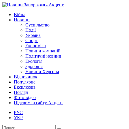
Війна
Новини
Суспільство
Події
Україна
Спорт
Економіка
Новини компаній
Політичні новини
Екологія
Здоров’я
Новини Херсона
Відпочинок
Популярне
Ексклюзив
Погляд
Фото-відео
Підтримка сайту Акцент
РУС
УКР