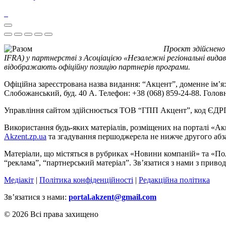
Проєкт здійснено
IFRA) у партнерстві з Асоціацією «Незалежні регіональні видав
відображають офіційну позицію партнерів програми.
Офіційна зареєстрована назва видання: “Акцент”, доменне ім’я: 
Слобожанський, буд. 40 А. Телефон: +38 (068) 859-24-88. Голо
Управління сайтом здійснюється ТОВ “ГПП Акцент”, код ЄД
Використання будь-яких матеріалів, розміщених на порталі «Ак
Akzent.zp.ua
та згадування першоджерела не нижче другого абза
Матеріали, що містяться в рубриках «Новини компаній» та «По
“реклама”, “партнерський матеріал”. Зв’язатися з нами з приво
Медіакіт
|
Політика конфіденційності
|
Редакційна політика
Зв’язатися з нами:
portal.akzent@gmail.com
© 2026 Всі права захищено