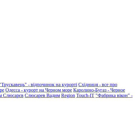
"Трускавець" - відпочинок на курорті
Східниця - все про
ре
Одесса - курорт на Черном море
Каролино-Бугаз - Черное
м Слюсарєв
Слюсарев Вадим
Region
Touch-IT
"Фабрика вікон" -