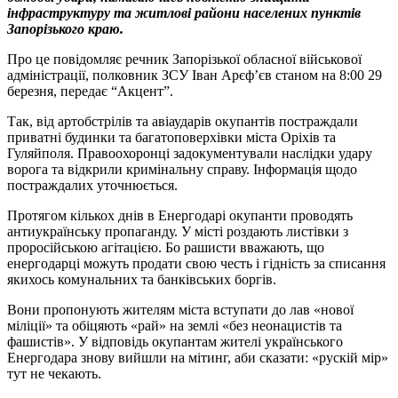
інфраструктуру та житлові райони населених пунктів
Запорізького краю.
Про це повідомляє речник Запорізької обласної військової
адміністрації, полковник ЗСУ Іван Арєф’єв станом на 8:00 29
березня, передає “Акцент”.
Так, від артобстрілів та авіаударів окупантів постраждали
приватні будинки та багатоповерхівки міста Оріхів та
Гуляйполя. Правоохоронці задокументували наслідки удару
ворога та відкрили кримінальну справу. Інформація щодо
постраждалих уточнюється.
Протягом кількох днів в Енергодарі окупанти проводять
антиукраїнську пропаганду. У місті роздають листівки з
проросійською агітацією. Бо рашисти вважають, що
енергодарці можуть продати свою честь і гідність за списання
якихось комунальних та банківських боргів.
Вони пропонують жителям міста вступати до лав «нової
міліції» та обіцяють «рай» на землі «без неонацистів та
фашистів». У відповідь окупантам жителі українського
Енергодара знову вийшли на мітинг, аби сказати: «рускій мір»
тут не чекають.