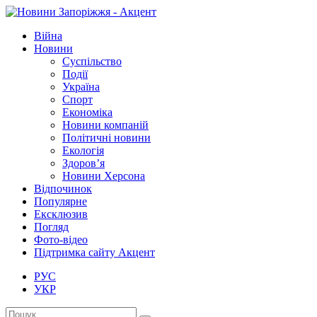
Війна
Новини
Суспільство
Події
Україна
Спорт
Економіка
Новини компаній
Політичні новини
Екологія
Здоров’я
Новини Херсона
Відпочинок
Популярне
Ексклюзив
Погляд
Фото-відео
Підтримка сайту Акцент
РУС
УКР