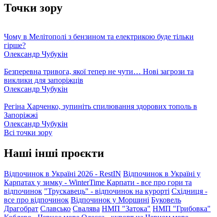
Точки зору
Чому в Мелітополі з бензином та електрикою буде тільки
гірше?
Олександр Чубукін
Безперевна тривога, якої тепер не чути… Нові загрози та
виклики для запоріжців
Олександр Чубукін
Регіна Харченко, зупиніть спилювання здорових тополь в
Запоріжжі
Олександр Чубукін
Всі точки зору
Наші інші проєкти
Відпочинок в Україні 2026 - RestIN
Відпочинок в Україні у
Карпатах у зимку - WinterTime
Карпати - все про гори та
відпочинок
"Трускавець" - відпочинок на курорті
Східниця -
все про відпочинок
Відпочинок у Моршині
Буковель
Драгобрат
Славсько
Свалява
НМП "Затока"
НМП "Грибовка"