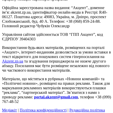
Офіційна зареєстрована назва видання: “Акцент”, доменне
ім’я: akzent.zp.ua, ідентифікатор онлайн-медіа в Реєстрі: R40-
06127. Поштова адреса: 49083, Україна, м. Дніпро, проспект
Слобожанський, буд. 40 А. Телефон: +38 (068) 859-24-88.
Головний редактор Чубукін Олександр
Управління сайтом здійснюється ТОВ “ГПП Акцент”, код
ЄДРПОУ 39404303
Використання будь-яких матеріалів, розміщених на порталі
«Акцент», інтернет-виданням дозволяється за умови вставки в
текст відкритого для пошукових систем гіперпосилання на
Akzent.zp.ua
та згадування першоджерела не нижче другого
абзацу. Посилання має бути розміщене незалежно від повного
чи часткового використання матеріалів.
Матеріали, що містяться в рубриках «Новини компаній» та
«Політичні новини», розміщені на правах реклами. Також для
маркування рекламних матеріалів використвуються плашки
“реклама”, “партнерський матеріал”. Зв’язатися з нами з
приводу реклами:
portal.akzent@gmail.com
, телефон +38 (099)
767-48-52
Медіакіт
|
Політика конфіденційності
|
Редакційна політика