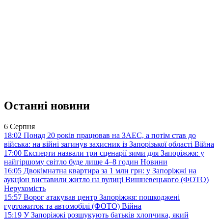
Останні новини
6 Серпня
18:02
Понад 20 років працював на ЗАЕС, а потім став до
війська: на війні загинув захисник із Запорізької області
Війна
17:00
Експерти назвали три сценарії зими для Запоріжжя: у
найгіршому світло буде лише 4–8 годин
Новини
16:05
Двокімнатна квартира за 1 млн грн: у Запоріжжі на
аукціон виставили житло на вулиці Вишневецького (ФОТО)
Нерухомість
15:57
Ворог атакував центр Запоріжжя: пошкоджені
гуртожиток та автомобілі (ФОТО)
Війна
15:19
У Запоріжжі розшукують батьків хлопчика, який