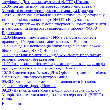
загубився у Дніпровському районі (ФОТО)
Новини
15:05
Три дні музики, ремесел і сучасного мистецтва: у
Запоріжжі вперше проведуть етносимпозіум
Культура
14:02
У Запоріжжі виставили на приватизацію недобудовану
їдальню: скільки вона коштує (ФОТО)
Нерухомість
13:27
Від тривог — до наметів, творчості й нових друзів: діти
із Запоріжжя та Енергодара відпочили у таборах (ФОТО)
Відпочинок
12:05
Місцева «гаряча лінія» ПФУ в Запорізькій області
працює до 19 серпня: що зміниться надалі
Новини
11:40
Понад 100 вогнеборців залучали до ліквідації пожеж
біля Запоріжжя (ФОТО)
Новини
11:15
Три атаки по автівках і удар КАБами: у Запорізькому
районі є поранені
Без категорії
11:02
Запоріжжя ініціює зміни до законодавства про розподіл
природного газу в житловому фонді
Новини
10:10
Знищення російської ДРГ в Оріхові потрапило на відео:
аналітик оцінив загрозу штурму
Війна
09:46
У Запоріжжі 660 мешканців залишилися без води:
адреси та місце підвозу
Новини
09:20
«Дитина спала в кімнаті, коли дрон вдарив у дах»: у
Запоріжжі після атаки постраждали четверо людей (ВІДЕО)
Війна
Всі новини