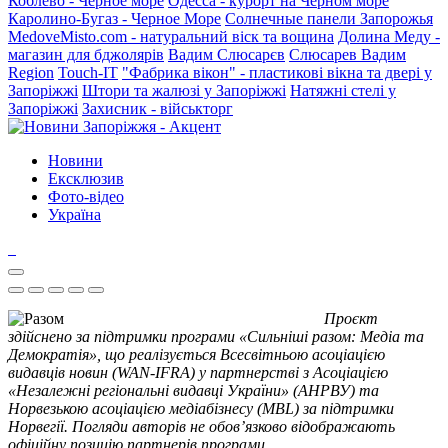
Коблево - Черное море
Одесса - курорт на Черном море
Каролино-Бугаз - Черное Море
Солнечные панели Запорожья
MedoveMisto.com - натуральний віск та вощина
Долина Меду -
магазин для бджолярів
Вадим Слюсарєв
Слюсарев Вадим
Region
Touch-IT
"Фабрика вікон" - пластикові вікна та двері у
Запоріжжі
Штори та жалюзі у Запоріжжі
Натяжні стелі у
Запоріжжі
Захисник - військторг
Новини
Ексклюзив
Фото-відео
Україна
Проєкт
здійснено за підтримки програми «Сильніші разом: Медіа та
Демократія», що реалізується Всесвітньою асоціацією
видавців новин (WAN-IFRA) у партнерстві з Асоціацією
«Незалежні регіональні видавці України» (АНРВУ) та
Норвезькою асоціацією медіабізнесу (MBL) за підтримки
Норвегії. Погляди авторів не обов’язково відображають
офіційну позицію партнерів програми.