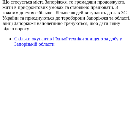
Що стосується міста Запоріжжя, то громадяни продовжують
жити в прифронтових умовах та стабільно працювати. З
кожним днем все більше і більше людей вступають до лав ЗС
України та приєднуються до тероборони Запоріжжя та області.
Бійці Запоріжжя наполегливо тренуються, щоб дати гідну
відсіч ворогу.
Скільки окупантів і їхньої техніки знищено за добу у
Запорізькій области