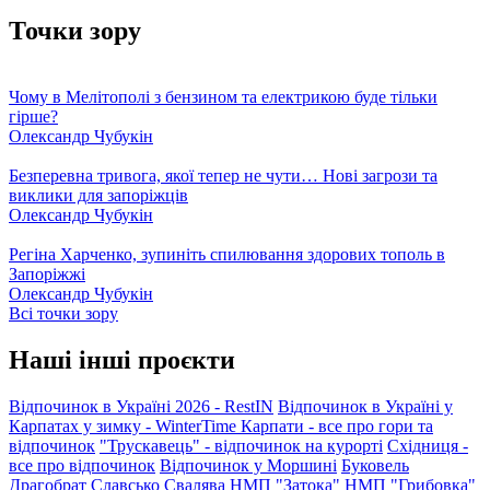
Точки зору
Чому в Мелітополі з бензином та електрикою буде тільки
гірше?
Олександр Чубукін
Безперевна тривога, якої тепер не чути… Нові загрози та
виклики для запоріжців
Олександр Чубукін
Регіна Харченко, зупиніть спилювання здорових тополь в
Запоріжжі
Олександр Чубукін
Всі точки зору
Наші інші проєкти
Відпочинок в Україні 2026 - RestIN
Відпочинок в Україні у
Карпатах у зимку - WinterTime
Карпати - все про гори та
відпочинок
"Трускавець" - відпочинок на курорті
Східниця -
все про відпочинок
Відпочинок у Моршині
Буковель
Драгобрат
Славсько
Свалява
НМП "Затока"
НМП "Грибовка"