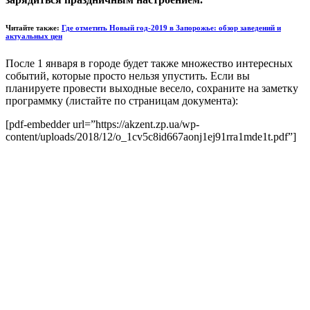
Читайте также:
Где отметить Новый год-2019 в Запорожье: обзор заведений и
актуальных цен
После 1 января в городе будет также множество интересных
событий, которые просто нельзя упустить. Если вы
планируете провести выходные весело, сохраните на заметку
программку (листайте по страницам документа):
[pdf-embedder url=”https://akzent.zp.ua/wp-
content/uploads/2018/12/o_1cv5c8id667aonj1ej91rra1mde1t.pdf”]