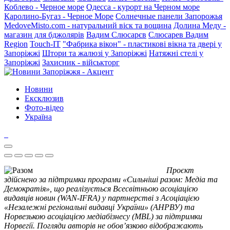
Коблево - Черное море
Одесса - курорт на Черном море
Каролино-Бугаз - Черное Море
Солнечные панели Запорожья
MedoveMisto.com - натуральний віск та вощина
Долина Меду -
магазин для бджолярів
Вадим Слюсарєв
Слюсарев Вадим
Region
Touch-IT
"Фабрика вікон" - пластикові вікна та двері у
Запоріжжі
Штори та жалюзі у Запоріжжі
Натяжні стелі у
Запоріжжі
Захисник - військторг
Новини
Ексклюзив
Фото-відео
Україна
Проєкт
здійснено за підтримки програми «Сильніші разом: Медіа та
Демократія», що реалізується Всесвітньою асоціацією
видавців новин (WAN-IFRA) у партнерстві з Асоціацією
«Незалежні регіональні видавці України» (АНРВУ) та
Норвезькою асоціацією медіабізнесу (MBL) за підтримки
Норвегії. Погляди авторів не обов’язково відображають