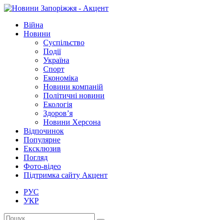
Війна
Новини
Суспільство
Події
Україна
Спорт
Економіка
Новини компаній
Політичні новини
Екологія
Здоров’я
Новини Херсона
Відпочинок
Популярне
Ексклюзив
Погляд
Фото-відео
Підтримка сайту Акцент
РУС
УКР