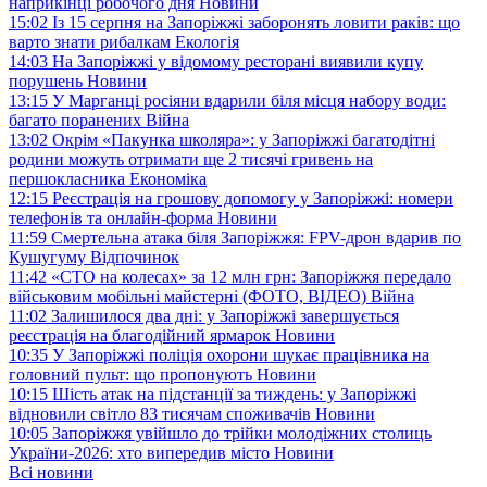
наприкінці робочого дня
Новини
15:02
Із 15 серпня на Запоріжжі заборонять ловити раків: що
варто знати рибалкам
Екологія
14:03
На Запоріжжі у відомому ресторані виявили купу
порушень
Новини
13:15
У Марганці росіяни вдарили біля місця набору води:
багато поранених
Війна
13:02
Окрім «Пакунка школяра»: у Запоріжжі багатодітні
родини можуть отримати ще 2 тисячі гривень на
першокласника
Економіка
12:15
Реєстрація на грошову допомогу у Запоріжжі: номери
телефонів та онлайн-форма
Новини
11:59
Смертельна атака біля Запоріжжя: FPV-дрон вдарив по
Кушугуму
Відпочинок
11:42
«СТО на колесах» за 12 млн грн: Запоріжжя передало
військовим мобільні майстерні (ФОТО, ВІДЕО)
Війна
11:02
Залишилося два дні: у Запоріжжі завершується
реєстрація на благодійний ярмарок
Новини
10:35
У Запоріжжі поліція охорони шукає працівника на
головний пульт: що пропонують
Новини
10:15
Шість атак на підстанції за тиждень: у Запоріжжі
відновили світло 83 тисячам споживачів
Новини
10:05
Запоріжжя увійшло до трійки молодіжних столиць
України-2026: хто випередив місто
Новини
Всі новини