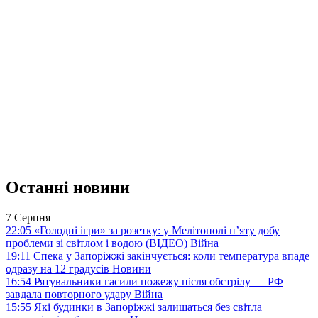
Останні новини
7 Серпня
22:05
«Голодні ігри» за розетку: у Мелітополі п’яту добу
проблеми зі світлом і водою (ВІДЕО)
Війна
19:11
Спека у Запоріжжі закінчується: коли температура впаде
одразу на 12 градусів
Новини
16:54
Рятувальники гасили пожежу після обстрілу — РФ
завдала повторного удару
Війна
15:55
Які будинки в Запоріжжі залишаться без світла