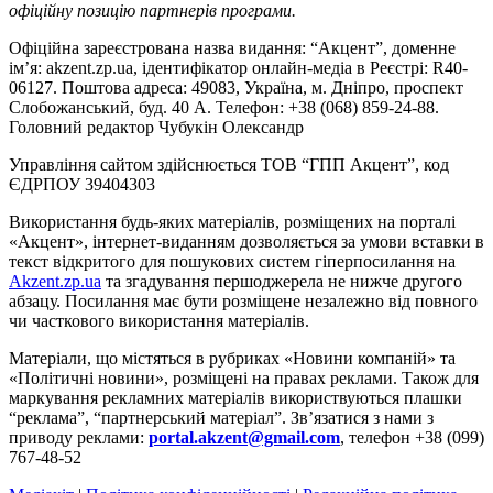
офіційну позицію партнерів програми.
Офіційна зареєстрована назва видання: “Акцент”, доменне
ім’я: akzent.zp.ua, ідентифікатор онлайн-медіа в Реєстрі: R40-
06127. Поштова адреса: 49083, Україна, м. Дніпро, проспект
Слобожанський, буд. 40 А. Телефон: +38 (068) 859-24-88.
Головний редактор Чубукін Олександр
Управління сайтом здійснюється ТОВ “ГПП Акцент”, код
ЄДРПОУ 39404303
Використання будь-яких матеріалів, розміщених на порталі
«Акцент», інтернет-виданням дозволяється за умови вставки в
текст відкритого для пошукових систем гіперпосилання на
Akzent.zp.ua
та згадування першоджерела не нижче другого
абзацу. Посилання має бути розміщене незалежно від повного
чи часткового використання матеріалів.
Матеріали, що містяться в рубриках «Новини компаній» та
«Політичні новини», розміщені на правах реклами. Також для
маркування рекламних матеріалів використвуються плашки
“реклама”, “партнерський матеріал”. Зв’язатися з нами з
приводу реклами:
portal.akzent@gmail.com
, телефон +38 (099)
767-48-52