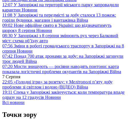
12:07
У Запоріжжі на території міського парку запровадили
карантин
Новини
11:08
У Запоріжжі та передмісті за добу сталося 13 пожеж:
горіли будинки, магазин і вантажівка
Війна
09:02
Нове офіційне свято в Україні: що відзначатимуть
щороку 8 серпня
Новини
08:30
У Запоріжжі з 8 серпня змінюють рух через Балковий
міст: схема об’їзду
авто
07:56
Зміни в роботі громадського траспорту в Запоріжжі на 8
серпня
Новини
07:42
Понад 700 атак дронами за добу: на Запоріжжі загинули
троє людей
Війна
07:20
Мости знищують — росіяни наводять понтони: карта
показала логістичні проблеми окупантів на Запоріжжі
Війна
7 Серпня
22:05
«Голодні ігри» за розетку: у Мелітополі п’яту добу
проблеми зі світлом і водою (ВІДЕО)
Війна
19:11
Спека у Запоріжжі закінчується: коли температура впаде
одразу на 12 градусів
Новини
Всі новини
Точки зору