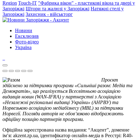
Region
Touch-IT
"Фабрика вікон" - пластикові вікна та двері у
Запоріжжі
Штори та жалюзі у Запоріжжі
Натяжні стелі у
Запоріжжі
Захисник - військторг
Новини
Ексклюзив
Фото-відео
Україна
Проєкт
здійснено за підтримки програми «Сильніші разом: Медіа та
Демократія», що реалізується Всесвітньою асоціацією
видавців новин (WAN-IFRA) у партнерстві з Асоціацією
«Незалежні регіональні видавці України» (АНРВУ) та
Норвезькою асоціацією медіабізнесу (MBL) за підтримки
Норвегії. Погляди авторів не обов’язково відображають
офіційну позицію партнерів програми.
Офіційна зареєстрована назва видання: “Акцент”, доменне
ім’я: akzent.zp.ua, ідентифікатор онлайн-медіа в Реєстрі: R40-