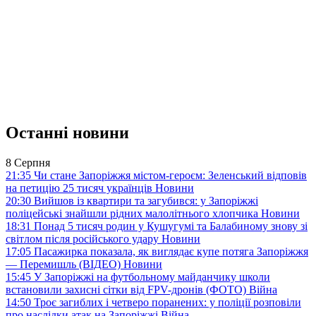
Останні новини
8 Серпня
21:35
Чи стане Запоріжжя містом-героєм: Зеленський відповів
на петицію 25 тисяч українців
Новини
20:30
Вийшов із квартири та загубився: у Запоріжжі
поліцейські знайшли рідних малолітнього хлопчика
Новини
18:31
Понад 5 тисяч родин у Кушугумі та Балабиному знову зі
світлом після російського удару
Новини
17:05
Пасажирка показала, як виглядає купе потяга Запоріжжя
— Перемишль (ВІДЕО)
Новини
15:45
У Запоріжжі на футбольному майданчику школи
встановили захисні сітки від FPV-дронів (ФОТО)
Війна
14:50
Троє загиблих і четверо поранених: у поліції розповіли
про наслідки атак на Запоріжжі
Війна