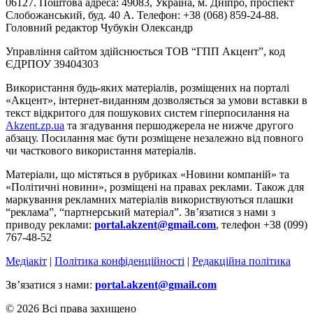
06127. Поштова адреса: 49083, Україна, м. Дніпро, проспект
Слобожанський, буд. 40 А. Телефон: +38 (068) 859-24-88.
Головний редактор Чубукін Олександр
Управління сайтом здійснюється ТОВ “ГПП Акцент”, код
ЄДРПОУ 39404303
Використання будь-яких матеріалів, розміщених на порталі
«Акцент», інтернет-виданням дозволяється за умови вставки в
текст відкритого для пошукових систем гіперпосилання на
Akzent.zp.ua
та згадування першоджерела не нижче другого
абзацу. Посилання має бути розміщене незалежно від повного
чи часткового використання матеріалів.
Матеріали, що містяться в рубриках «Новини компаній» та
«Політичні новини», розміщені на правах реклами. Також для
маркування рекламних матеріалів використвуються плашки
“реклама”, “партнерський матеріал”. Зв’язатися з нами з
приводу реклами:
portal.akzent@gmail.com
, телефон +38 (099)
767-48-52
Медіакіт
|
Політика конфіденційності
|
Редакційна політика
Зв’язатися з нами:
portal.akzent@gmail.com
© 2026 Всі права захищено