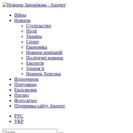
Війна
Новини
Суспільство
Події
Україна
Спорт
Економіка
Новини компаній
Політичні новини
Екологія
Здоров’я
Новини Херсона
Відпочинок
Популярне
Ексклюзив
Погляд
Фото-відео
Підтримка сайту Акцент
РУС
УКР