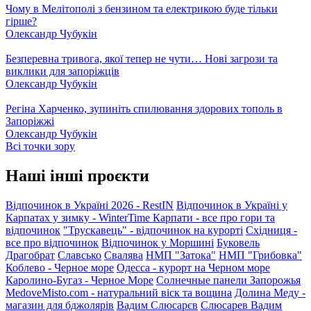
Чому в Мелітополі з бензином та електрикою буде тільки
гірше?
Олександр Чубукін
Безперевна тривога, якої тепер не чути… Нові загрози та
виклики для запоріжців
Олександр Чубукін
Регіна Харченко, зупиніть спилювання здорових тополь в
Запоріжжі
Олександр Чубукін
Всі точки зору
Наші інші проєкти
Відпочинок в Україні 2026 - RestIN
Відпочинок в Україні у
Карпатах у зимку - WinterTime
Карпати - все про гори та
відпочинок
"Трускавець" - відпочинок на курорті
Східниця -
все про відпочинок
Відпочинок у Моршині
Буковель
Драгобрат
Славсько
Свалява
НМП "Затока"
НМП "Грибовка"
Коблево - Черное море
Одесса - курорт на Черном море
Каролино-Бугаз - Черное Море
Солнечные панели Запорожья
MedoveMisto.com - натуральний віск та вощина
Долина Меду -
магазин для бджолярів
Вадим Слюсарєв
Слюсарев Вадим