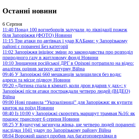
Останні новини
6 Серпня
11:40
Понад 100 вогнеборців залучали до ліквідації пожеж
біля Запоріжжя (ФОТО)
Новини
11:15
Три атаки по автівках і удар КАБами: у Запорізькому
районі є поранені
Без категорії
11:02
Запоріжжя ініціює зміни до законодавства про розподіл
природного газу в житловому фонді
Новини
10:10
Знищення російської ДРГ в Оріхові потрапило на відео:
аналітик оцінив загрозу штурму
Війна
09:46
У Запоріжжі 660 мешканців залишилися без води:
адреси та місце підвозу
Новини
09:20
«Дитина спала в кімнаті, коли дрон вдарив у дах»: у
Запоріжжі після атаки постраждали четверо людей (ВІДЕО)
Війна
09:00
Нові правила “Укрзалізниці” для Запоріжжя: як купити
квиток на поїзд
Новини
08:40
Із 10:00 у Запоріжжі скоротять маршрут трамвая №16: як
працює транспорт 6 серпня
Новини
08:25
У Кушугумі загинула жінка, ще четверо людей поранені:
наслідки 1041 удару по Запорізькому району
Війна
08:04
Ворожий шахед пробив дах багатоповерхівки в