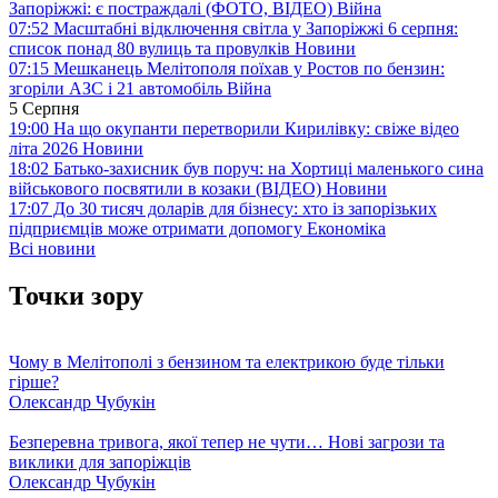
Запоріжжі: є постраждалі (ФОТО, ВІДЕО)
Війна
07:52
Масштабні відключення світла у Запоріжжі 6 серпня:
список понад 80 вулиць та провулків
Новини
07:15
Мешканець Мелітополя поїхав у Ростов по бензин:
згоріли АЗС і 21 автомобіль
Війна
5 Серпня
19:00
На що окупанти перетворили Кирилівку: свіже відео
літа 2026
Новини
18:02
Батько-захисник був поруч: на Хортиці маленького сина
військового посвятили в козаки (ВІДЕО)
Новини
17:07
До 30 тисяч доларів для бізнесу: хто із запорізьких
підприємців може отримати допомогу
Економіка
Всі новини
Точки зору
Чому в Мелітополі з бензином та електрикою буде тільки
гірше?
Олександр Чубукін
Безперевна тривога, якої тепер не чути… Нові загрози та
виклики для запоріжців
Олександр Чубукін