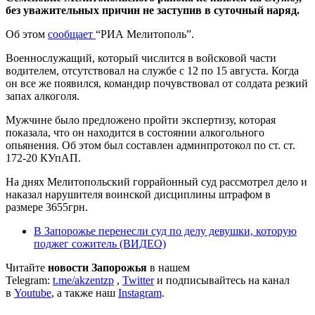
без уважительных причин не заступив в суточный наряд.
Об этом
сообщает
“РИА Мелитополь”.
Военнослужащий, который числится в войсковой части
водителем, отсутствовал на службе с 12 по 15 августа. Когда
он все же появился, командир почувствовал от солдата резкий
запах алкоголя.
Мужчине было предложено пройти экспертизу, которая
показала, что он находится в состоянии алкогольного
опьянения. Об этом был составлен админпротокол по ст. ст.
172-20 КУпАП.
На днях Мелитопольский горрайонный суд рассмотрел дело и
наказал нарушителя воинской дисциплины штрафом в
размере 3655грн.
В Запорожье перенесли суд по делу девушки, которую
поджег сожитель (ВИДЕО)
Читайте
новости Запорожья
в нашем
Telegram:
t.me/akzentzp
,
Twitter
и подписывайтесь на канал
в
Youtube
, а также наш
Instagram
.