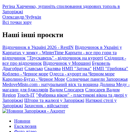
Регіна Харченко, зупиніть спилювання здорових тополь в
Запоріжжі
Олександр Чубукін
Всі точки зору
Наші інші проєкти
Відпочинок в Україні 2026 - RestIN
Відпочинок в Україні у
Карпатах у зимку - WinterTime
Карпати - все про гори та
відпочинок
"Трускавець" - відпочинок на курорті
Східниця -
все про відпочинок
Відпочинок у Моршині
Буковель
Драгобрат
Славсько
Свалява
НМП "Затока"
НМП "Грибовка"
Коблево - Черное море
Одесса - курорт на Черном море
Каролино-Бугаз - Черное Море
Солнечные панели Запорожья
MedoveMisto.com - натуральний віск та вощина
Долина Меду -
магазин для бджолярів
Вадим Слюсарєв
Слюсарев Вадим
Region
Touch-IT
"Фабрика вікон" - пластикові вікна та двері у
Запоріжжі
Штори та жалюзі у Запоріжжі
Натяжні стелі у
Запоріжжі
Захисник - військторг
Новини
Ексклюзив
Фото-відео