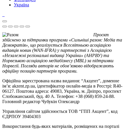
Україна
Проєкт
здійснено за підтримки програми «Сильніші разом: Медіа та
Демократія», що реалізується Всесвітньою асоціацією
видавців новин (WAN-IFRA) у партнерстві з Асоціацією
«Незалежні регіональні видавці України» (АНРВУ) та
Норвезькою асоціацією медіабізнесу (MBL) за підтримки
Норвегії. Погляди авторів не обов’язково відображають
офіційну позицію партнерів програми.
Офіційна зареєстрована назва видання: “Акцент”, доменне
ім’я: akzent.zp.ua, ідентифікатор онлайн-медіа в Реєстрі: R40-
06127. Поштова адреса: 49083, Україна, м. Дніпро, проспект
Слобожанський, буд. 40 А. Телефон: +38 (068) 859-24-88.
Головний редактор Чубукін Олександр
Управління сайтом здійснюється ТОВ “ГПП Акцент”, код
ЄДРПОУ 39404303
Використання будь-яких матеріалів, розміщених на порталі