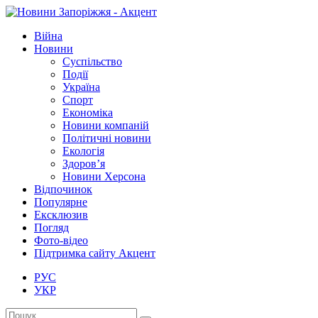
Війна
Новини
Суспільство
Події
Україна
Спорт
Економіка
Новини компаній
Політичні новини
Екологія
Здоров’я
Новини Херсона
Відпочинок
Популярне
Ексклюзив
Погляд
Фото-відео
Підтримка сайту Акцент
РУС
УКР