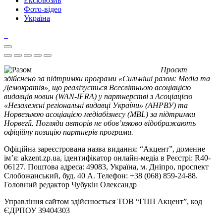
Ексклюзив
Фото-відео
Україна
Проєкт
здійснено за підтримки програми «Сильніші разом: Медіа та
Демократія», що реалізується Всесвітньою асоціацією
видавців новин (WAN-IFRA) у партнерстві з Асоціацією
«Незалежні регіональні видавці України» (АНРВУ) та
Норвезькою асоціацією медіабізнесу (MBL) за підтримки
Норвегії. Погляди авторів не обов’язково відображають
офіційну позицію партнерів програми.
Офіційна зареєстрована назва видання: “Акцент”, доменне
ім’я: akzent.zp.ua, ідентифікатор онлайн-медіа в Реєстрі: R40-
06127. Поштова адреса: 49083, Україна, м. Дніпро, проспект
Слобожанський, буд. 40 А. Телефон: +38 (068) 859-24-88.
Головний редактор Чубукін Олександр
Управління сайтом здійснюється ТОВ “ГПП Акцент”, код
ЄДРПОУ 39404303