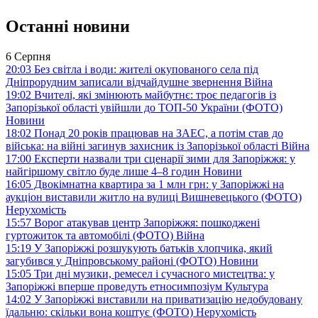
Останні новини
6 Серпня
20:03
Без світла і води: жителі окупованого села під
Дніпрорудним записали відчайдушне звернення
Війна
19:02
Вчителі, які змінюють майбутнє: троє педагогів із
Запорізької області увійшли до ТОП-50 України (ФОТО)
Новини
18:02
Понад 20 років працював на ЗАЕС, а потім став до
війська: на війні загинув захисник із Запорізької області
Війна
17:00
Експерти назвали три сценарії зими для Запоріжжя: у
найгіршому світло буде лише 4–8 годин
Новини
16:05
Двокімнатна квартира за 1 млн грн: у Запоріжжі на
аукціон виставили житло на вулиці Вишневецького (ФОТО)
Нерухомість
15:57
Ворог атакував центр Запоріжжя: пошкоджені
гуртожиток та автомобілі (ФОТО)
Війна
15:19
У Запоріжжі розшукують батьків хлопчика, який
загубився у Дніпровському районі (ФОТО)
Новини
15:05
Три дні музики, ремесел і сучасного мистецтва: у
Запоріжжі вперше проведуть етносимпозіум
Культура
14:02
У Запоріжжі виставили на приватизацію недобудовану
їдальню: скільки вона коштує (ФОТО)
Нерухомість