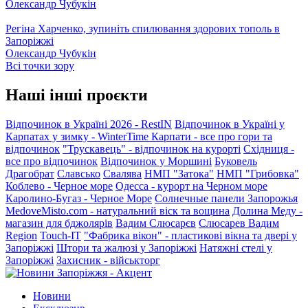
Олександр Чубукін
Регіна Харченко, зупиніть спилювання здорових тополь в
Запоріжжі
Олександр Чубукін
Всі точки зору
Наші інші проєкти
Відпочинок в Україні 2026 - RestIN
Відпочинок в Україні у
Карпатах у зимку - WinterTime
Карпати - все про гори та
відпочинок
"Трускавець" - відпочинок на курорті
Східниця -
все про відпочинок
Відпочинок у Моршині
Буковель
Драгобрат
Славсько
Свалява
НМП "Затока"
НМП "Грибовка"
Коблево - Черное море
Одесса - курорт на Черном море
Каролино-Бугаз - Черное Море
Солнечные панели Запорожья
MedoveMisto.com - натуральний віск та вощина
Долина Меду -
магазин для бджолярів
Вадим Слюсарєв
Слюсарев Вадим
Region
Touch-IT
"Фабрика вікон" - пластикові вікна та двері у
Запоріжжі
Штори та жалюзі у Запоріжжі
Натяжні стелі у
Запоріжжі
Захисник - військторг
Новини