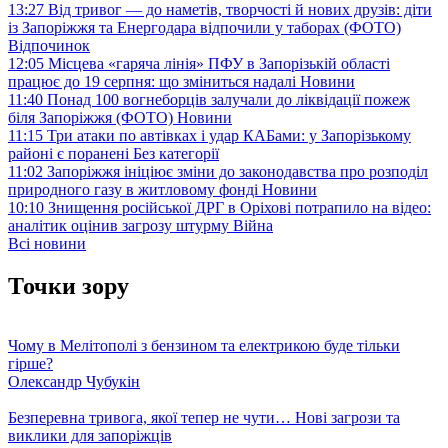
13:27
Від тривог — до наметів, творчості й нових друзів: діти
із Запоріжжя та Енергодара відпочили у таборах (ФОТО)
Відпочинок
12:05
Місцева «гаряча лінія» ПФУ в Запорізькій області
працює до 19 серпня: що зміниться надалі
Новини
11:40
Понад 100 вогнеборців залучали до ліквідації пожеж
біля Запоріжжя (ФОТО)
Новини
11:15
Три атаки по автівках і удар КАБами: у Запорізькому
районі є поранені
Без категорії
11:02
Запоріжжя ініціює зміни до законодавства про розподіл
природного газу в житловому фонді
Новини
10:10
Знищення російської ДРГ в Оріхові потрапило на відео:
аналітик оцінив загрозу штурму
Війна
Всі новини
Точки зору
Чому в Мелітополі з бензином та електрикою буде тільки
гірше?
Олександр Чубукін
Безперевна тривога, якої тепер не чути… Нові загрози та
виклики для запоріжців