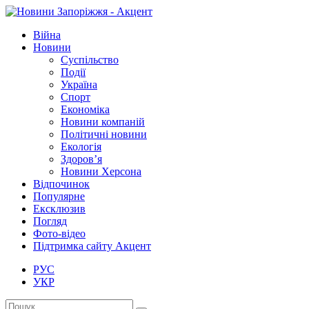
Війна
Новини
Суспільство
Події
Україна
Спорт
Економіка
Новини компаній
Політичні новини
Екологія
Здоров’я
Новини Херсона
Відпочинок
Популярне
Ексклюзив
Погляд
Фото-відео
Підтримка сайту Акцент
РУС
УКР