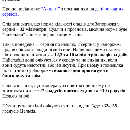
Про це повідомляє
“Акцент”
з посиланням на
дані погодних
сервісів.
Слід зазначити, що норма кількості опадів для Запоріжжя у
серпні –
32 міліметри.
Судячи з прогнозів, місячна норма буде
“виконана” лише за перші 5 днів місяця.
Так, з понеділка, 1 серпня по неділю, 7 серпня, у Запоріжжі
щодня обіцяють опади різної сили. Найвологішими стануть
вівторок на та п’ятниця
– 12,3 та 10 міліметрів опадів за добу.
Найслабші дощі очікуються у середу та на вихідних, коли
вони будуть неістотні, або й відсутні. При цьому з понеділка
по п’ятницю у Запоріжжі
кожного дня прогнозують
блискавку та грім.
Слід зазначити, що температура повітря при цьому не
знизиться нижче
+27 градусів протягом дня та +19 градусів
Цельсія вночі.
П’ятниця та вихідні очікуються теплі, вдень буде
+32-+35
градусів Цельсія.