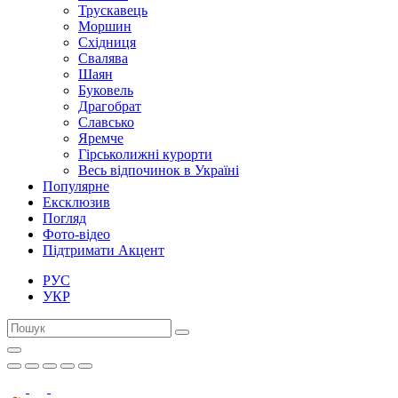
Трускавець
Моршин
Східниця
Свалява
Шаян
Буковель
Драгобрат
Славсько
Яремче
Гірськолижні курорти
Весь відпочинок в Україні
Популярне
Ексклюзив
Погляд
Фото-відео
Підтримати Акцент
РУС
УКР