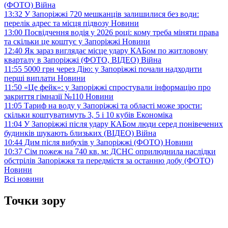
(ФОТО)
Війна
13:32
У Запоріжжі 720 мешканців залишилися без води:
перелік адрес та місця підвозу
Новини
13:00
Посвідчення водія у 2026 році: кому треба міняти права
та скільки це коштує у Запоріжжі
Новини
12:40
Як зараз виглядає місце удару КАБом по житловому
кварталу в Запоріжжі (ФОТО, ВІДЕО)
Війна
11:55
5000 грн через Дію: у Запоріжжі почали надходити
перші виплати
Новини
11:50
«Це фейк»: у Запоріжжі спростували інформацію про
закриття гімназії №110
Новини
11:05
Тариф на воду у Запоріжжі та області може зрости:
скільки коштуватимуть 3, 5 і 10 кубів
Економіка
11:04
У Запоріжжі після удару КАБом люди серед понівечених
будинків шукають близьких (ВІДЕО)
Війна
10:44
Дим після вибухів у Запоріжжі (ФОТО)
Новини
10:37
Сім пожеж на 740 кв. м: ДСНС оприлюднила наслідки
обстрілів Запоріжжя та передмістя за останню добу (ФОТО)
Новини
Всі новини
Точки зору