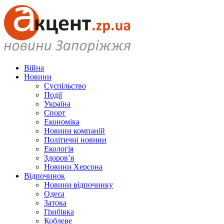
Війна
Новини
Суспільство
Події
Україна
Спорт
Економіка
Новини компаній
Політичні новини
Екологія
Здоров’я
Новини Херсона
Відпочинок
Новини відпочинку
Одеса
Затока
Грибівка
Коблеве