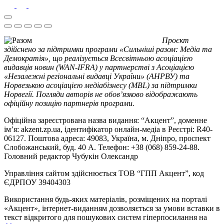
Проєкт
здійснено за підтримки програми «Сильніші разом: Медіа та
Демократія», що реалізується Всесвітньою асоціацією
видавців новин (WAN-IFRA) у партнерстві з Асоціацією
«Незалежні регіональні видавці України» (АНРВУ) та
Норвезькою асоціацією медіабізнесу (MBL) за підтримки
Норвегії. Погляди авторів не обов’язково відображають
офіційну позицію партнерів програми.
Офіційна зареєстрована назва видання: “Акцент”, доменне
ім’я: akzent.zp.ua, ідентифікатор онлайн-медіа в Реєстрі: R40-
06127. Поштова адреса: 49083, Україна, м. Дніпро, проспект
Слобожанський, буд. 40 А. Телефон: +38 (068) 859-24-88.
Головний редактор Чубукін Олександр
Управління сайтом здійснюється ТОВ “ГПП Акцент”, код
ЄДРПОУ 39404303
Використання будь-яких матеріалів, розміщених на порталі
«Акцент», інтернет-виданням дозволяється за умови вставки в
текст відкритого для пошукових систем гіперпосилання на