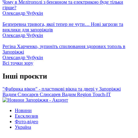
Чому в Мелітополі з бензином та електрикою буде тільки
гірше?
Олександр Чубукін
Безперевна тривога, якої тепер не чути… Нові загрози та
виклики для запоріжців
Олександр Чубукін
Регіна Харченко, зупиніть спилювання здорових тополь в
Запоріжжі
Олександр Чубукін
Всі точки зору
Інші проєкти
"Фабрика вікон" - пластикові вікна та двері у Запоріжжі
Вадим Слюсарєв
Слюсарев Вадим
Region
Touch-IT
Новини
Ексклюзив
Фото-відео
Україна