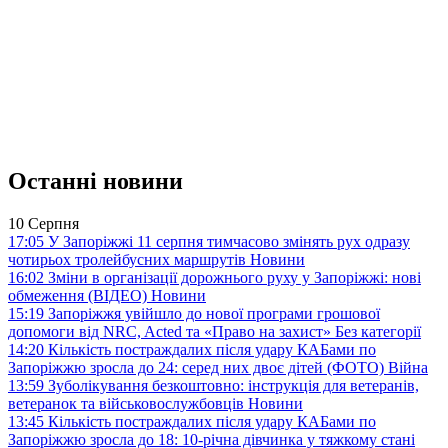
Останні новини
10 Серпня
17:05
У Запоріжжі 11 серпня тимчасово змінять рух одразу
чотирьох тролейбусних маршрутів
Новини
16:02
Зміни в організації дорожнього руху у Запоріжжі: нові
обмеження (ВІДЕО)
Новини
15:19
Запоріжжя увійшло до нової програми грошової
допомоги від NRC, Acted та «Право на захист»
Без категорії
14:20
Кількість постраждалих після удару КАБами по
Запоріжжю зросла до 24: серед них двоє дітей (ФОТО)
Війна
13:59
Зуболікування безкоштовно: інструкція для ветеранів,
ветеранок та військовослужбовців
Новини
13:45
Кількість постраждалих після удару КАБами по
Запоріжжю зросла до 18: 10-річна дівчинка у тяжкому стані