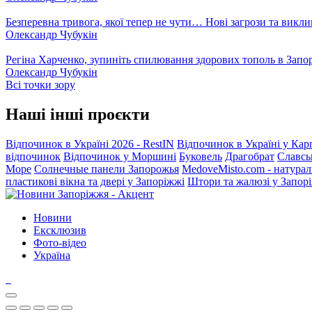
Безперевна тривога, якої тепер не чути… Нові загрози та викли
Олександр Чубукін
Регіна Харченко, зупиніть спилювання здорових тополь в Запо
Олександр Чубукін
Всі точки зору
Наші інші проєкти
Відпочинок в Україні 2026 - RestIN
Відпочинок в Україні у Кар
відпочинок
Відпочинок у Моршині
Буковель
Драгобрат
Славсь
Море
Солнечные панели Запорожья
MedoveMisto.com - натурал
пластикові вікна та двері у Запоріжжі
Штори та жалюзі у Запор
Новини
Ексклюзив
Фото-відео
Україна