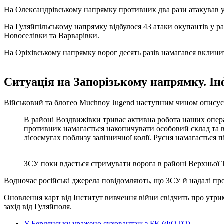
На Олександрівському напрямку противник два рази атакував у
На Гуляйпільському напрямку відбулося 43 атаки окупантів у р
Новоселівки та Варварівки.
На Оріхівському напрямку ворог десять разів намагався вклини
Ситуація на Запорізькому напрямку. Ін
Військовий та блогео Muchnoy Jugend наступним чином описує 
В районі Воздвижівки триває активна робота наших операт
противник намагається накопичувати особовий склад та в
лісосмугах поблизу залізничної колії. Русня намагається
ЗСУ поки вдається стримувати ворога в районі Верхньої 
Водночас російські джерела повідомляють, що ЗСУ й надалі про
Оновлення карт від Інститут вивчення війни свідчить про утри
захід від Гуляйполя.
У Бердянську уражено суховантаж з БК (ФОТО)