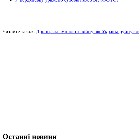
Читайте також:
Дрони, які змінюють війну: як Україна руйнує 
Останні новини