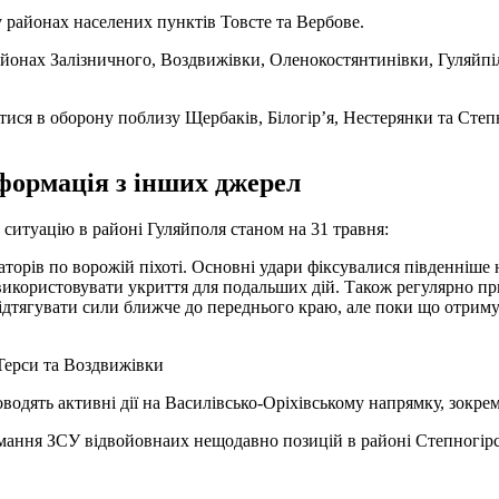
 районах населених пунктів Товсте та Вербове.
айонах Залізничного, Воздвижівки, Оленокостянтинівки, Гуляйпіл
тися в оборону поблизу Щербаків, Білогір’я, Нестерянки та Степ
формація з інших джерел
ситуацію в районі Гуляйполя станом на 31 травня:
орів по ворожій піхоті. Основні удари фіксувалися південніше н
икористовувати укриття для подальших дій. Також регулярно при
 підтягувати сили ближче до переднього краю, але поки що отриму
Терси та Воздвижівки
водять активні дії на Василівсько-Оріхівському напрямку, зокре
мання ЗСУ відвойовнаих нещодавно позицій в районі Степногірськ