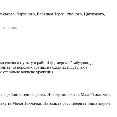
ьського, Чарівного, Верхньої Терси, Рибного, Цвіткового,
ногірська.
аселеного пункту в районі фермерської забудови, де
літає по ворожих групах на східних підступах у
є стабільне вогневе ураження.
ма в районі Степногірська, Новоданилівки та Малої Токмачки.
у та Малої Токмачки. Натомість росія зберігає ініціативу на