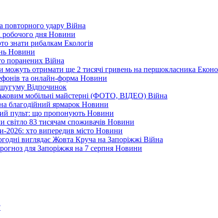
а повторного удару
Війна
і робочого дня
Новини
арто знати рибалкам
Екологія
ень
Новини
ато поранених
Війна
ни можуть отримати ще 2 тисячі гривень на першокласника
Еконо
лефонів та онлайн-форма
Новини
Кушугуму
Відпочинок
йськовим мобільні майстерні (ФОТО, ВІДЕО)
Війна
 на благодійний ярмарок
Новини
ний пульт: що пропонують
Новини
ли світло 83 тисячам споживачів
Новини
и-2026: хто випередив місто
Новини
ьогодні виглядає Жовта Круча на Запоріжжі
Війна
рогноз для Запоріжжя на 7 серпня
Новини
?