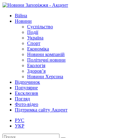
Війна
Новини
Суспільство
Події
Україна
Спорт
Економіка
Новини компаній
Політичні новини
Екологія
Здоров’я
Новини Херсона
Відпочинок
Популярне
Ексклюзив
Погляд
Фото-відео
Підтримка сайту Акцент
РУС
УКР