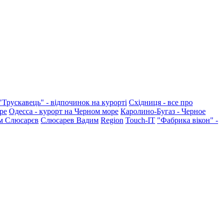
"Трускавець" - відпочинок на курорті
Східниця - все про
ре
Одесса - курорт на Черном море
Каролино-Бугаз - Черное
м Слюсарєв
Слюсарев Вадим
Region
Touch-IT
"Фабрика вікон" -