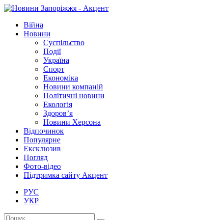
Війна
Новини
Суспільство
Події
Україна
Спорт
Економіка
Новини компаній
Політичні новини
Екологія
Здоров’я
Новини Херсона
Відпочинок
Популярне
Ексклюзив
Погляд
Фото-відео
Підтримка сайту Акцент
РУС
УКР