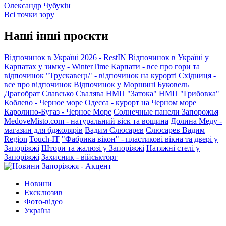
Олександр Чубукін
Всі точки зору
Наші інші проєкти
Відпочинок в Україні 2026 - RestIN
Відпочинок в Україні у
Карпатах у зимку - WinterTime
Карпати - все про гори та
відпочинок
"Трускавець" - відпочинок на курорті
Східниця -
все про відпочинок
Відпочинок у Моршині
Буковель
Драгобрат
Славсько
Свалява
НМП "Затока"
НМП "Грибовка"
Коблево - Черное море
Одесса - курорт на Черном море
Каролино-Бугаз - Черное Море
Солнечные панели Запорожья
MedoveMisto.com - натуральний віск та вощина
Долина Меду -
магазин для бджолярів
Вадим Слюсарєв
Слюсарев Вадим
Region
Touch-IT
"Фабрика вікон" - пластикові вікна та двері у
Запоріжжі
Штори та жалюзі у Запоріжжі
Натяжні стелі у
Запоріжжі
Захисник - військторг
Новини
Ексклюзив
Фото-відео
Україна