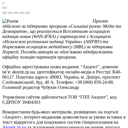
Проєкт
здійснено за підтримки програми «Сильніші разом: Медіа та
Демократія», що реалізується Всесвітньою асоціацією
видавців новин (WAN-IFRA) у партнерстві з Асоціацією
«Незалежні регіональні видавці України» (АНРВУ) та
Норвезькою асоціацією медіабізнесу (MBL) за підтримки
Норвегії. Погляди авторів не обов’язково відображають
офіційну позицію партнерів програми.
Офіційна зареєстрована назва видання: “Акцент”, доменне
ім’я: akzent.zp.ua, ідентифікатор онлайн-медіа в Реєстрі: R40-
06127. Поштова адреса: 49083, Україна, м. Дніпро, проспект
Слобожанський, буд. 40 А. Телефон: +38 (068) 859-24-88.
Головний редактор Чубукін Олександр
Управління сайтом здійснюється ТОВ “ГПП Акцент”, код
ЄДРПОУ 39404303
Використання будь-яких матеріалів, розміщених на порталі
«Акцент», інтернет-виданням дозволяється за умови вставки в
текст відкритого для пошукових систем гіперпосилання на
Akzent.zp.ua
та згадування першоджерела не нижче другого