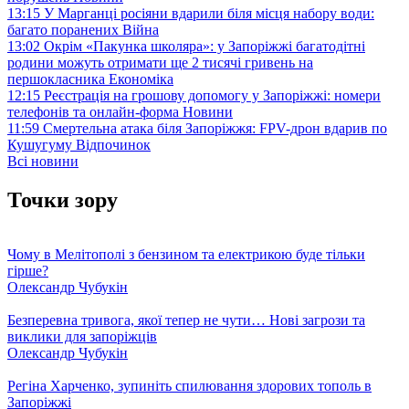
13:15
У Марганці росіяни вдарили біля місця набору води:
багато поранених
Війна
13:02
Окрім «Пакунка школяра»: у Запоріжжі багатодітні
родини можуть отримати ще 2 тисячі гривень на
першокласника
Економіка
12:15
Реєстрація на грошову допомогу у Запоріжжі: номери
телефонів та онлайн-форма
Новини
11:59
Смертельна атака біля Запоріжжя: FPV-дрон вдарив по
Кушугуму
Відпочинок
Всі новини
Точки зору
Чому в Мелітополі з бензином та електрикою буде тільки
гірше?
Олександр Чубукін
Безперевна тривога, якої тепер не чути… Нові загрози та
виклики для запоріжців
Олександр Чубукін
Регіна Харченко, зупиніть спилювання здорових тополь в
Запоріжжі