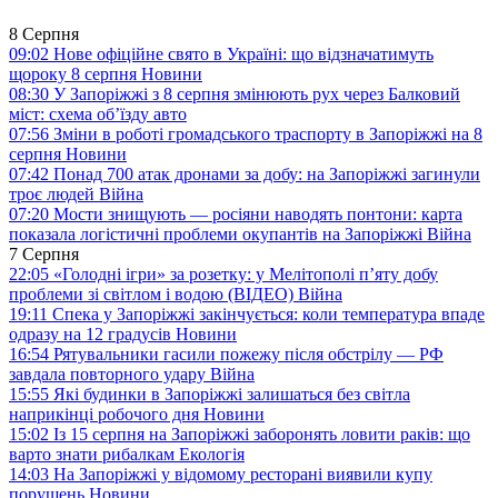
8 Серпня
09:02
Нове офіційне свято в Україні: що відзначатимуть
щороку 8 серпня
Новини
08:30
У Запоріжжі з 8 серпня змінюють рух через Балковий
міст: схема об’їзду
авто
07:56
Зміни в роботі громадського траспорту в Запоріжжі на 8
серпня
Новини
07:42
Понад 700 атак дронами за добу: на Запоріжжі загинули
троє людей
Війна
07:20
Мости знищують — росіяни наводять понтони: карта
показала логістичні проблеми окупантів на Запоріжжі
Війна
7 Серпня
22:05
«Голодні ігри» за розетку: у Мелітополі п’яту добу
проблеми зі світлом і водою (ВІДЕО)
Війна
19:11
Спека у Запоріжжі закінчується: коли температура впаде
одразу на 12 градусів
Новини
16:54
Рятувальники гасили пожежу після обстрілу — РФ
завдала повторного удару
Війна
15:55
Які будинки в Запоріжжі залишаться без світла
наприкінці робочого дня
Новини
15:02
Із 15 серпня на Запоріжжі заборонять ловити раків: що
варто знати рибалкам
Екологія
14:03
На Запоріжжі у відомому ресторані виявили купу
порушень
Новини