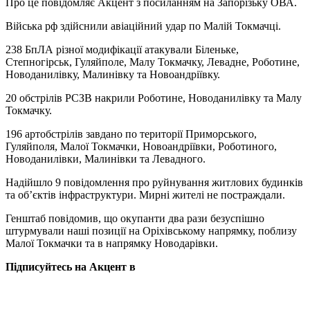
Про це повідомляє Акцент з посиланням на Запорізьку ОВА.
Війська рф здійснили авіаційний удар по Малій Токмачці.
238 БпЛА різної модифікації атакували Біленьке,
Степногірськ, Гуляйполе, Малу Токмачку, Левадне, Роботине,
Новоданилівку, Малинівку та Новоандріївку.
20 обстрілів РСЗВ накрили Роботине, Новоданилівку та Малу
Токмачку.
196 артобстрілів завдано по території Приморського,
Гуляйполя, Малої Токмачки, Новоандріївки, Роботиного,
Новоданилівки, Малинівки та Левадного.
Надійшло 9 повідомлення про руйнування житлових будинків
та об’єктів інфраструктури. Мирні жителі не постраждали.
Генштаб повідомив, що окупанти два рази безуспішно
штурмували наші позиції на Оріхівському напрямку, поблизу
Малої Токмачки та в напрямку Новодарівки.
Підписуйтесь на Акцент в