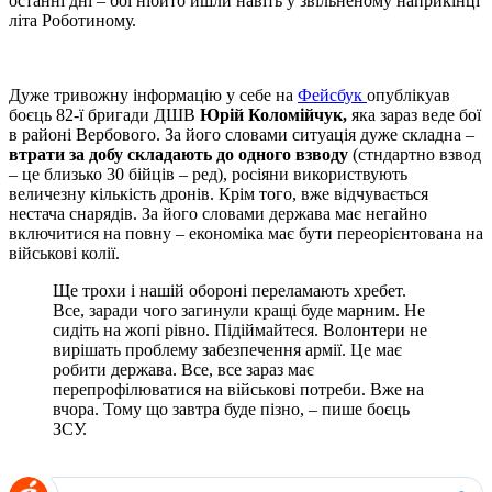
останні дні – бої нібито йшли навіть у звільненому наприкінці
літа Роботиному.
Дуже тривожну інформацію у себе на
Фейсбук
опублікуав
боєць 82-ї бригади ДШВ
Юрій Коломійчук,
яка зараз веде бої
в районі Вербового. За його словами ситуація дуже складна –
втрати за добу складають до одного взводу
(стндартно взвод
– це близько 30 бійців – ред), росіяни використвують
величезну кількість дронів. Крім того, вже відчувається
нестача снарядів. За його словами держава має негайно
включитися на повну – економіка має бути переорієнтована на
військові колії.
Ще трохи і нашій обороні переламають хребет.
Все, заради чого загинули кращі буде марним. Не
сидіть на жопі рівно. Підіймайтеся. Волонтери не
вирішать проблему забезпечення армії. Це має
робити держава. Все, все зараз має
перепрофілюватися на військові потреби. Вже на
вчора. Тому що завтра буде пізно, – пише боєць
ЗСУ.