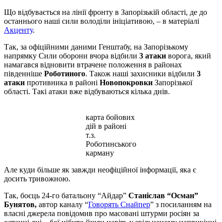
Що відбувається на лінії фронту в Запорізькій області, де до
останнього наші сили володіли ініціативою, – в матеріалі
Акценту
.
Так, за офіційними даними Генштабу, на Запорізькому
напрямку Сили оборони вчора відбили
3 атаки
ворога, який
намагався відновити втрачене положення в районах
південніше
Роботиного
. Також наші захисники відбили
3
атаки
противника в районі
Новопокровки
Запорізької
області. Такі атаки вже відбуваються кілька днів.
карта бойових
дій в районі
т.з.
Роботинського
карману
Але куди більше як завжди неофіційної інформації, яка є
досить тривожною.
Так, боєць 24-го батальону “Айдар”
Станіслав “Осман”
Бунятов,
автор каналу “
Говорять Снайпер
” з посиланням на
власні джерела повідомив про масовані штурми росіян за