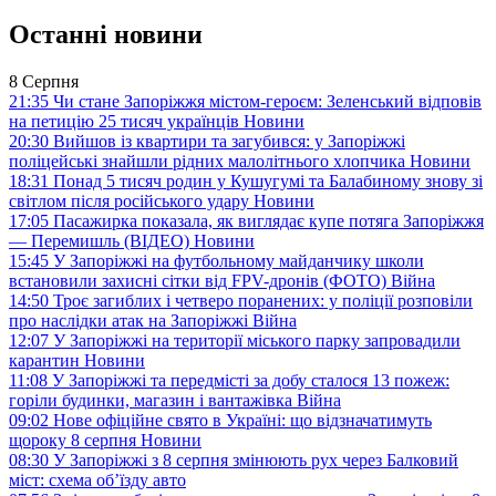
Останні новини
8 Серпня
21:35
Чи стане Запоріжжя містом-героєм: Зеленський відповів
на петицію 25 тисяч українців
Новини
20:30
Вийшов із квартири та загубився: у Запоріжжі
поліцейські знайшли рідних малолітнього хлопчика
Новини
18:31
Понад 5 тисяч родин у Кушугумі та Балабиному знову зі
світлом після російського удару
Новини
17:05
Пасажирка показала, як виглядає купе потяга Запоріжжя
— Перемишль (ВІДЕО)
Новини
15:45
У Запоріжжі на футбольному майданчику школи
встановили захисні сітки від FPV-дронів (ФОТО)
Війна
14:50
Троє загиблих і четверо поранених: у поліції розповіли
про наслідки атак на Запоріжжі
Війна
12:07
У Запоріжжі на території міського парку запровадили
карантин
Новини
11:08
У Запоріжжі та передмісті за добу сталося 13 пожеж:
горіли будинки, магазин і вантажівка
Війна
09:02
Нове офіційне свято в Україні: що відзначатимуть
щороку 8 серпня
Новини
08:30
У Запоріжжі з 8 серпня змінюють рух через Балковий
міст: схема об’їзду
авто