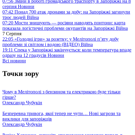
07:56
Зміни в роботі громадського траспорту в Запоріжжі на 8
серпня
Новини
07:42
Понад 700 атак дронами за добу: на Запоріжжі загинули
троє людей
Війна
07:20
Мости знищують — росіяни наводять понтони: карта
показала логістичні проблеми окупантів на Запоріжжі
Війна
7 Серпня
22:05
«Голодні ігри» за розетку: у Мелітополі п’яту добу
проблеми зі світлом і водою (ВІДЕО)
Війна
19:11
Спека у Запоріжжі закінчується: коли температура впаде
одразу на 12 градусів
Новини
Всі новини
Точки зору
Чому в Мелітополі з бензином та електрикою буде тільки
гірше?
Олександр Чубукін
Безперевна тривога, якої тепер не чути… Нові загрози та
виклики для запоріжців
Олександр Чубукін