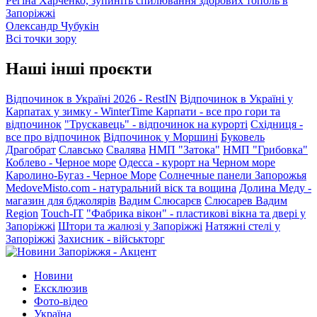
Регіна Харченко, зупиніть спилювання здорових тополь в
Запоріжжі
Олександр Чубукін
Всі точки зору
Наші інші проєкти
Відпочинок в Україні 2026 - RestIN
Відпочинок в Україні у
Карпатах у зимку - WinterTime
Карпати - все про гори та
відпочинок
"Трускавець" - відпочинок на курорті
Східниця -
все про відпочинок
Відпочинок у Моршині
Буковель
Драгобрат
Славсько
Свалява
НМП "Затока"
НМП "Грибовка"
Коблево - Черное море
Одесса - курорт на Черном море
Каролино-Бугаз - Черное Море
Солнечные панели Запорожья
MedoveMisto.com - натуральний віск та вощина
Долина Меду -
магазин для бджолярів
Вадим Слюсарєв
Слюсарев Вадим
Region
Touch-IT
"Фабрика вікон" - пластикові вікна та двері у
Запоріжжі
Штори та жалюзі у Запоріжжі
Натяжні стелі у
Запоріжжі
Захисник - військторг
Новини
Ексклюзив
Фото-відео
Україна