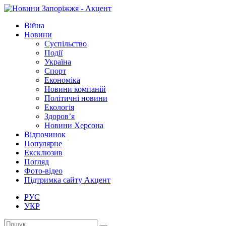
Війна
Новини
Суспільство
Події
Україна
Спорт
Економіка
Новини компаній
Політичні новини
Екологія
Здоров’я
Новини Херсона
Відпочинок
Популярне
Ексклюзив
Погляд
Фото-відео
Підтримка сайту Акцент
РУС
УКР