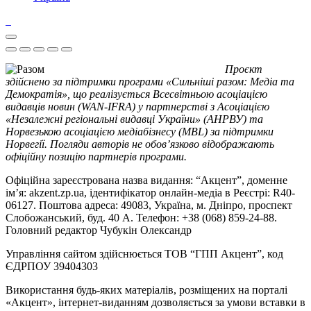
Проєкт
здійснено за підтримки програми «Сильніші разом: Медіа та
Демократія», що реалізується Всесвітньою асоціацією
видавців новин (WAN-IFRA) у партнерстві з Асоціацією
«Незалежні регіональні видавці України» (АНРВУ) та
Норвезькою асоціацією медіабізнесу (MBL) за підтримки
Норвегії. Погляди авторів не обов’язково відображають
офіційну позицію партнерів програми.
Офіційна зареєстрована назва видання: “Акцент”, доменне
ім’я: akzent.zp.ua, ідентифікатор онлайн-медіа в Реєстрі: R40-
06127. Поштова адреса: 49083, Україна, м. Дніпро, проспект
Слобожанський, буд. 40 А. Телефон: +38 (068) 859-24-88.
Головний редактор Чубукін Олександр
Управління сайтом здійснюється ТОВ “ГПП Акцент”, код
ЄДРПОУ 39404303
Використання будь-яких матеріалів, розміщених на порталі
«Акцент», інтернет-виданням дозволяється за умови вставки в