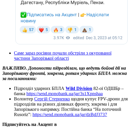
Саме зараз росіяни почали обстріли з окупованої
частини Запорізької області
ВАЖЛИВО. Допомогти підрозділам, що ведуть бойові дії на
Запорізькому фронті, зокрема, ротам ударних БПЛА можна
за посиланнями:
Підрозділ ударних БПЛА
Wild Division
82-ої ОДШБр –
банка
https://send.monobank.ua/jar/3s1Xpnshaa
Волонтер
Сергій Стерненко
щодня купує FPV-дрони для
підрозділів на різних ділянках фронту, зокрема і для
Запорізького напрямку. Постійна банка “На поточний
Rusoriz”:
https://send.monobank.ua/jar/dzBdJ3737
Підписуйтесь на Акцент в