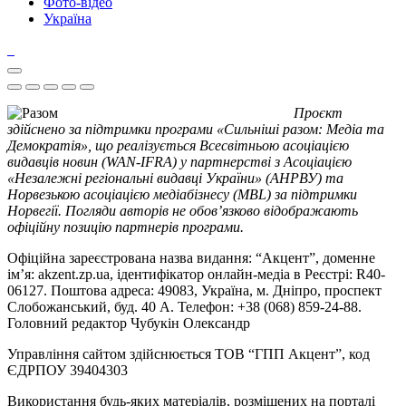
Фото-відео
Україна
Проєкт
здійснено за підтримки програми «Сильніші разом: Медіа та
Демократія», що реалізується Всесвітньою асоціацією
видавців новин (WAN-IFRA) у партнерстві з Асоціацією
«Незалежні регіональні видавці України» (АНРВУ) та
Норвезькою асоціацією медіабізнесу (MBL) за підтримки
Норвегії. Погляди авторів не обов’язково відображають
офіційну позицію партнерів програми.
Офіційна зареєстрована назва видання: “Акцент”, доменне
ім’я: akzent.zp.ua, ідентифікатор онлайн-медіа в Реєстрі: R40-
06127. Поштова адреса: 49083, Україна, м. Дніпро, проспект
Слобожанський, буд. 40 А. Телефон: +38 (068) 859-24-88.
Головний редактор Чубукін Олександр
Управління сайтом здійснюється ТОВ “ГПП Акцент”, код
ЄДРПОУ 39404303
Використання будь-яких матеріалів, розміщених на порталі