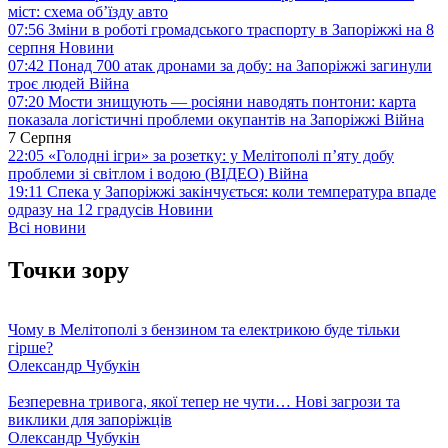
міст: схема об’їзду
авто
07:56
Зміни в роботі громадського траспорту в Запоріжжі на 8
серпня
Новини
07:42
Понад 700 атак дронами за добу: на Запоріжжі загинули
троє людей
Війна
07:20
Мости знищують — росіяни наводять понтони: карта
показала логістичні проблеми окупантів на Запоріжжі
Війна
7 Серпня
22:05
«Голодні ігри» за розетку: у Мелітополі п’яту добу
проблеми зі світлом і водою (ВІДЕО)
Війна
19:11
Спека у Запоріжжі закінчується: коли температура впаде
одразу на 12 градусів
Новини
Всі новини
Точки зору
Чому в Мелітополі з бензином та електрикою буде тільки
гірше?
Олександр Чубукін
Безперевна тривога, якої тепер не чути… Нові загрози та
виклики для запоріжців
Олександр Чубукін