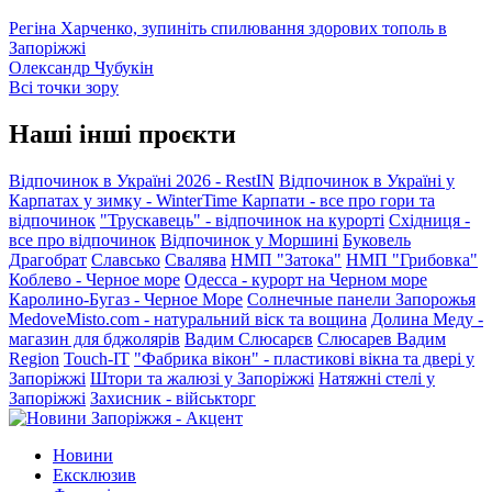
Регіна Харченко, зупиніть спилювання здорових тополь в
Запоріжжі
Олександр Чубукін
Всі точки зору
Наші інші проєкти
Відпочинок в Україні 2026 - RestIN
Відпочинок в Україні у
Карпатах у зимку - WinterTime
Карпати - все про гори та
відпочинок
"Трускавець" - відпочинок на курорті
Східниця -
все про відпочинок
Відпочинок у Моршині
Буковель
Драгобрат
Славсько
Свалява
НМП "Затока"
НМП "Грибовка"
Коблево - Черное море
Одесса - курорт на Черном море
Каролино-Бугаз - Черное Море
Солнечные панели Запорожья
MedoveMisto.com - натуральний віск та вощина
Долина Меду -
магазин для бджолярів
Вадим Слюсарєв
Слюсарев Вадим
Region
Touch-IT
"Фабрика вікон" - пластикові вікна та двері у
Запоріжжі
Штори та жалюзі у Запоріжжі
Натяжні стелі у
Запоріжжі
Захисник - військторг
Новини
Ексклюзив