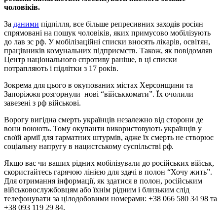
чоловіків.
За
даними
підпілля, все більше репресивних заходів росіян
спрямовані на пошук чоловіків, яких примусово мобілізують
до лав зс рф. У мобілізаційні списки вносять лікарів, освітян,
працівників комунальних підприємств. Також, як повідомляв
Центр національного спротиву раніше, в ці списки
потрапляють і підлітки з 17 років.
Зокрема для цього в окупованих містах Херсонщини та
Запоріжжя розгорнули нові “військкомати”. Їх очолили
завезені з рф військові.
Ворогу вигідна смерть українців незалежно від сторони де
вони воюють. Тому окупанти використовують українців у
своїй армії для гарматних штурмів, адже їх смерть не створює
соціальну напругу в нацистському суспільстві рф.
Якщо вас чи ваших рідних мобілізували до російських військ,
скористайтесь гарячою лінією для здачі в полон “Хочу жить”.
Для отримання інформації, як здатися в полон, російським
військовослужбовцям або їхнім рідним і близьким слід
телефонувати за цілодобовими номерами: +38 066 580 34 98 та
+38 093 119 29 84.