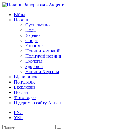
Війна
Новини
Суспільство
Події
Україна
Спорт
Економіка
Новини компаній
Політичні новини
Екологія
Здоров’я
Новини Херсона
Відпочинок
Популярне
Ексклюзив
Погляд
Фото-відео
Підтримка сайту Акцент
РУС
УКР