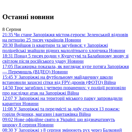
Останні новини
8 Серпня
21:35
Чи стане Запоріжжя містом-героєм: Зеленський відповів
на петицію 25 тисяч українців
Новини
20:30
Вийшов із квартири та загубився: у Запоріжжі
поліцейські знайшли рідних малолітнього хлопчика
Новини
18:31
Понад 5 тисяч родин у Кушугумі та Балабиному знову зі
світлом після російського удару
Новини
17:05
Пасажирка показала, як виглядає купе потяга Запоріжжя
— Перемишль (ВІДЕО)
Новини
15:45
У Запоріжжі на футбольному майданчику школи
встановили захисні сітки від FPV-дронів (ФОТО)
Війна
14:50
Троє загиблих і четверо поранених: у поліції розповіли
про наслідки атак на Запоріжжі
Війна
12:07
У Запоріжжі на території міського парку запровадили
карантин
Новини
11:08
У Запоріжжі та передмісті за добу сталося 13 пожеж:
горіли будинки, магазин і вантажівка
Війна
09:02
Нове офіційне свято в Україні: що відзначатимуть
щороку 8 серпня
Новини
08:30
У Запоріжжі з 8 серпня змінюють рух через Балковий