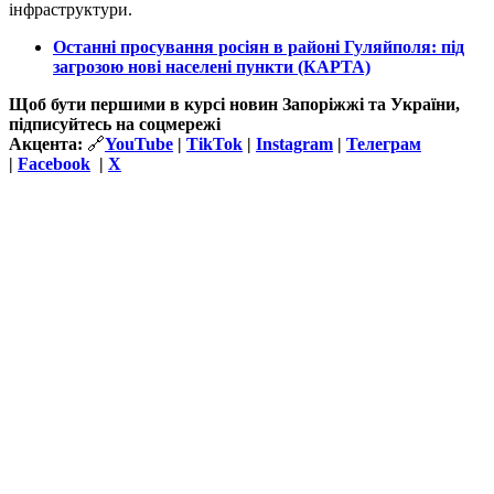
інфраструктури.
Останні просування росіян в районі Гуляйполя: під
загрозою нові населені пункти (КАРТА)
Щоб бути першими в курсі новин Запоріжжі та України,
підписуйтесь на соцмережі
Акцента:
🔗
YouTube
|
TikTok
|
Instagram
|
Телеграм
|
Facebook
|
Х