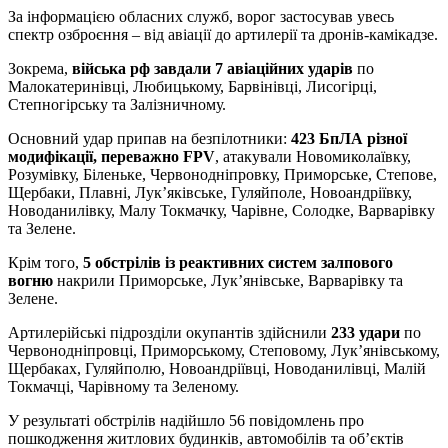
За інформацією обласних служб, ворог застосував увесь
спектр озброєння – від авіації до артилерії та дронів-камікадзе.
Зокрема,
війська рф завдали 7 авіаційних ударів
по
Малокатеринівці, Любицькому, Барвінівці, Лисогірці,
Степногірську та Залізничному.
Основний удар припав на безпілотники:
423 БпЛА різної
модифікації, переважно FPV
, атакували Новомиколаївку,
Розумівку, Біленьке, Червонодніпровку, Приморське, Степове,
Щербаки, Плавні, Лукʼяківське, Гуляйполе, Новоандріївку,
Новоданилівку, Малу Токмачку, Чарівне, Солодке, Варварівку
та Зелене.
Крім того,
5 обстрілів із реактивних систем залпового
вогню
накрили Приморське, Лукʼянівське, Варварівку та
Зелене.
Артилерійські підрозділи окупантів здійснили
233 удари
по
Червонодніпровці, Приморському, Степовому, Лукʼянівському,
Щербаках, Гуляйполю, Новоандріївці, Новоданилівці, Малій
Токмачці, Чарівному та Зеленому.
У результаті обстрілів надійшло 56 повідомлень про
пошкодження житлових будинків, автомобілів та об’єктів