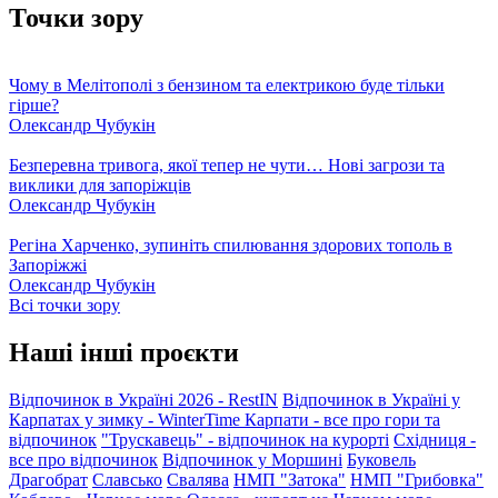
Точки зору
Чому в Мелітополі з бензином та електрикою буде тільки
гірше?
Олександр Чубукін
Безперевна тривога, якої тепер не чути… Нові загрози та
виклики для запоріжців
Олександр Чубукін
Регіна Харченко, зупиніть спилювання здорових тополь в
Запоріжжі
Олександр Чубукін
Всі точки зору
Наші інші проєкти
Відпочинок в Україні 2026 - RestIN
Відпочинок в Україні у
Карпатах у зимку - WinterTime
Карпати - все про гори та
відпочинок
"Трускавець" - відпочинок на курорті
Східниця -
все про відпочинок
Відпочинок у Моршині
Буковель
Драгобрат
Славсько
Свалява
НМП "Затока"
НМП "Грибовка"