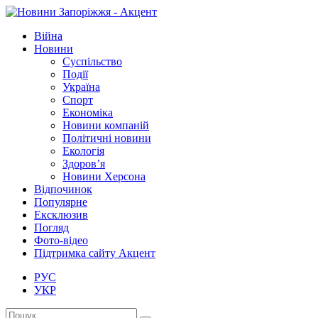
Війна
Новини
Суспільство
Події
Україна
Спорт
Економіка
Новини компаній
Політичні новини
Екологія
Здоров’я
Новини Херсона
Відпочинок
Популярне
Ексклюзив
Погляд
Фото-відео
Підтримка сайту Акцент
РУС
УКР