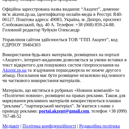
Офіційна зареєстрована назва видання: “Акцент”, доменне
ім’я: akzent.zp.ua, ідентифікатор онлайн-медіа в Реєстрі: R40-
06127. Поштова адреса: 49083, Україна, м. Дніпро, проспект
Слобожанський, буд. 40 А. Телефон: +38 (068) 859-24-88.
Головний редактор Чубукін Олександр
Управління сайтом здійснюється ТОВ “ГПП Акцент”, код
ЄДРПОУ 39404303
Використання будь-яких матеріалів, розміщених на порталі
«Акцент», інтернет-виданням дозволяється за умови вставки в
текст відкритого для пошукових систем гіперпосилання на
Akzent.zp.ua
та згадування першоджерела не нижче другого
абзацу. Посилання має бути розміщене незалежно від повного
чи часткового використання матеріалів.
Матеріали, що містяться в рубриках «Новини компаній» та
«Політичні новини», розміщені на правах реклами. Також для
маркування рекламних матеріалів використвуються плашки
“реклама”, “партнерський матеріал”. Зв’язатися з нами з
приводу реклами:
portal.akzent@gmail.com
, телефон +38 (099)
767-48-52
Медіакіт
|
Політика конфіденційності
|
Редакційна політика