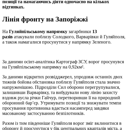
позиції та намагаючись діяти одночасно на кількох
відтинках.
Лінія фронту на Запоріжжі
На
Гуляйпільському напрямку
загарбники
13
разів
атакували поблизу Солодкого, Варварівки й Гуляйполя,
а також намагалися просунутися у напрямку Зеленого.
За даними осінт-аналітика Картограф ЗСУ, ворог просунувся
на Гуляйпільському напрямку на 0,92км².
За даними відкритих розвідджерел, упродовж останніх двох
тижнів бойова обстановка поблизу Гуляйполя стала значно
напруженішою. Підрозділи Сил оборони перегрупувалися,
залишивши Варварівку, та вибудували нову лінію захисту
вздовж русла річки Гайчур, перетворивши її на природний
оборонний бар’єр. Утримувати позиції та знижувати темпи
просування противника вдається насамперед завдяки
масованому застосуванню безпілотників.
Разом із тим південніше Гуляйполя ворог зміг вклинитися в
оборону й просунутися у бік центральних кварталів міста, а