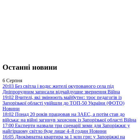
Останні новини
6 Серпня
20:03
Без світла і води: жителі окупованого села під
Дніпрорудним записали відчайдушне звернення
Війна
19:02
Вчителі, які змінюють майбутнє: троє педагогів із
Запорізької області увійшли до ТОП-50 України (ФОТО)
Новини
18:02
Понад 20 років працював на ЗАЕС, а потім став до
війська: на війні загинув захисник із Запорізької області
Війна
17:00
Експерти назвали три сценарії зими для Запоріжжя: у
найгіршому світло буде лише 4–8 годин
Новини
16:05
Двокімнатна квартира за 1 млн грн: у Запоріжжі на