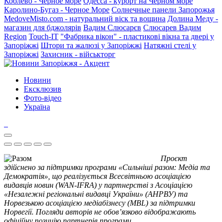
Коблево - Черное море
Одесса - курорт на Черном море
Каролино-Бугаз - Черное Море
Солнечные панели Запорожья
MedoveMisto.com - натуральний віск та вощина
Долина Меду -
магазин для бджолярів
Вадим Слюсарєв
Слюсарев Вадим
Region
Touch-IT
"Фабрика вікон" - пластикові вікна та двері у
Запоріжжі
Штори та жалюзі у Запоріжжі
Натяжні стелі у
Запоріжжі
Захисник - військторг
Новини
Ексклюзив
Фото-відео
Україна
Проєкт
здійснено за підтримки програми «Сильніші разом: Медіа та
Демократія», що реалізується Всесвітньою асоціацією
видавців новин (WAN-IFRA) у партнерстві з Асоціацією
«Незалежні регіональні видавці України» (АНРВУ) та
Норвезькою асоціацією медіабізнесу (MBL) за підтримки
Норвегії. Погляди авторів не обов’язково відображають
офіційну позицію партнерів програми.