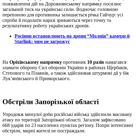
пожвавлення дій на Дорожнянському напрямку посилює
загальний тиск на українські сили. Водночас головною
перепоною для противника залишається річка Гайчур: усі
спроби її подолати наразі зриваються через точну та
результативну роботу українських дронів.
Росіяни встановлюють на дрони “Молнія” камери й
Starlink: чим це загрожує
На
Оріхівському напрямку
противник
10 разів
намагався
зламати оборону Сил оборони України в районах Щербаків,
Степового та Плавнів, а також здійснював штурмові дії у бік
Лук’янівського й Приморського.
Обстріли Запорізької області
Упродовж минулої доби російські війська здійснили масовану
атаку по території Запорізької області. Загалом зафіксовано
668 ударів по 23 населених пунктах регіону. Попри інтенсивні
обстріли, мирні жителі не постраждали.