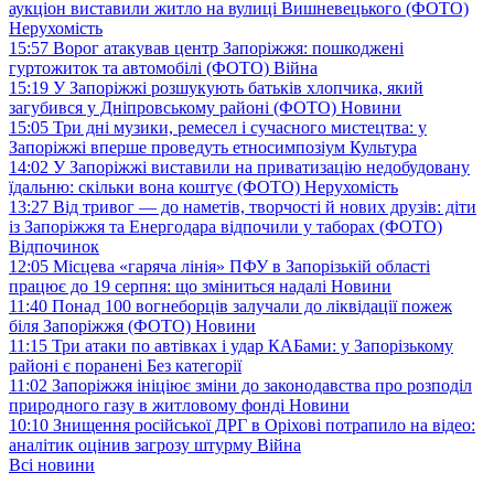
аукціон виставили житло на вулиці Вишневецького (ФОТО)
Нерухомість
15:57
Ворог атакував центр Запоріжжя: пошкоджені
гуртожиток та автомобілі (ФОТО)
Війна
15:19
У Запоріжжі розшукують батьків хлопчика, який
загубився у Дніпровському районі (ФОТО)
Новини
15:05
Три дні музики, ремесел і сучасного мистецтва: у
Запоріжжі вперше проведуть етносимпозіум
Культура
14:02
У Запоріжжі виставили на приватизацію недобудовану
їдальню: скільки вона коштує (ФОТО)
Нерухомість
13:27
Від тривог — до наметів, творчості й нових друзів: діти
із Запоріжжя та Енергодара відпочили у таборах (ФОТО)
Відпочинок
12:05
Місцева «гаряча лінія» ПФУ в Запорізькій області
працює до 19 серпня: що зміниться надалі
Новини
11:40
Понад 100 вогнеборців залучали до ліквідації пожеж
біля Запоріжжя (ФОТО)
Новини
11:15
Три атаки по автівках і удар КАБами: у Запорізькому
районі є поранені
Без категорії
11:02
Запоріжжя ініціює зміни до законодавства про розподіл
природного газу в житловому фонді
Новини
10:10
Знищення російської ДРГ в Оріхові потрапило на відео:
аналітик оцінив загрозу штурму
Війна
Всі новини