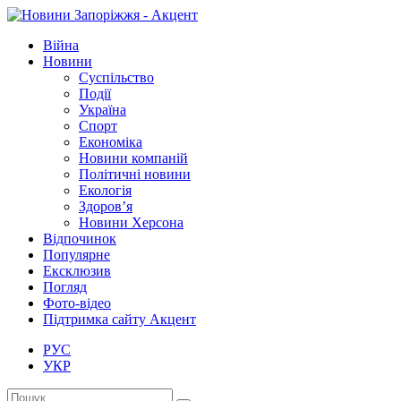
Війна
Новини
Суспільство
Події
Україна
Спорт
Економіка
Новини компаній
Політичні новини
Екологія
Здоров’я
Новини Херсона
Відпочинок
Популярне
Ексклюзив
Погляд
Фото-відео
Підтримка сайту Акцент
РУС
УКР