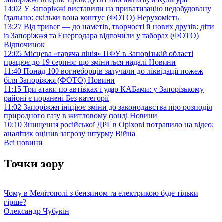
14:02
У Запоріжжі виставили на приватизацію недобудовану
їдальню: скільки вона коштує (ФОТО)
Нерухомість
13:27
Від тривог — до наметів, творчості й нових друзів: діти
із Запоріжжя та Енергодара відпочили у таборах (ФОТО)
Відпочинок
12:05
Місцева «гаряча лінія» ПФУ в Запорізькій області
працює до 19 серпня: що зміниться надалі
Новини
11:40
Понад 100 вогнеборців залучали до ліквідації пожеж
біля Запоріжжя (ФОТО)
Новини
11:15
Три атаки по автівках і удар КАБами: у Запорізькому
районі є поранені
Без категорії
11:02
Запоріжжя ініціює зміни до законодавства про розподіл
природного газу в житловому фонді
Новини
10:10
Знищення російської ДРГ в Оріхові потрапило на відео:
аналітик оцінив загрозу штурму
Війна
Всі новини
Точки зору
Чому в Мелітополі з бензином та електрикою буде тільки
гірше?
Олександр Чубукін