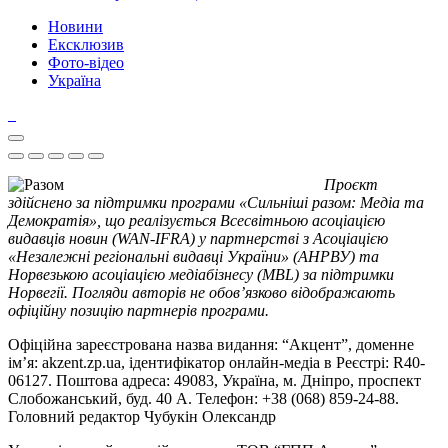
Новини
Ексклюзив
Фото-відео
Україна
Проєкт
здійснено за підтримки програми «Сильніші разом: Медіа та
Демократія», що реалізується Всесвітньою асоціацією
видавців новин (WAN-IFRA) у партнерстві з Асоціацією
«Незалежні регіональні видавці України» (АНРВУ) та
Норвезькою асоціацією медіабізнесу (MBL) за підтримки
Норвегії. Погляди авторів не обов’язково відображають
офіційну позицію партнерів програми.
Офіційна зареєстрована назва видання: “Акцент”, доменне
ім’я: akzent.zp.ua, ідентифікатор онлайн-медіа в Реєстрі: R40-
06127. Поштова адреса: 49083, Україна, м. Дніпро, проспект
Слобожанський, буд. 40 А. Телефон: +38 (068) 859-24-88.
Головний редактор Чубукін Олександр