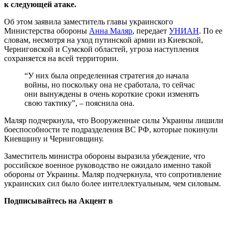
к следующей атаке.
Об этом заявила заместитель главы украинского
Министерства обороны
Анна Маляр
, передает
УНИАН
. По ее
словам, несмотря на уход путинской армии из Киевской,
Черниговской и Сумской областей, угроза наступления
сохраняется на всей территории.
“У них была определенная стратегия до начала
войны, но поскольку она не сработала, то сейчас
они вынуждены в очень короткие сроки изменять
свою тактику”, – пояснила она.
Маляр подчеркнула, что Вооруженные силы Украины лишили
боеспособности те подразделения ВС РФ, которые покинули
Киевщину и Черниговщину.
Заместитель министра обороны выразила убеждение, что
российское военное руководство не ожидало именно такой
обороны от Украины. Маляр подчеркнула, что сопротивление
украинских сил было более интеллектуальным, чем силовым.
Подписывайтесь на Акцент в