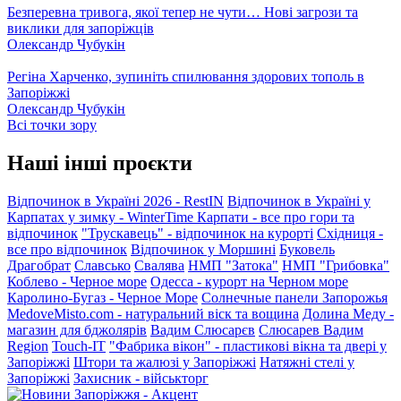
Безперевна тривога, якої тепер не чути… Нові загрози та
виклики для запоріжців
Олександр Чубукін
Регіна Харченко, зупиніть спилювання здорових тополь в
Запоріжжі
Олександр Чубукін
Всі точки зору
Наші інші проєкти
Відпочинок в Україні 2026 - RestIN
Відпочинок в Україні у
Карпатах у зимку - WinterTime
Карпати - все про гори та
відпочинок
"Трускавець" - відпочинок на курорті
Східниця -
все про відпочинок
Відпочинок у Моршині
Буковель
Драгобрат
Славсько
Свалява
НМП "Затока"
НМП "Грибовка"
Коблево - Черное море
Одесса - курорт на Черном море
Каролино-Бугаз - Черное Море
Солнечные панели Запорожья
MedoveMisto.com - натуральний віск та вощина
Долина Меду -
магазин для бджолярів
Вадим Слюсарєв
Слюсарев Вадим
Region
Touch-IT
"Фабрика вікон" - пластикові вікна та двері у
Запоріжжі
Штори та жалюзі у Запоріжжі
Натяжні стелі у
Запоріжжі
Захисник - військторг