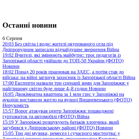
Останні новини
6 Серпня
20:03
Без світла і води: жителі окупованого села під
Дніпрорудним записали відчайдушне звернення
Війна
19:02
Вчителі, які змінюють майбутнє: троє педагогів із
Запорізької області увійшли до ТОП-50 України (ФОТО)
Новини
18:02
Понад 20 років працював на ЗАЕС, а потім став до
війська: на війні загинув захисник із Запорізької області
Війна
17:00
Експерти назвали три сценарії зими для Запоріжжя: у
найгіршому світло буде лише 4–8 годин
Новини
16:05
Двокімнатна квартира за 1 млн грн: у Запоріжжі на
аукціон виставили житло на вулиці Вишневецького (ФОТО)
Нерухомість
15:57
Ворог атакував центр Запоріжжя: пошкоджені
гуртожиток та автомобілі (ФОТО)
Війна
15:19
У Запоріжжі розшукують батьків хлопчика, який
загубився у Дніпровському районі (ФОТО)
Новини
15:05
Три дні музики, ремесел і сучасного мистецтва: у
Запоріжжі вперше проведуть етносимпозіум
Культура