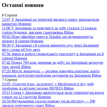
Останні новини
8 Серпня
12:07
У Запоріжжі на території міського парку запровадили
карантин
Новини
11:08
У Запоріжжі та передмісті за добу сталося 13 пожеж:
горіли будинки, магазин і вантажівка
Війна
09:02
Нове офіційне свято в Україні: що відзначатимуть
щороку 8 серпня
Новини
08:30
У Запоріжжі з 8 серпня змінюють рух через Балковий
міст: схема об’їзду
авто
07:56
Зміни в роботі громадського траспорту в Запоріжжі на 8
серпня
Новини
07:42
Понад 700 атак дронами за добу: на Запоріжжі загинули
троє людей
Війна
07:20
Мости знищують — росіяни наводять понтони: карта
показала логістичні проблеми окупантів на Запоріжжі
Війна
7 Серпня
22:05
«Голодні ігри» за розетку: у Мелітополі п’яту добу
проблеми зі світлом і водою (ВІДЕО)
Війна
19:11
Спека у Запоріжжі закінчується: коли температура впаде
одразу на 12 градусів
Новини
16:54
Рятувальники гасили пожежу після обстрілу — РФ
завдала повторного удару
Війна