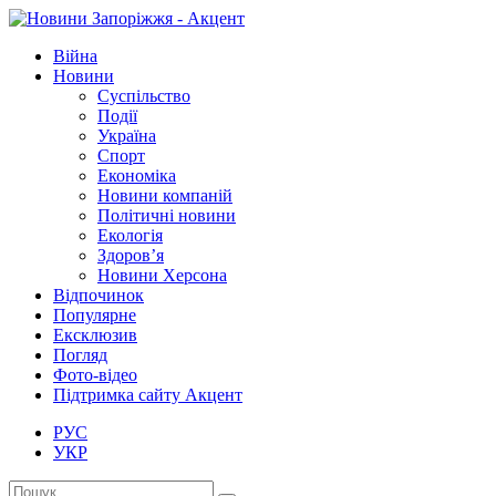
Війна
Новини
Суспільство
Події
Україна
Спорт
Економіка
Новини компаній
Політичні новини
Екологія
Здоров’я
Новини Херсона
Відпочинок
Популярне
Ексклюзив
Погляд
Фото-відео
Підтримка сайту Акцент
РУС
УКР