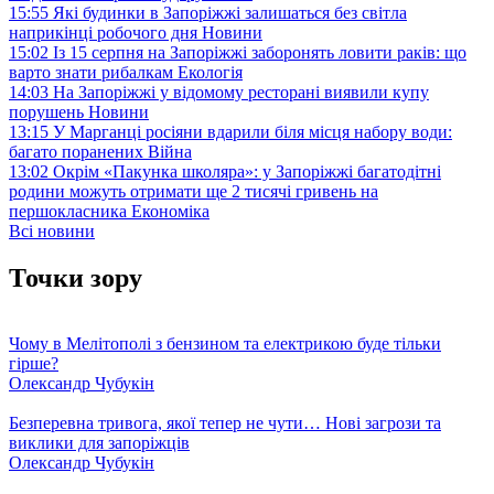
15:55
Які будинки в Запоріжжі залишаться без світла
наприкінці робочого дня
Новини
15:02
Із 15 серпня на Запоріжжі заборонять ловити раків: що
варто знати рибалкам
Екологія
14:03
На Запоріжжі у відомому ресторані виявили купу
порушень
Новини
13:15
У Марганці росіяни вдарили біля місця набору води:
багато поранених
Війна
13:02
Окрім «Пакунка школяра»: у Запоріжжі багатодітні
родини можуть отримати ще 2 тисячі гривень на
першокласника
Економіка
Всі новини
Точки зору
Чому в Мелітополі з бензином та електрикою буде тільки
гірше?
Олександр Чубукін
Безперевна тривога, якої тепер не чути… Нові загрози та
виклики для запоріжців
Олександр Чубукін