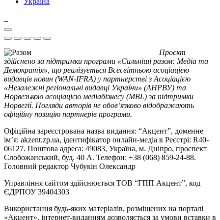
Україна
Проєкт
здійснено за підтримки програми «Сильніші разом: Медіа та
Демократія», що реалізується Всесвітньою асоціацією
видавців новин (WAN-IFRA) у партнерстві з Асоціацією
«Незалежні регіональні видавці України» (АНРВУ) та
Норвезькою асоціацією медіабізнесу (MBL) за підтримки
Норвегії. Погляди авторів не обов’язково відображають
офіційну позицію партнерів програми.
Офіційна зареєстрована назва видання: “Акцент”, доменне
ім’я: akzent.zp.ua, ідентифікатор онлайн-медіа в Реєстрі: R40-
06127. Поштова адреса: 49083, Україна, м. Дніпро, проспект
Слобожанський, буд. 40 А. Телефон: +38 (068) 859-24-88.
Головний редактор Чубукін Олександр
Управління сайтом здійснюється ТОВ “ГПП Акцент”, код
ЄДРПОУ 39404303
Використання будь-яких матеріалів, розміщених на порталі
«Акцент», інтернет-виданням дозволяється за умови вставки в