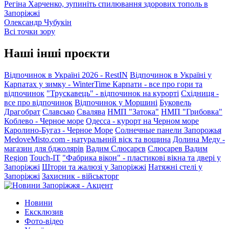
Регіна Харченко, зупиніть спилювання здорових тополь в
Запоріжжі
Олександр Чубукін
Всі точки зору
Наші інші проєкти
Відпочинок в Україні 2026 - RestIN
Відпочинок в Україні у
Карпатах у зимку - WinterTime
Карпати - все про гори та
відпочинок
"Трускавець" - відпочинок на курорті
Східниця -
все про відпочинок
Відпочинок у Моршині
Буковель
Драгобрат
Славсько
Свалява
НМП "Затока"
НМП "Грибовка"
Коблево - Черное море
Одесса - курорт на Черном море
Каролино-Бугаз - Черное Море
Солнечные панели Запорожья
MedoveMisto.com - натуральний віск та вощина
Долина Меду -
магазин для бджолярів
Вадим Слюсарєв
Слюсарев Вадим
Region
Touch-IT
"Фабрика вікон" - пластикові вікна та двері у
Запоріжжі
Штори та жалюзі у Запоріжжі
Натяжні стелі у
Запоріжжі
Захисник - військторг
Новини
Ексклюзив
Фото-відео