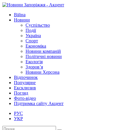
Війна
Новини
Суспільство
Події
Україна
Спорт
Економіка
Новини компаній
Політичні новини
Екологія
Здоров’я
Новини Херсона
Відпочинок
Популярне
Ексклюзив
Погляд
Фото-відео
Підтримка сайту Акцент
РУС
УКР