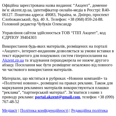
Офіційна зареєстрована назва видання: “Акцент”, доменне
ім’я: akzent.zp.ua, ідентифікатор онлайн-медіа в Реєстрі: R40-
06127. Поштова адреса: 49083, Україна, м. Дніпро, проспект
Слобожанський, буд. 40 А. Телефон: +38 (068) 859-24-88.
Головний редактор Чубукін Олександр
Управління сайтом здійснюється ТОВ “ГПП Акцент”, код
ЄДРПОУ 39404303
Використання будь-яких матеріалів, розміщених на порталі
«Акцент», інтернет-виданням дозволяється за умови вставки в
текст відкритого для пошукових систем гіперпосилання на
Akzent.zp.ua
та згадування першоджерела не нижче другого
абзацу. Посилання має бути розміщене незалежно від повного
чи часткового використання матеріалів.
Матеріали, що містяться в рубриках «Новини компаній» та
«Політичні новини», розміщені на правах реклами. Також для
маркування рекламних матеріалів використвуються плашки
“реклама”, “партнерський матеріал”. Зв’язатися з нами з
приводу реклами:
portal.akzent@gmail.com
, телефон +38 (099)
767-48-52
Медіакіт
|
Політика конфіденційності
|
Редакційна політика