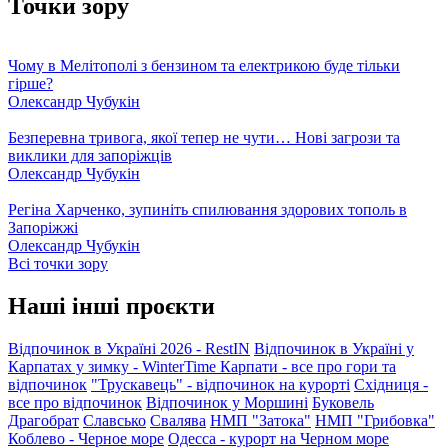
Точки зору
Чому в Мелітополі з бензином та електрикою буде тільки
гірше?
Олександр Чубукін
Безперевна тривога, якої тепер не чути… Нові загрози та
виклики для запоріжців
Олександр Чубукін
Регіна Харченко, зупиніть спилювання здорових тополь в
Запоріжжі
Олександр Чубукін
Всі точки зору
Наші інші проєкти
Відпочинок в Україні 2026 - RestIN
Відпочинок в Україні у
Карпатах у зимку - WinterTime
Карпати - все про гори та
відпочинок
"Трускавець" - відпочинок на курорті
Східниця -
все про відпочинок
Відпочинок у Моршині
Буковель
Драгобрат
Славсько
Свалява
НМП "Затока"
НМП "Грибовка"
Коблево - Черное море
Одесса - курорт на Черном море