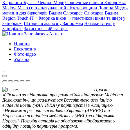
Каролино-Бугаз - Черное Море
Солнечные панели Запорожья
MedoveMisto.com - натуральний віск та вощина
Долина Меду -
магазин для бджолярів
Вадим Слюсарєв
Слюсарев Вадим
Region
Touch-IT
"Фабрика вікон" - пластикові вікна та двері у
Запоріжжі
Штори та жалюзі у Запоріжжі
Натяжні стелі у
Запоріжжі
Захисник - військторг
Новини
Ексклюзив
Фото-відео
Україна
Проєкт
здійснено за підтримки програми «Сильніші разом: Медіа та
Демократія», що реалізується Всесвітньою асоціацією
видавців новин (WAN-IFRA) у партнерстві з Асоціацією
«Незалежні регіональні видавці України» (АНРВУ) та
Норвезькою асоціацією медіабізнесу (MBL) за підтримки
Норвегії. Погляди авторів не обов’язково відображають
офіційну позицію партнерів програми.