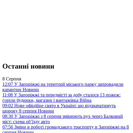
Останні новини
8 Серпня
12:07
У Запоріжжі на території міського парку запровадили
карантин
Новини
11:08
У Запоріжжі та передмісті за добу сталося 13 пожеж:
горіли будинки, магазин і вантажівка
Війна
09:02
Нове офіційне свято в Україні: що відзначатимуть
щороку 8 серпня
Новини
08:30
У Запоріжжі з 8 серпня змінюють рух через Балковий
міст: схема об’їзду
авто
07:56
Зміни в роботі громадського траспорту в Запоріжжі на 8
серпня
Новини