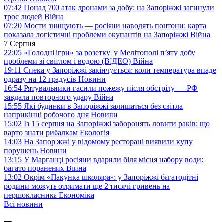
07:42
Понад 700 атак дронами за добу: на Запоріжжі загинули
троє людей
Війна
07:20
Мости знищують — росіяни наводять понтони: карта
показала логістичні проблеми окупантів на Запоріжжі
Війна
7 Серпня
22:05
«Голодні ігри» за розетку: у Мелітополі п’яту добу
проблеми зі світлом і водою (ВІДЕО)
Війна
19:11
Спека у Запоріжжі закінчується: коли температура впаде
одразу на 12 градусів
Новини
16:54
Рятувальники гасили пожежу після обстрілу — РФ
завдала повторного удару
Війна
15:55
Які будинки в Запоріжжі залишаться без світла
наприкінці робочого дня
Новини
15:02
Із 15 серпня на Запоріжжі заборонять ловити раків: що
варто знати рибалкам
Екологія
14:03
На Запоріжжі у відомому ресторані виявили купу
порушень
Новини
13:15
У Марганці росіяни вдарили біля місця набору води:
багато поранених
Війна
13:02
Окрім «Пакунка школяра»: у Запоріжжі багатодітні
родини можуть отримати ще 2 тисячі гривень на
першокласника
Економіка
Всі новини