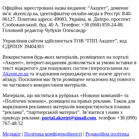
Офіційна зареєстрована назва видання: “Акцент”, доменне
ім’я: akzent.zp.ua, ідентифікатор онлайн-медіа в Реєстрі: R40-
06127. Поштова адреса: 49083, Україна, м. Дніпро, проспект
Слобожанський, буд. 40 А. Телефон: +38 (068) 859-24-88.
Головний редактор Чубукін Олександр
Управління сайтом здійснюється ТОВ “ГПП Акцент”, код
ЄДРПОУ 39404303
Використання будь-яких матеріалів, розміщених на порталі
«Акцент», інтернет-виданням дозволяється за умови вставки в
текст відкритого для пошукових систем гіперпосилання на
Akzent.zp.ua
та згадування першоджерела не нижче другого
абзацу. Посилання має бути розміщене незалежно від повного
чи часткового використання матеріалів.
Матеріали, що містяться в рубриках «Новини компаній» та
«Політичні новини», розміщені на правах реклами. Також для
маркування рекламних матеріалів використвуються плашки
“реклама”, “партнерський матеріал”. Зв’язатися з нами з
приводу реклами:
portal.akzent@gmail.com
, телефон +38 (099)
767-48-52
Медіакіт
|
Політика конфіденційності
|
Редакційна політика