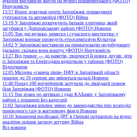
аукціон виставили житло на вулиці Вишневецького (ФОТО)
Нерухомість
15:57
Ворог атакував центр Запоріжжя: пошкоджені
гуртожиток та автомобілі (ФОТО)
Війна
15:19
У Запоріжжі розшукують батьків хлопчика, який
загубився у Дніпровському районі (ФОТО)
Новини
15:05
Три дні музики, ремесел і сучасного мистецтва: у
Запоріжжі вперше проведуть етносимпозіум
Культура
14:02
У Запоріжжі виставили на приватизацію недобудовану
їдальню: скільки вона коштує (ФОТО)
Нерухомість
13:27
Від тривог — до наметів, творчості й нових друзів: діти
із Запоріжжя та Енергодара відпочили у таборах (ФОТО)
Відпочинок
12:05
Місцева «гаряча лінія» ПФУ в Запорізькій області
працює до 19 серпня: що зміниться надалі
Новини
11:40
Понад 100 вогнеборців залучали до ліквідації пожеж
біля Запоріжжя (ФОТО)
Новини
11:15
Три атаки по автівках і удар КАБами: у Запорізькому
районі є поранені
Без категорії
11:02
Запоріжжя ініціює зміни до законодавства про розподіл
природного газу в житловому фонді
Новини
10:10
Знищення російської ДРГ в Оріхові потрапило на відео:
аналітик оцінив загрозу штурму
Війна
Всі новини