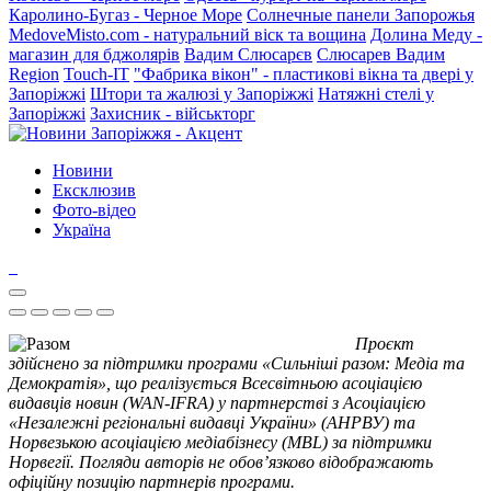
Каролино-Бугаз - Черное Море
Солнечные панели Запорожья
MedoveMisto.com - натуральний віск та вощина
Долина Меду -
магазин для бджолярів
Вадим Слюсарєв
Слюсарев Вадим
Region
Touch-IT
"Фабрика вікон" - пластикові вікна та двері у
Запоріжжі
Штори та жалюзі у Запоріжжі
Натяжні стелі у
Запоріжжі
Захисник - військторг
Новини
Ексклюзив
Фото-відео
Україна
Проєкт
здійснено за підтримки програми «Сильніші разом: Медіа та
Демократія», що реалізується Всесвітньою асоціацією
видавців новин (WAN-IFRA) у партнерстві з Асоціацією
«Незалежні регіональні видавці України» (АНРВУ) та
Норвезькою асоціацією медіабізнесу (MBL) за підтримки
Норвегії. Погляди авторів не обов’язково відображають
офіційну позицію партнерів програми.