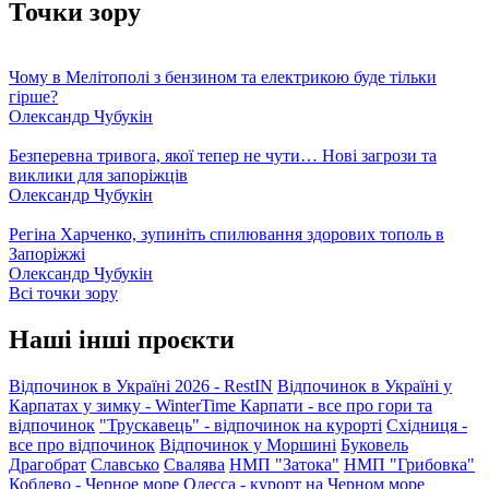
Точки зору
Чому в Мелітополі з бензином та електрикою буде тільки
гірше?
Олександр Чубукін
Безперевна тривога, якої тепер не чути… Нові загрози та
виклики для запоріжців
Олександр Чубукін
Регіна Харченко, зупиніть спилювання здорових тополь в
Запоріжжі
Олександр Чубукін
Всі точки зору
Наші інші проєкти
Відпочинок в Україні 2026 - RestIN
Відпочинок в Україні у
Карпатах у зимку - WinterTime
Карпати - все про гори та
відпочинок
"Трускавець" - відпочинок на курорті
Східниця -
все про відпочинок
Відпочинок у Моршині
Буковель
Драгобрат
Славсько
Свалява
НМП "Затока"
НМП "Грибовка"
Коблево - Черное море
Одесса - курорт на Черном море