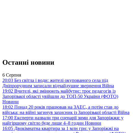
Останні новини
6 Серпня
20:03
Без світла і води: жителі окупованого села під
Дніпрорудним записали відчайдушне звернення
Війна
19:02
Вчителі, які змінюють майбутнє: троє педагогів із
Запорізької області увійшли до ТОП-50 України (ФОТО)
Новини
18:02
Понад 20 років працював на ЗАЕС, а потім став до
війська: на війні загинув захисник із Запорізької області
Війна
17:00
Експерти назвали три сценарії зими для Запоріжжя: у
найгіршому світло буде лише 4–8 годин
Новини
16:05
Двокімнатна квартира за 1 млн грн: у Запоріжжі на