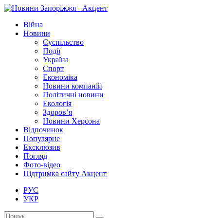
Війна
Новини
Суспільство
Події
Україна
Спорт
Економіка
Новини компаній
Політичні новини
Екологія
Здоров’я
Новини Херсона
Відпочинок
Популярне
Ексклюзив
Погляд
Фото-відео
Підтримка сайту Акцент
РУС
УКР