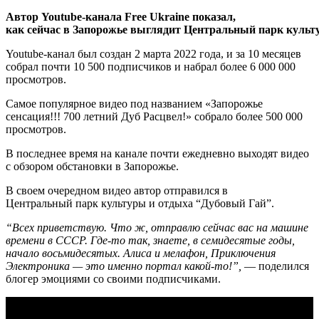
Автор Youtube-канала Free Ukraine показал,
как сейчас в Запорожье выглядит Центральный парк культ
Youtube-канал был создан 2 марта 2022 года, и за 10 месяцев
собрал почти 10 500 подписчиков и набрал более 6 000 000
просмотров.
Самое популярное видео под названием «Запорожье
сенсация!!! 700 летний Дуб Расцвел!» собрало более 500 000
просмотров.
В последнее время на канале почти ежедневно выходят видео
с обзором обстановки в Запорожье.
В своем очередном видео автор отправился в
Центральный парк культуры и отдыха “Дубовый Гай”.
“Всех приветствую. Что ж, отправлю сейчас вас на машине
времени в СССР. Где-то так, знаете, в семидесятые годы,
начало восьмидесятых. Алиса и мелафон, Приключения
Электроника — это именно портал какой-то!”,
— поделился
блогер эмоциями со своими подписчиками.