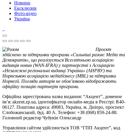
Новини
Ексклюзив
Фото-відео
Україна
Проєкт
здійснено за підтримки програми «Сильніші разом: Медіа та
Демократія», що реалізується Всесвітньою асоціацією
видавців новин (WAN-IFRA) у партнерстві з Асоціацією
«Незалежні регіональні видавці України» (АНРВУ) та
Норвезькою асоціацією медіабізнесу (MBL) за підтримки
Норвегії. Погляди авторів не обов’язково відображають
офіційну позицію партнерів програми.
Офіційна зареєстрована назва видання: “Акцент”, доменне
ім’я: akzent.zp.ua, ідентифікатор онлайн-медіа в Реєстрі: R40-
06127. Поштова адреса: 49083, Україна, м. Дніпро, проспект
Слобожанський, буд. 40 А. Телефон: +38 (068) 859-24-88.
Головний редактор Чубукін Олександр
Управління сайтом здійснюється ТОВ “ГПП Акцент”, код