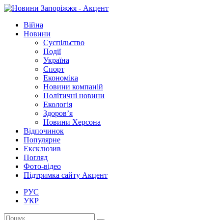
Війна
Новини
Суспільство
Події
Україна
Спорт
Економіка
Новини компаній
Політичні новини
Екологія
Здоров’я
Новини Херсона
Відпочинок
Популярне
Ексклюзив
Погляд
Фото-відео
Підтримка сайту Акцент
РУС
УКР