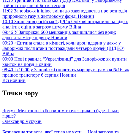
11:15
Три атаки по автівках і удар КАБами: у Запорізькому
районі є поранені
Без категорії
11:02
Запоріжжя ініціює зміни до законодавства про розподіл
природного газу в житловому фонді
Новини
10:10
Знищення російської ДРГ в Оріхові потрапило на відео:
аналітик оцінив загрозу штурму
Війна
09:46
У Запоріжжі 660 мешканців залишилися без води:
адреси та місце підвозу
Новини
09:20
«Дитина спала в кімнаті, коли дрон вдарив у дах»: у
Запоріжжі після атаки постраждали четверо людей (ВІДЕО)
Війна
09:00
Нові правила “Укрзалізниці” для Запоріжжя: як купити
квиток на поїзд
Новини
08:40
Із 10:00 у Запоріжжі скоротять маршрут трамвая №16: як
працює транспорт 6 серпня
Новини
Всі новини
Точки зору
Чому в Мелітополі з бензином та електрикою буде тільки
гірше?
Олександр Чубукін
Безперевна тривога, якої тепер не чути… Нові загрози та