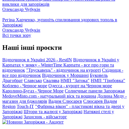
виклики для запоріжців
Олександр Чубукін
Регіна Харченко, зупиніть спилювання здорових тополь в
Запоріжжі
Олександр Чубукін
Всі точки зору
Наші інші проєкти
Відпочинок в Україні 2026 - RestIN
Відпочинок в Україні у
Карпатах у зимку - WinterTime
Карпати - все про гори та
відпочинок
"Трускавець" - відпочинок на курорті
Східниця -
все про відпочинок
Відпочинок у Моршині
Буковель
Драгобрат
Славсько
Свалява
НМП "Затока"
НМП "Грибовка"
Коблево - Черное море
Одесса - курорт на Черном море
Каролино-Бугаз - Черное Море
Солнечные панели Запорожья
MedoveMisto.com - натуральний віск та вощина
Долина Меду -
магазин для бджолярів
Вадим Слюсарєв
Слюсарев Вадим
Region
Touch-IT
"Фабрика вікон" - пластикові вікна та двері у
Запоріжжі
Штори та жалюзі у Запоріжжі
Натяжні стелі у
Запоріжжі
Захисник - військторг