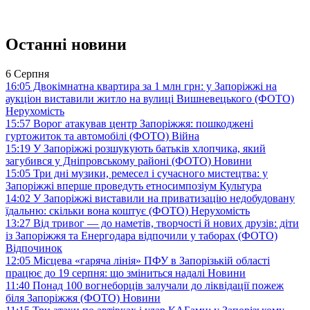
Останні новини
6 Серпня
16:05
Двокімнатна квартира за 1 млн грн: у Запоріжжі на
аукціон виставили житло на вулиці Вишневецького (ФОТО)
Нерухомість
15:57
Ворог атакував центр Запоріжжя: пошкоджені
гуртожиток та автомобілі (ФОТО)
Війна
15:19
У Запоріжжі розшукують батьків хлопчика, який
загубився у Дніпровському районі (ФОТО)
Новини
15:05
Три дні музики, ремесел і сучасного мистецтва: у
Запоріжжі вперше проведуть етносимпозіум
Культура
14:02
У Запоріжжі виставили на приватизацію недобудовану
їдальню: скільки вона коштує (ФОТО)
Нерухомість
13:27
Від тривог — до наметів, творчості й нових друзів: діти
із Запоріжжя та Енергодара відпочили у таборах (ФОТО)
Відпочинок
12:05
Місцева «гаряча лінія» ПФУ в Запорізькій області
працює до 19 серпня: що зміниться надалі
Новини
11:40
Понад 100 вогнеборців залучали до ліквідації пожеж
біля Запоріжжя (ФОТО)
Новини