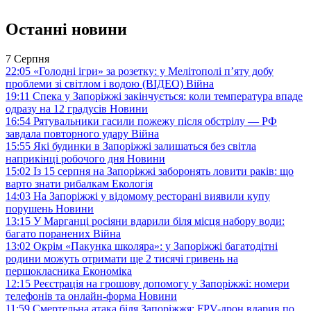
Останні новини
7 Серпня
22:05
«Голодні ігри» за розетку: у Мелітополі п’яту добу
проблеми зі світлом і водою (ВІДЕО)
Війна
19:11
Спека у Запоріжжі закінчується: коли температура впаде
одразу на 12 градусів
Новини
16:54
Рятувальники гасили пожежу після обстрілу — РФ
завдала повторного удару
Війна
15:55
Які будинки в Запоріжжі залишаться без світла
наприкінці робочого дня
Новини
15:02
Із 15 серпня на Запоріжжі заборонять ловити раків: що
варто знати рибалкам
Екологія
14:03
На Запоріжжі у відомому ресторані виявили купу
порушень
Новини
13:15
У Марганці росіяни вдарили біля місця набору води:
багато поранених
Війна
13:02
Окрім «Пакунка школяра»: у Запоріжжі багатодітні
родини можуть отримати ще 2 тисячі гривень на
першокласника
Економіка
12:15
Реєстрація на грошову допомогу у Запоріжжі: номери
телефонів та онлайн-форма
Новини
11:59
Смертельна атака біля Запоріжжя: FPV-дрон вдарив по