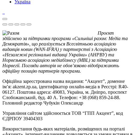
Україна
Проєкт
здійснено за підтримки програми «Сильніші разом: Медіа та
Демократія», що реалізується Всесвітньою асоціацією
видавців новин (WAN-IFRA) у партнерстві з Асоціацією
«Незалежні регіональні видавці України» (АНРВУ) та
Норвезькою асоціацією медіабізнесу (MBL) за підтримки
Норвегії. Погляди авторів не обов’язково відображають
офіційну позицію партнерів програми.
Офіційна зареєстрована назва видання: “Акцент”, доменне
ім’я: akzent.zp.ua, ідентифікатор онлайн-медіа в Реєстрі: R40-
06127. Поштова адреса: 49083, Україна, м. Дніпро, проспект
Слобожанський, буд. 40 А. Телефон: +38 (068) 859-24-88.
Головний редактор Чубукін Олександр
Управління сайтом здійснюється ТОВ “ГПП Акцент”, код
ЄДРПОУ 39404303
Використання будь-яких матеріалів, розміщених на порталі
«Акцент», інтернет-виданням дозволяється за умови вставки в