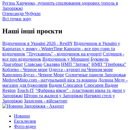
Регіна Харченко, зупиніть спилювання здорових тополь в
Запоріжжі
Олександр Чубукін
Всі точки зору
Наші інші проєкти
Відпочинок в Україні 2026 - RestIN
Відпочинок в Україні у
Карпатах у зимку - WinterTime
Карпати - все про гори та
відпочинок
"Трускавець" - відпочинок на курорті
Східниця -
все про відпочинок
Відпочинок у Моршині
Буковель
Драгобрат
Славсько
Свалява
НМП "Затока"
НМП "Грибовка"
Коблево - Черное море
Одесса - курорт на Черном море
Каролино-Бугаз - Черное Море
Солнечные панели Запорожья
MedoveMisto.com - натуральний віск та вощина
Долина Меду -
магазин для бджолярів
Вадим Слюсарєв
Слюсарев Вадим
Region
Touch-IT
"Фабрика вікон" - пластикові вікна та двері у
Запоріжжі
Штори та жалюзі у Запоріжжі
Натяжні стелі у
Запоріжжі
Захисник - військторг
Новини
Ексклюзив
Фото-відео