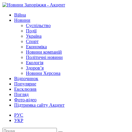
Війна
Новини
Суспільство
Події
Україна
Спорт
Економіка
Новини компаній
Політичні новини
Екологія
Здоров’я
Новини Херсона
Відпочинок
Популярне
Ексклюзив
Погляд
Фото-відео
Підтримка сайту Акцент
РУС
УКР