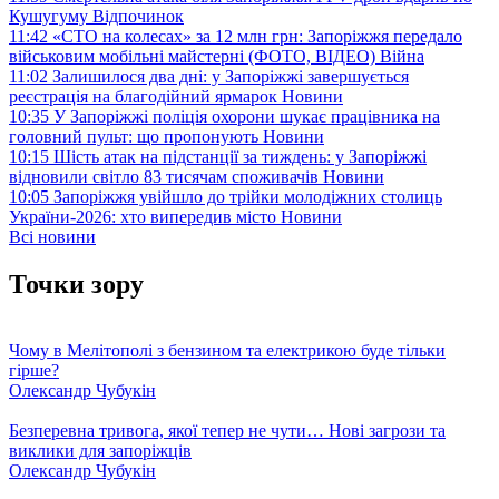
Кушугуму
Відпочинок
11:42
«СТО на колесах» за 12 млн грн: Запоріжжя передало
військовим мобільні майстерні (ФОТО, ВІДЕО)
Війна
11:02
Залишилося два дні: у Запоріжжі завершується
реєстрація на благодійний ярмарок
Новини
10:35
У Запоріжжі поліція охорони шукає працівника на
головний пульт: що пропонують
Новини
10:15
Шість атак на підстанції за тиждень: у Запоріжжі
відновили світло 83 тисячам споживачів
Новини
10:05
Запоріжжя увійшло до трійки молодіжних столиць
України-2026: хто випередив місто
Новини
Всі новини
Точки зору
Чому в Мелітополі з бензином та електрикою буде тільки
гірше?
Олександр Чубукін
Безперевна тривога, якої тепер не чути… Нові загрози та
виклики для запоріжців
Олександр Чубукін