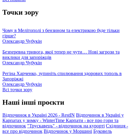
Точки зору
Чому в Мелітополі з бензином та електрикою буде тільки
гірше?
Олександр Чубукін
Безперевна тривога, якої тепер не чути… Нові загрози та
виклики для запоріжців
Олександр Чубукін
Регіна Харченко, зупиніть спилювання здорових тополь в
Запоріжжі
Олександр Чубукін
Всі точки зору
Наші інші проєкти
Відпочинок в Україні 2026 - RestIN
Відпочинок в Україні у
Карпатах у зимку - WinterTime
Карпати - все про гори та
відпочинок
"Трускавець" - відпочинок на курорті
Східниця -
все про відпочинок
Відпочинок у Моршині
Буковель