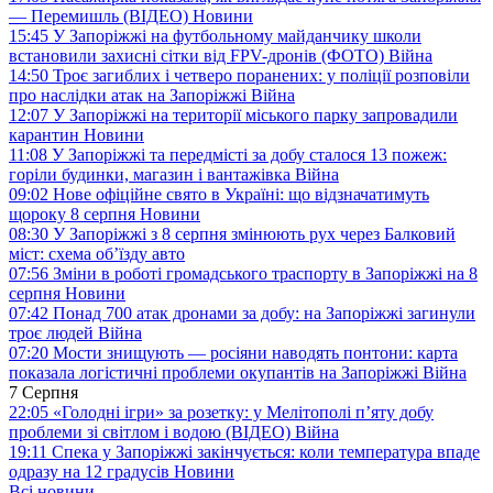
— Перемишль (ВІДЕО)
Новини
15:45
У Запоріжжі на футбольному майданчику школи
встановили захисні сітки від FPV-дронів (ФОТО)
Війна
14:50
Троє загиблих і четверо поранених: у поліції розповіли
про наслідки атак на Запоріжжі
Війна
12:07
У Запоріжжі на території міського парку запровадили
карантин
Новини
11:08
У Запоріжжі та передмісті за добу сталося 13 пожеж:
горіли будинки, магазин і вантажівка
Війна
09:02
Нове офіційне свято в Україні: що відзначатимуть
щороку 8 серпня
Новини
08:30
У Запоріжжі з 8 серпня змінюють рух через Балковий
міст: схема об’їзду
авто
07:56
Зміни в роботі громадського траспорту в Запоріжжі на 8
серпня
Новини
07:42
Понад 700 атак дронами за добу: на Запоріжжі загинули
троє людей
Війна
07:20
Мости знищують — росіяни наводять понтони: карта
показала логістичні проблеми окупантів на Запоріжжі
Війна
7 Серпня
22:05
«Голодні ігри» за розетку: у Мелітополі п’яту добу
проблеми зі світлом і водою (ВІДЕО)
Війна
19:11
Спека у Запоріжжі закінчується: коли температура впаде
одразу на 12 градусів
Новини
Всі новини