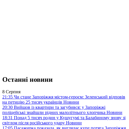
Останні новини
8 Серпня
21:35
Чи стане Запоріжжя містом-героєм: Зеленський відповів
на петицію 25 тисяч українців
Новини
20:30
Вийшов із квартири та загубився: у Запоріжжі
поліцейські знайшли рідних малолітнього хлопчика
Новини
18:31
Понад 5 тисяч родин у Кушугумі та Балабиному знову зі
світлом після російського удару
Новини
17:05
Пасажирка показала, як виглядає купе потяга Запоріжжя