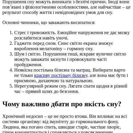
Порушення сну можуть виникати з безлічі причин. Іноді вони
пов’язані з фізіологічними особливостями, але найчастіше – це
результат способу життя і невідповідних умов для сну.
Основні чинники, що заважають висипатися:
Стрес і тривожність. Емоційне напруження не дає мозку
розслабитися навіть уночі.
Гаджети перед сном. Синє світло екрана знижує
вироблення мелатоніну – гормону сну.
Шум і світло. Порушення тиші, яскраве вуличне світло
можуть заважати заснути і провокувати часті
пробудження.
Неякісна постільна білизна та матрац. Вибирати варто
не тільки
красиву постільну білизну
, але вона має бути і
приємною, дихаючою та натуральною.
Нерегулярний режим сну. Лягати спати щодня в різний
час – прямий шлях до безсоння.
Чому важливо дбати про якість сну?
Хронічний недосип – це не просто втома. Він впливає на всі
системи організму: від імунітету до гормонального фону.
Людина, яка погано спить, швидше старіє, частіше хворіє,
гірше концентрується і справляється з повсякденними