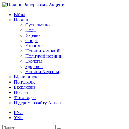
Війна
Новини
Суспільство
Події
Україна
Спорт
Економіка
Новини компаній
Політичні новини
Екологія
Здоров’я
Новини Херсона
Відпочинок
Популярне
Ексклюзив
Погляд
Фото-відео
Підтримка сайту Акцент
РУС
УКР