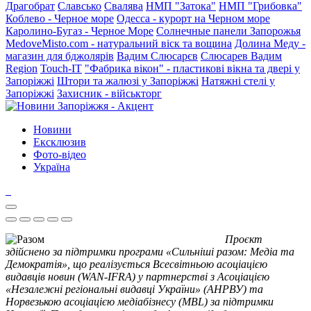
Драгобрат
Славсько
Свалява
НМП "Затока"
НМП "Грибовка"
Коблево - Черное море
Одесса - курорт на Черном море
Каролино-Бугаз - Черное Море
Солнечные панели Запорожья
MedoveMisto.com - натуральний віск та вощина
Долина Меду -
магазин для бджолярів
Вадим Слюсарєв
Слюсарев Вадим
Region
Touch-IT
"Фабрика вікон" - пластикові вікна та двері у
Запоріжжі
Штори та жалюзі у Запоріжжі
Натяжні стелі у
Запоріжжі
Захисник - військторг
Новини
Ексклюзив
Фото-відео
Україна
Проєкт
здійснено за підтримки програми «Сильніші разом: Медіа та
Демократія», що реалізується Всесвітньою асоціацією
видавців новин (WAN-IFRA) у партнерстві з Асоціацією
«Незалежні регіональні видавці України» (АНРВУ) та
Норвезькою асоціацією медіабізнесу (MBL) за підтримки