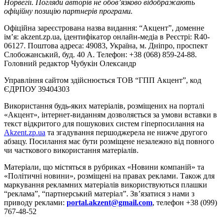
Норвегії. Погляди авторів не обов’язково відображають
офіційну позицію партнерів програми.
Офіційна зареєстрована назва видання: “Акцент”, доменне
ім’я: akzent.zp.ua, ідентифікатор онлайн-медіа в Реєстрі: R40-
06127. Поштова адреса: 49083, Україна, м. Дніпро, проспект
Слобожанський, буд. 40 А. Телефон: +38 (068) 859-24-88.
Головний редактор Чубукін Олександр
Управління сайтом здійснюється ТОВ “ГПП Акцент”, код
ЄДРПОУ 39404303
Використання будь-яких матеріалів, розміщених на порталі
«Акцент», інтернет-виданням дозволяється за умови вставки в
текст відкритого для пошукових систем гіперпосилання на
Akzent.zp.ua
та згадування першоджерела не нижче другого
абзацу. Посилання має бути розміщене незалежно від повного
чи часткового використання матеріалів.
Матеріали, що містяться в рубриках «Новини компаній» та
«Політичні новини», розміщені на правах реклами. Також для
маркування рекламних матеріалів використвуються плашки
“реклама”, “партнерський матеріал”. Зв’язатися з нами з
приводу реклами:
portal.akzent@gmail.com
, телефон +38 (099)
767-48-52