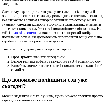
завданнями.
Саме тому варто приділити увагу не тільки гігієні сну, а й
обстановці в спальні. Важливу роль відіграє постільна білизна,
яка стикається з тілом і створює затишну атмосферу. М’які
тканини, спокійні кольори, відсутність дратівливих елементів
– все це сприяє розслабленню і повноцінному відпочинку. На
сайті
ananasko.com/ru
ви можете знайти широкий вибір
постільних речей, які допоможуть перетворити вашу спальню
і зробити її більш сприятливою для сну.
Також варто дотримуватися простих правил:
Провітрюйте кімнату перед сном.
Відмовтеся від кофеїну і важкої їжі за 3-4 години до сну.
Виробіть звичку лягати спати і прокидатися в один і той
самий час.
Що допоможе поліпшити сон уже
сьогодні?
Можна виділити кілька пунктів, що ви можете зробити просто
зараз для поліпшення свого сну: