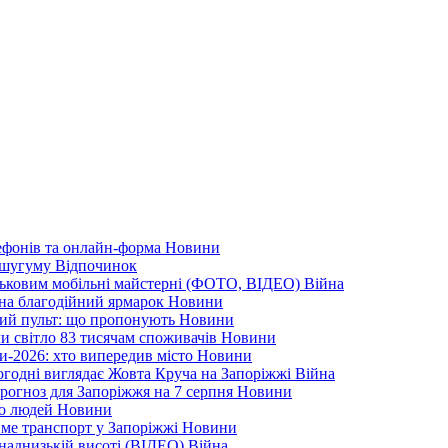
лефонів та онлайн-форма
Новини
Кушугуму
Відпочинок
йськовим мобільні майстерні (ФОТО, ВІДЕО)
Війна
 на благодійний ярмарок
Новини
ний пульт: що пропонують
Новини
ли світло 83 тисячам споживачів
Новини
и-2026: хто випередив місто
Новини
ьогодні виглядає Жовта Круча на Запоріжжі
Війна
рогноз для Запоріжжя на 7 серпня
Новини
еро людей
Новини
тиме транспорт у Запоріжжі
Новини
наднизькій висоті (ВІДЕО)
Війна