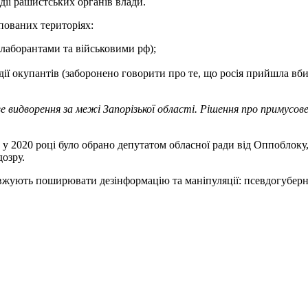
дії рашистських органів влади.
упованих територіях:
колаборантами та військовими рф);
дії окупантів (заборонено говорити про те, що росія прийшла вби
е видворення за межі Запорізької області. Рішення про примусо
у 2020 році було обрано депутатом обласної ради від Оппоблоку, 
дозру.
вжують поширювати дезінформацію та маніпуляції: псевдогуберн