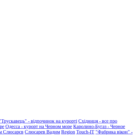
"Трускавець" - відпочинок на курорті
Східниця - все про
ре
Одесса - курорт на Черном море
Каролино-Бугаз - Черное
м Слюсарєв
Слюсарев Вадим
Region
Touch-IT
"Фабрика вікон" -