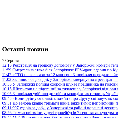
Останні новини
7 Серпня
12:15
Реєстрація на грошову допомогу у Запоріжжі: номери те
11:59
Смертельна атака біля Запоріжжя: FPV-дрон вдарив по 
11:42
«СТО на колесах» за 12 млн грн: Запоріжжя передало ві
11:02
Залишилося два дні: у Запоріжжі завершується реєстрація
10:35
У Запоріжжі поліція охорони шукає працівника на голов
10:15
Шість атак на підстанції за тиждень: у Запоріжжі віднови
10:05
Запоріжжя увійшло до трійки молодіжних столиць Україн
09:45
«Вони руйнують навіть пам’ять про Другу світову»: як с
09:31
До вечора краще тримати вікна закритими: неприємний п
09:11
997 ударів за добу: у Запоріжжі та районі поранені десят
08:56
Тимчасові зміни у русі тролейбусів 7 серпня: як курсува
08:44
МіГ-29 пройшов над Хортицею та мостами Запоріжжя на 