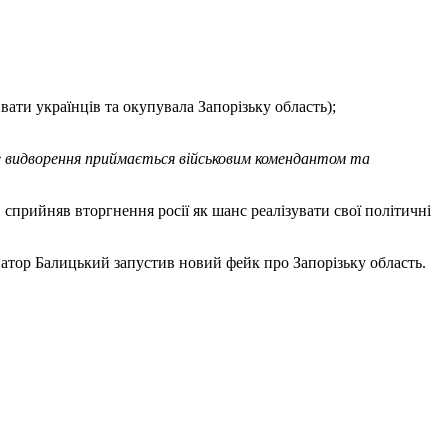
вати українців та окупувала Запорізьку область);
ве видворення приймається військовим комендантом та
сприйняв вторгнення росії як шанс реалізувати свої політичні
атор Балицький запустив новий фейк про Запорізьку область.