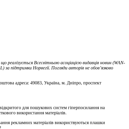
 що реалізується Всесвітньою асоціацією видавців новин (WAN-
) за підтримки Норвегії. Погляди авторів не обов’язково
оштова адреса: 49083, Україна, м. Дніпро, проспект
т відкритого для пошукових систем гіперпосилання на
ткового використання матеріалів.
ування рекламних матеріалів використвуються плашки
2