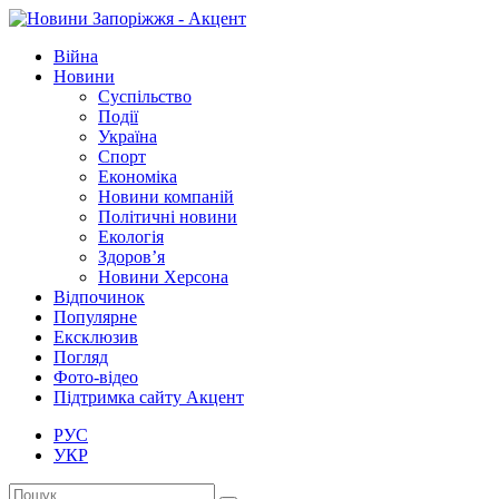
Війна
Новини
Суспільство
Події
Україна
Спорт
Економіка
Новини компаній
Політичні новини
Екологія
Здоров’я
Новини Херсона
Відпочинок
Популярне
Ексклюзив
Погляд
Фото-відео
Підтримка сайту Акцент
РУС
УКР