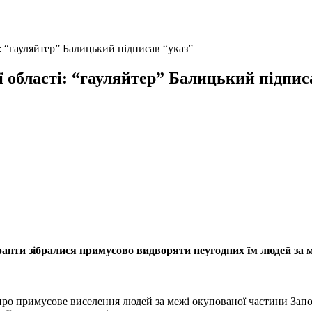
: “гауляйтер” Балицький підписав “указ”
ї області: “гауляйтер” Балицький підпис
оранти зібралися примусово видворяти неугодних їм людей за 
ро примусове виселення людей за межі окупованої частини Запор