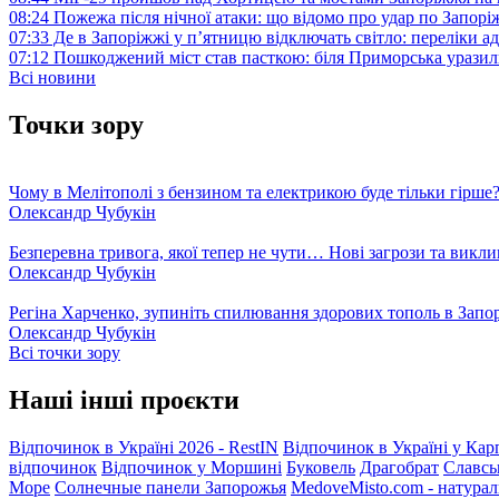
08:24
Пожежа після нічної атаки: що відомо про удар по Запо
07:33
Де в Запоріжжі у п’ятницю відключать світло: переліки ад
07:12
Пошкоджений міст став пасткою: біля Приморська урази
Всі новини
Точки зору
Чому в Мелітополі з бензином та електрикою буде тільки гірше
Олександр Чубукін
Безперевна тривога, якої тепер не чути… Нові загрози та викли
Олександр Чубукін
Регіна Харченко, зупиніть спилювання здорових тополь в Запо
Олександр Чубукін
Всі точки зору
Наші інші проєкти
Відпочинок в Україні 2026 - RestIN
Відпочинок в Україні у Кар
відпочинок
Відпочинок у Моршині
Буковель
Драгобрат
Славсь
Море
Солнечные панели Запорожья
MedoveMisto.com - натурал