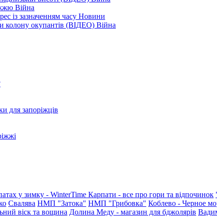
ріжжю
Війна
рес із зазначенням часу
Новини
ли колону окупантів (ВІДЕО)
Війна
?
ки для запоріжців
ріжжі
патах у зимку - WinterTime
Карпати - все про гори та відпочинок
ко
Свалява
НМП "Затока"
НМП "Грибовка"
Коблево - Черное мо
ьний віск та вощина
Долина Меду - магазин для бджолярів
Вади