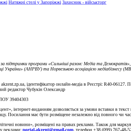
іжжі
Натяжні стелі у Запоріжжі
Захисник - військторг
 за підтримки програми «Сильніші разом: Медіа та Демократія»,
ці України» (АНРВУ) та Норвезькою асоціацією медіабізнесу (MBL
akzent.zp.ua, ідентифікатор онлайн-медіа в Реєстрі: R40-06127. П
вний редактор Чубукін Олександр
РПОУ 39404303
цент», інтернет-виданням дозволяється за умови вставки в текс
цу. Посилання має бути розміщене незалежно від повного чи час
літичні новини», розміщені на правах реклами. Також для марк
ду реклами:
portal.akzent@gmail.com
, телефон +38 (099) 767-48-5