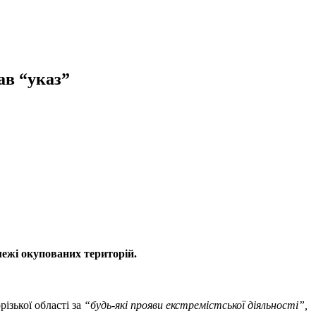
ав “указ”
межі окупованих територій.
ізької області за
“будь-які прояви екстремістської діяльності”,