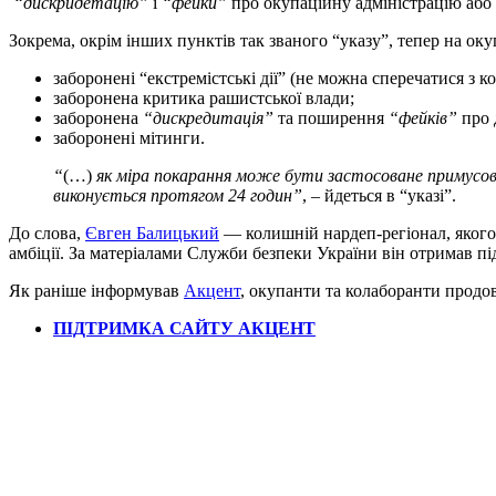
“дискридетацію”
і
“фейки”
про окупаційну адміністрацію або 
Зокрема, окрім інших пунктів так званого “указу”, тепер на ок
заборонені “екстремістські дії” (не можна сперечатися з 
заборонена критика рашистської влади;
заборонена
“дискредитація”
та поширення
“фейків”
про 
заборонені мітинги.
“
(…)
як міра покарання може бути застосоване примусов
виконується протягом 24 годин”
, – йдеться в “указі”.
До слова,
Євген Балицький
— колишній нардеп-регіонал, якого 
амбіції. За матеріалами Служби безпеки України він отримав пі
Як раніше інформував
Акцент
, окупанти та колаборанти продо
ПІДТРИМКА САЙТУ АКЦЕНТ