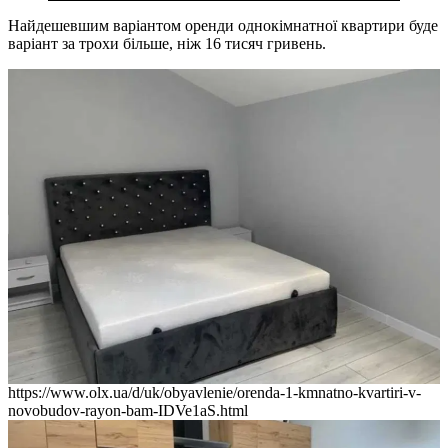
Найдешевшим варіантом оренди однокімнатної квартири буде
варіант за трохи більше, ніж 16 тисяч гривень.
https://www.olx.ua/d/uk/obyavlenie/orenda-1-kmnatno-kvartiri-v-
novobudov-rayon-bam-IDVe1aS.html