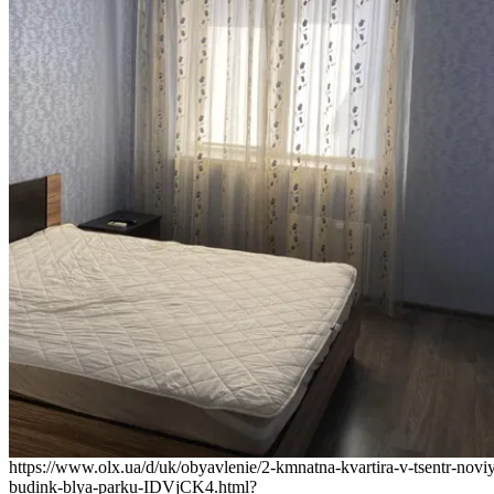
https://www.olx.ua/d/uk/obyavlenie/2-kmnatna-kvartira-v-tsentr-novi
budink-blya-parku-IDVjCK4.html?