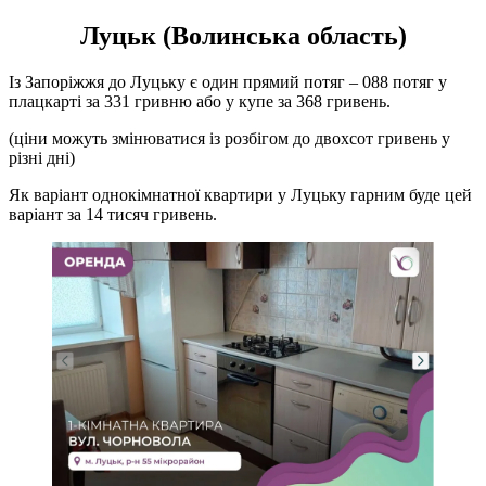
Луцьк (Волинська область)
Із Запоріжжя до Луцьку є один прямий потяг – 088 потяг у
плацкарті за 331 гривню або у купе за 368 гривень.
(ціни можуть змінюватися із розбігом до двохсот гривень у
різні дні)
Як варіант однокімнатної квартири у Луцьку гарним буде цей
варіант за 14 тисяч гривень.