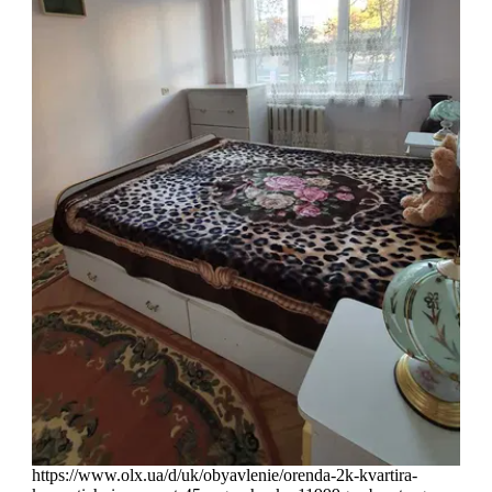
https://www.olx.ua/d/uk/obyavlenie/orenda-2k-kvartira-