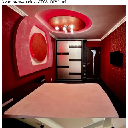
kvartira-rn-zhadova-IDVdOiY.html