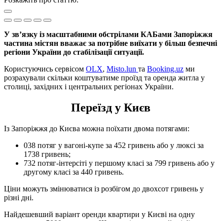
У зв’язку із масштабними обстрілами КАБами Запоріжжя
частина містян вважає за потрібне виїхати у більш безпечні
регіони України до стабілізації ситуації.
Користуючись сервісом
OLX
,
Misto.lun
та
Booking.uz
ми
розрахували скільки коштуватиме проїзд та оренда житла у
столиці, західних і центральних регіонах України.
Переїзд у Києв
Із Запоріжжя до Києва можна поїхати двома потягами:
038 потяг у вагоні-купе за 452 гривень або у люксі за
1738 гривень;
732 потяг-інтерсіті у першому класі за 799 гривень або у
другому класі за 440 гривень.
Ціни можуть змінюватися із розбігом до двохсот гривень у
різні дні.
Найдешевший варіант оренди квартири у Києві на одну