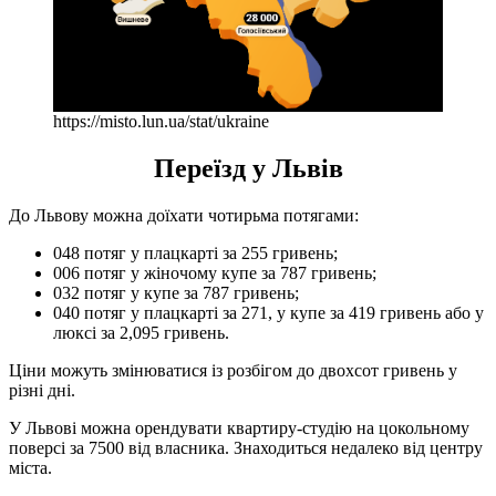
https://misto.lun.ua/stat/ukraine
Переїзд у Львів
До Львову можна доїхати чотирьма потягами:
048 потяг у плацкарті за 255 гривень;
006 потяг у жіночому купе за 787 гривень;
032 потяг у купе за 787 гривень;
040 потяг у плацкарті за 271, у купе за 419 гривень або у
люксі за 2,095 гривень.
Ціни можуть змінюватися із розбігом до двохсот гривень у
різні дні.
У Львові можна орендувати квартиру-студію на цокольному
поверсі за 7500 від власника. Знаходиться недалеко від центру
міста.