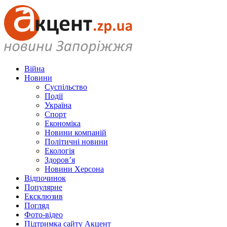
Війна
Новини
Суспільство
Події
Україна
Спорт
Економіка
Новини компаній
Політичні новини
Екологія
Здоров’я
Новини Херсона
Відпочинок
Популярне
Ексклюзив
Погляд
Фото-відео
Підтримка сайту Акцент