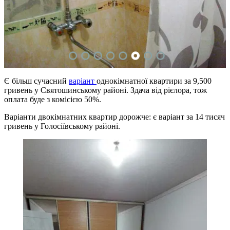
Є більш сучасний
варіант
однокімнатної квартири за 9,500
гривень у Святошинському районі. Здача від рієлора, тож
оплата буде з комісією 50%.
Варіанти двокімнатних квартир дорожче: є варіант за 14 тисяч
гривень у Голосіївському районі.