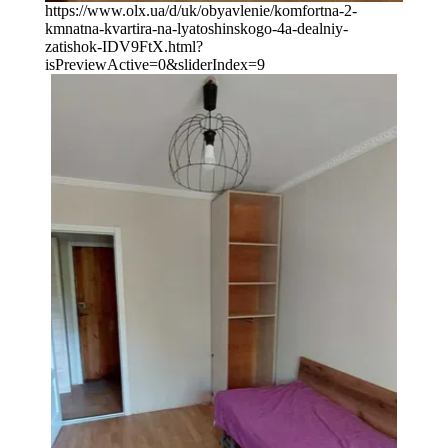
https://www.olx.ua/d/uk/obyavlenie/komfortna-2-
kmnatna-kvartira-na-lyatoshinskogo-4a-dealniy-
zatishok-IDV9FtX.html?
isPreviewActive=0&sliderIndex=9