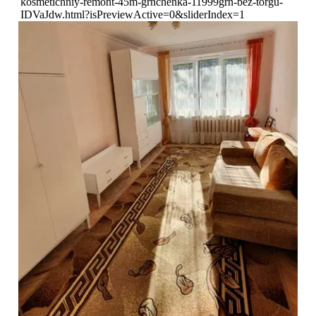
kosmetichniy-remont-45m-grnchenka-11999grn-bez-torgu-
IDVaJdw.html?isPreviewActive=0&sliderIndex=1