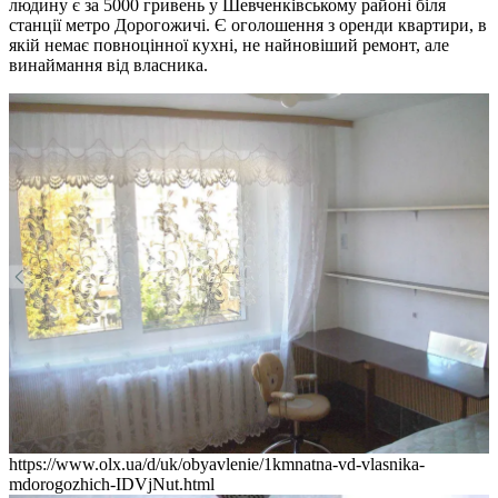
людину є за 5000 гривень у Шевченківському районі біля
станції метро Дорогожичі. Є оголошення з оренди квартири, в
якій немає повноцінної кухні, не найновіший ремонт, але
винаймання від власника.
https://www.olx.ua/d/uk/obyavlenie/1kmnatna-vd-vlasnika-
mdorogozhich-IDVjNut.html