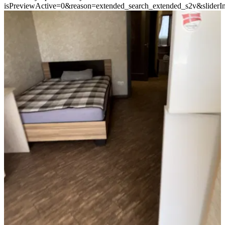
isPreviewActive=0&reason=extended_search_extended_s2v&sliderI