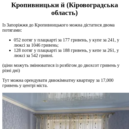
Кропивницьки й (Кіровоградська
область)
Із Запоріжжя до Кропивницького можна дістатися двома
потягами:
052 потяг у плацкарті за 177 гривень, у купе за 241, у
люксі за 1046 гривень;
128 потяг у плацкарті за 188 гривень, у кепе за 261, у
люксі за 542 гривні.
(ціни можуть змінюватися із розбігом до двохсот гривень у
різні дні)
Тут можна орендувати дввокімнатну квартиру за 17,000
гривень у центрі міста.