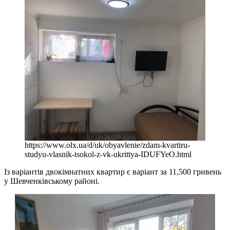
https://www.olx.ua/d/uk/obyavlenie/zdam-kvartiru-
studyu-vlasnik-tsokol-z-vk-ukrittya-IDUFYeO.html
Із варіантів двокімнатних квартир є варіант за 11,500 гривень
у Шевченківському районі.