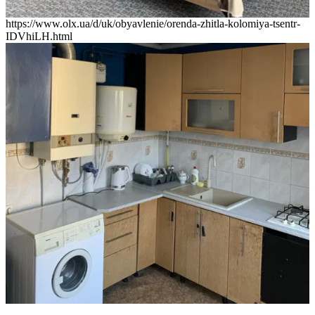
https://www.olx.ua/d/uk/obyavlenie/orenda-zhitla-kolomiya-tsentr-
IDVhiLH.html