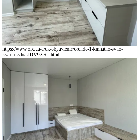
https://www.olx.ua/d/uk/obyavlenie/orenda-1-kmnatno-svtlo-
kvartiri-vlna-IDV9XSL.html