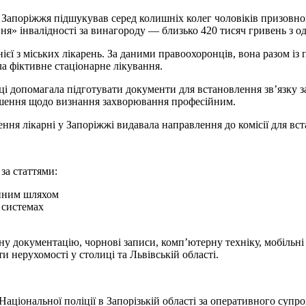
апоріжжя підшукував серед колишніх колег чоловіків призовного 
 інвалідності за винагороду — близько 420 тисяч гривень з од
днієї з міських лікарень. За даними правоохоронців, вона разом
а фіктивне стаціонарне лікування.
ці допомагала підготувати документи для встановлення зв’язку 
ішення щодо визнання захворювання професійним.
ення лікарні у Запоріжжі видавала направлення до комісії для вс
 за статтями:
инним шляхом
 системах
ну документацію, чорнові записи, комп’ютерну техніку, мобільні
и нерухомості у столиці та Львівській області.
аціональної поліції в Запорізькій області за оперативного супро