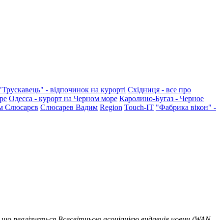
"Трускавець" - відпочинок на курорті
Східниця - все про
ре
Одесса - курорт на Черном море
Каролино-Бугаз - Черное
м Слюсарєв
Слюсарев Вадим
Region
Touch-IT
"Фабрика вікон" -
 що реалізується Всесвітньою асоціацією видавців новин (WAN-