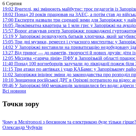
6 Серпня
19:02
Вчителі, які змінюють майбутнє: троє педагогів із Запор
18:02
Понад 20 років працював на ЗАЕС, а потім став до війська:
17:00
Експерти назвали три сценарії зими для Запоріжжя: у на
16:05
Двокімнатна квартира за 1 млн грн: у Запоріжжі на аук
15:57
Ворог атакував центр Запоріжжя: пошкоджені гуртожито
15:19
У Запоріжжі розшукують батьків хлопчика, який загубив
15:05
Три дні музики, ремесел і сучасного мистецтва: у Запор
14:02
У Запоріжжі виставили на приватизацію недобудовану їд
13:27
Від тривог — до наметів, творчості й нових друзів: діти
12:05
Місцева «гаряча лінія» ПФУ в Запорізькій області працює 
11:40
Понад 100 вогнеборців залучали до ліквідації пожеж біл
11:15
Три атаки по автівках і удар КАБами: у Запорізькому райо
11:02
Запоріжжя ініціює зміни до законодавства про розподіл 
10:10
Знищення російської ДРГ в Оріхові потрапило на відео: а
09:46
У Запоріжжі 660 мешканців залишилися без води: адреси 
Всі новини
Точки зору
Чому в Мелітополі з бензином та електрикою буде тільки гірше
Олександр Чубукін