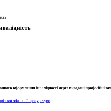
ість
нвалідність
ного оформлення інвалідності через вигадані професійні зах
орізької обласної прокуратури
.