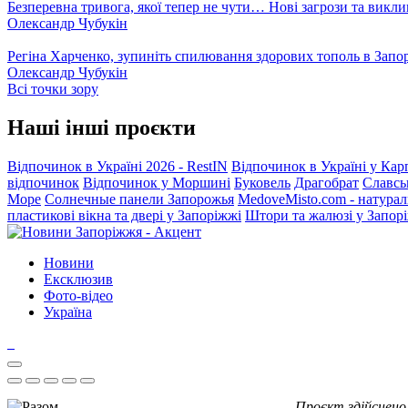
Безперевна тривога, якої тепер не чути… Нові загрози та викли
Олександр Чубукін
Регіна Харченко, зупиніть спилювання здорових тополь в Запо
Олександр Чубукін
Всі точки зору
Наші інші проєкти
Відпочинок в Україні 2026 - RestIN
Відпочинок в Україні у Кар
відпочинок
Відпочинок у Моршині
Буковель
Драгобрат
Славсь
Море
Солнечные панели Запорожья
MedoveMisto.com - натурал
пластикові вікна та двері у Запоріжжі
Штори та жалюзі у Запор
Новини
Ексклюзив
Фото-відео
Україна
Проєкт здійснено