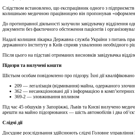
Слідством встановлено, що експрацівник одного з підприємств З
колишньою медичною працівницею він пропонував «оформлення»
До протиправної діяльності залучили завідувачку відділення о
документи без фактичного обстеження пацієнтів і організовувал
Надалі колишня лікарка Державна служба України з питань пра
державного інституту в Київ сприяв ухваленню необхідного р
Після цього на підставі отриманих висновків завідувачка відділ
Підозри та вилучені кошти
Шістьом особам повідомлено про підозру. Їхні дії кваліфіковано
209 — легалізація (відмивання) майна, одержаного злоч
362 — несанкціоновані дії з інформацією в комп’ютерних
369-2 — зловживання впливом
Під час 45 обшуків у Запоріжжі, Львів та Києві вилучено медич
арешти на майно підозрюваних — шість автомобілів і два об’єкт
Слідчі дії
Досудове розслідування здійснюють слідчі Головне управління Н