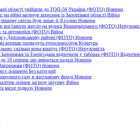
ізької області увійшли до ТОП-50 України (ФОТО)
Новини
 на війні загинув захисник із Запорізької області
Війна
йгіршому світло буде лише 4–8 годин
Новини
ціон виставили житло на вулиці Вишневецького (ФОТО)
Нерухоміс
к та автомобілі (ФОТО)
Війна
ся у Дніпровському районі (ФОТО)
Новини
іжжі вперше проведуть етносимпозіум
Культура
альню: скільки вона коштує (ФОТО)
Нерухомість
 із Запоріжжя та Енергодара відпочили у таборах (ФОТО)
Відпочи
до 19 серпня: що зміниться надалі
Новини
я Запоріжжя (ФОТО)
Новини
ні є поранені
Без категорії
природного газу в житловому фонді
Новини
налітик оцінив загрозу штурму
Війна
та місце підвозу
Новини
?