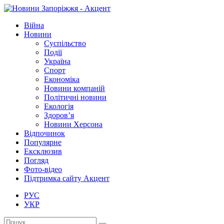
Війна
Новини
Суспільство
Події
Україна
Спорт
Економіка
Новини компаній
Політичні новини
Екологія
Здоров’я
Новини Херсона
Відпочинок
Популярне
Ексклюзив
Погляд
Фото-відео
Підтримка сайту Акцент
РУС
УКР