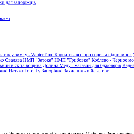
ки для запоріжців
ріжжі
патах у зимку - WinterTime
Карпати - все про гори та відпочинок
ко
Свалява
НМП "Затока"
НМП "Грибовка"
Коблево - Черное мо
ьний віск та вощина
Долина Меду - магазин для бджолярів
Вади
іжжі
Натяжні стелі у Запоріжжі
Захисник - військторг
 за підтримки програми «Сильніші разом: Медіа та Демократія»,