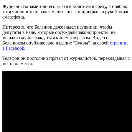
Журналисты заметили его за этим занятием в среду, 4 ноября,
хотя чиновник старался менять позы и прикрывал рукой экран
смартфона.
Интересно, что Беленюк даже надел наушники, чтобы
депутаты в Раде, которые обсуждали законопроекты, не
мешали ему наслаждаться кинематографом. Видео с
Беленюком опубликовало издание “Буквы” на своей
странице
в Facebook
.
Телефон он постоянно прятал от журналистов, перекладывая с
места на место.