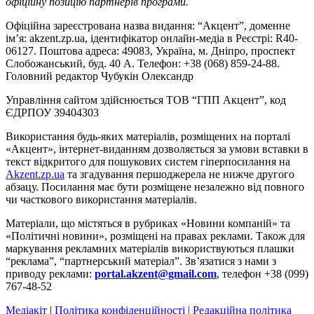
офіційну позицію партнерів програми.
Офіційна зареєстрована назва видання: “Акцент”, доменне
ім’я: akzent.zp.ua, ідентифікатор онлайн-медіа в Реєстрі: R40-
06127. Поштова адреса: 49083, Україна, м. Дніпро, проспект
Слобожанський, буд. 40 А. Телефон: +38 (068) 859-24-88.
Головний редактор Чубукін Олександр
Управління сайтом здійснюється ТОВ “ГПП Акцент”, код
ЄДРПОУ 39404303
Використання будь-яких матеріалів, розміщених на порталі
«Акцент», інтернет-виданням дозволяється за умови вставки в
текст відкритого для пошукових систем гіперпосилання на
Akzent.zp.ua
та згадування першоджерела не нижче другого
абзацу. Посилання має бути розміщене незалежно від повного
чи часткового використання матеріалів.
Матеріали, що містяться в рубриках «Новини компаній» та
«Політичні новини», розміщені на правах реклами. Також для
маркування рекламних матеріалів використвуються плашки
“реклама”, “партнерський матеріал”. Зв’язатися з нами з
приводу реклами:
portal.akzent@gmail.com
, телефон +38 (099)
767-48-52
Медіакіт
|
Політика конфіденційності
|
Редакційна політика