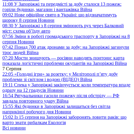
11:08
У Запоріжжі та передмісті за добу сталося 13 пожеж:
горіли будинки, магазин і вантажівка
Війна
09:02
Нове офіційне свято в Україні: що відзначатимуть
щороку 8 серпня
Новини
08:30
У Запоріжжі з 8 серпня змінюють рух через Балковий
міст: схема об’їзду
авто
07:56
Зміни в роботі громадського траспорту в Запоріжжі на 8
серпня
Новини
07:42
Понад 700 атак дронами за добу: на Запоріжжі загинули
троє людей
Війна
07:20
Мости знищують — росіяни наводять понтони: карта
показала логістичні проблеми окупантів на Запоріжжі
Війна
7 Серпня
22:05
«Голодні ігри» за розетку: у Мелітополі п’яту добу
проблеми зі світлом і водою (ВІДЕО)
Війна
19:11
Спека у Запоріжжі закінчується: коли температура впаде
одразу на 12 градусів
Новини
16:54
Рятувальники гасили пожежу після обстрілу — РФ
завдала повторного удару
Війна
15:55
Які будинки в Запоріжжі залишаться без світла
наприкінці робочого дня
Новини
15:02
Із 15 серпня на Запоріжжі заборонять ловити раків: що
варто знати рибалкам
Екологія
Всі новини