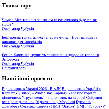
Точки зору
Чому в Мелітополі з бензином та електрикою буде тільки
гірше?
Олександр Чубукін
Безперевна тривога, якої тепер не чути… Нові загрози та
виклики для запоріжців
Олександр Чубукін
Регіна Харченко, зупиніть спилювання здорових тополь в
Запоріжжі
Олександр Чубукін
Всі точки зору
Наші інші проєкти
Відпочинок в Україні 2026 - RestIN
Відпочинок в Україні у
Карпатах у зимку - WinterTime
Карпати - все про гори та
відпочинок
"Трускавець" - відпочинок на курорті
Східниця -
все про відпочинок
Відпочинок у Моршині
Буковель
Драгобрат
Славсько
Свалява
НМП "Затока"
НМП "Грибовка"