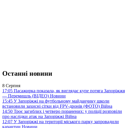
Останні новини
8 Серпня
17:05
Пасажирка показала, як виглядає купе потяга Запоріжжя
— Перемишль (ВІДЕО)
Новини
15:45
У Запоріжжі на футбольному майданчику школи
встановили захисні сітки від FPV-дронів (ФОТО)
Війна
14:50
Троє загиблих і четверо поранених: у поліції розповіли
про наслідки атак на Запоріжжі
Війна
12:07
У Запоріжжі на території міського парку запровадили
карантин
Новини