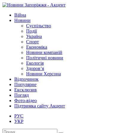
Війна
Новини
Суспільство
Події
Україна
Спорт
Економіка
Новини компаній
Політичні новини
Екологія
Здоров’я
Новини Херсона
Відпочинок
Популярне
Ексклюзив
Погляд
Фото-відео
Підтримка сайту Акцент
РУС
УКР