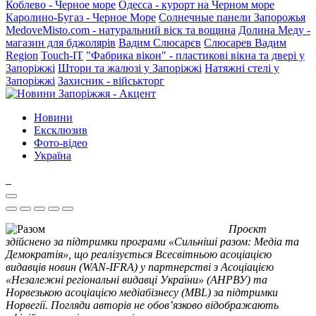
Коблево - Черное море
Одесса - курорт на Черном море
Каролино-Бугаз - Черное Море
Солнечные панели Запорожья
MedoveMisto.com - натуральний віск та вощина
Долина Меду -
магазин для бджолярів
Вадим Слюсарєв
Слюсарев Вадим
Region
Touch-IT
"Фабрика вікон" - пластикові вікна та двері у
Запоріжжі
Штори та жалюзі у Запоріжжі
Натяжні стелі у
Запоріжжі
Захисник - військторг
Новини
Ексклюзив
Фото-відео
Україна
Проєкт
здійснено за підтримки програми «Сильніші разом: Медіа та
Демократія», що реалізується Всесвітньою асоціацією
видавців новин (WAN-IFRA) у партнерстві з Асоціацією
«Незалежні регіональні видавці України» (АНРВУ) та
Норвезькою асоціацією медіабізнесу (MBL) за підтримки
Норвегії. Погляди авторів не обов’язково відображають