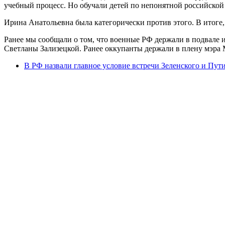
учебный процесс. Но обучали детей по непонятной российской 
Ирина Анатольевна была категорически против этого. В итоге
Ранее мы сообщали о том, что военные РФ держали в подвале 
Светланы Зализецкой. Ранее оккупанты держали в плену мэра
В РФ назвали главное условие встречи Зеленского и Пут