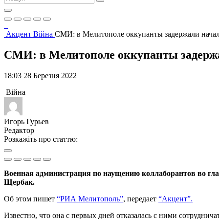
Акцент
Війна
СМИ: в Мелитополе оккупанты задержали начал
СМИ: в Мелитополе оккупанты задержа
18:03 28 Березня 2022
Війна
Игорь Гурьев
Редактор
Розкажіть про статтю:
Военная администрация по наущению коллаборантов во гла
Щербак.
Об этом пишет
“РИА Мелитополь”
, передает
“Акцент”.
Известно, что она с первых дней отказалась с ними сотруднича