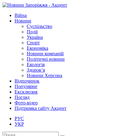
Війна
Новини
Суспільство
Події
Україна
Спорт
Економіка
Новини компаній
Політичні новини
Екологія
Здоров’я
Новини Херсона
Відпочинок
Популярне
Ексклюзив
Погляд
Фото-відео
Підтримка сайту Акцент
РУС
УКР