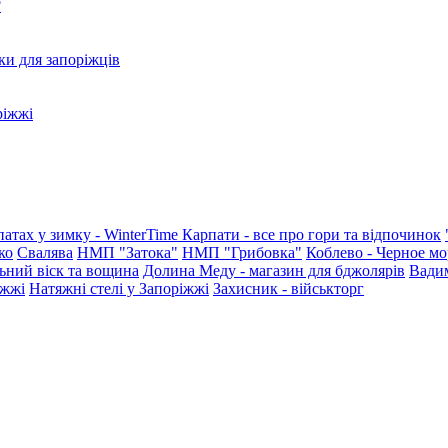
?
ки для запоріжців
ріжжі
патах у зимку - WinterTime
Карпати - все про гори та відпочинок
ко
Свалява
НМП "Затока"
НМП "Грибовка"
Коблево - Черное мо
ьний віск та вощина
Долина Меду - магазин для бджолярів
Вади
іжжі
Натяжні стелі у Запоріжжі
Захисник - військторг