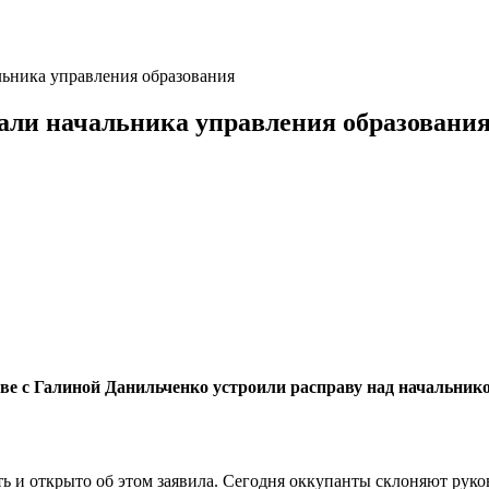
ьника управления образования
ли начальника управления образовани
ве с Галиной Данильченко устроили расправу над начальни
ть и открыто об этом заявила. Сегодня оккупанты склоняют руко