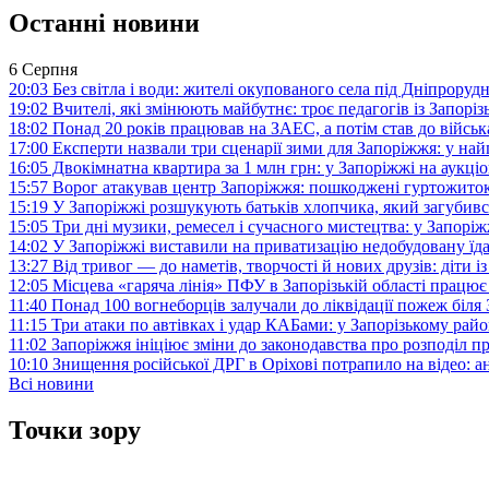
Останні новини
6 Серпня
20:03
Без світла і води: жителі окупованого села під Дніпрору
19:02
Вчителі, які змінюють майбутнє: троє педагогів із Запор
18:02
Понад 20 років працював на ЗАЕС, а потім став до війська:
17:00
Експерти назвали три сценарії зими для Запоріжжя: у на
16:05
Двокімнатна квартира за 1 млн грн: у Запоріжжі на аук
15:57
Ворог атакував центр Запоріжжя: пошкоджені гуртожито
15:19
У Запоріжжі розшукують батьків хлопчика, який загубив
15:05
Три дні музики, ремесел і сучасного мистецтва: у Запор
14:02
У Запоріжжі виставили на приватизацію недобудовану їд
13:27
Від тривог — до наметів, творчості й нових друзів: діти
12:05
Місцева «гаряча лінія» ПФУ в Запорізькій області працює 
11:40
Понад 100 вогнеборців залучали до ліквідації пожеж біл
11:15
Три атаки по автівках і удар КАБами: у Запорізькому райо
11:02
Запоріжжя ініціює зміни до законодавства про розподіл 
10:10
Знищення російської ДРГ в Оріхові потрапило на відео: а
Всі новини
Точки зору