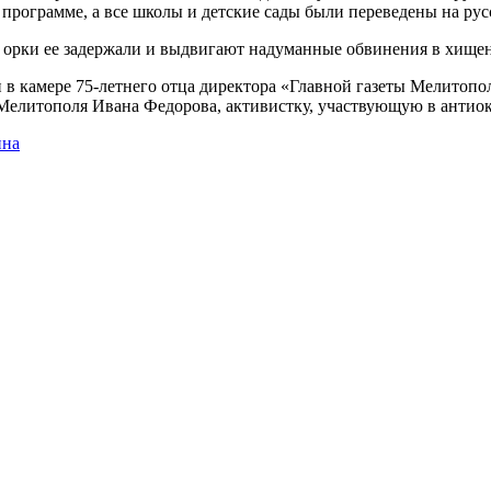
программе, а все школы и детские сады были переведены на рус
, орки ее задержали и выдвигают надуманные обвинения в хище
и в камере 75-летнего отца директора «Главной газеты Мелитоп
 Мелитополя Ивана Федорова, активистку, участвующую в анти
ина