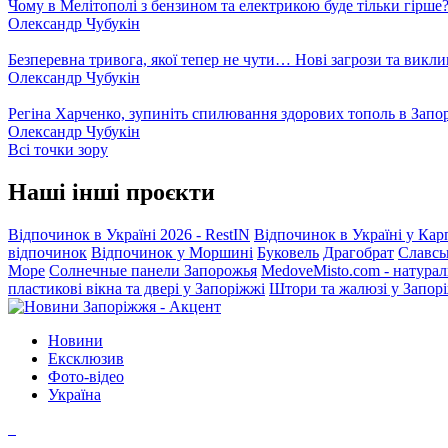
Чому в Мелітополі з бензином та електрикою буде тільки гірше
Олександр Чубукін
Безперевна тривога, якої тепер не чути… Нові загрози та викли
Олександр Чубукін
Регіна Харченко, зупиніть спилювання здорових тополь в Запо
Олександр Чубукін
Всі точки зору
Наші інші проєкти
Відпочинок в Україні 2026 - RestIN
Відпочинок в Україні у Кар
відпочинок
Відпочинок у Моршині
Буковель
Драгобрат
Славсь
Море
Солнечные панели Запорожья
MedoveMisto.com - натурал
пластикові вікна та двері у Запоріжжі
Штори та жалюзі у Запор
Новини
Ексклюзив
Фото-відео
Україна