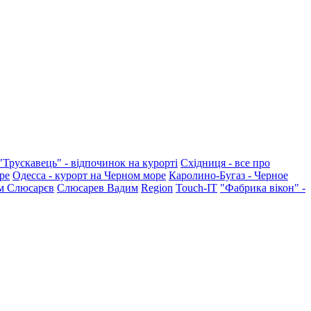
"Трускавець" - відпочинок на курорті
Східниця - все про
ре
Одесса - курорт на Черном море
Каролино-Бугаз - Черное
м Слюсарєв
Слюсарев Вадим
Region
Touch-IT
"Фабрика вікон" -