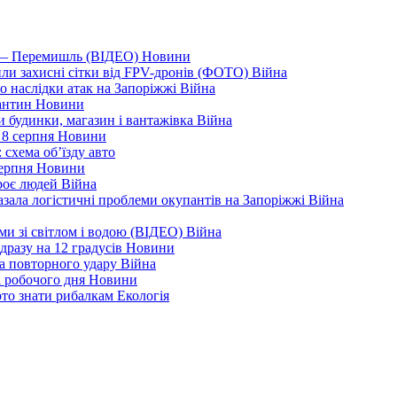
я — Перемишль (ВІДЕО)
Новини
ли захисні сітки від FPV-дронів (ФОТО)
Війна
ро наслідки атак на Запоріжжі
Війна
рантин
Новини
ли будинки, магазин і вантажівка
Війна
 8 серпня
Новини
 схема об’їзду
авто
серпня
Новини
троє людей
Війна
зала логістичні проблеми окупантів на Запоріжжі
Війна
еми зі світлом і водою (ВІДЕО)
Війна
дразу на 12 градусів
Новини
а повторного удару
Війна
і робочого дня
Новини
арто знати рибалкам
Екологія