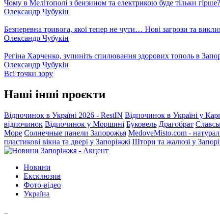
Чому в Мелітополі з бензином та електрикою буде тільки гірше
Олександр Чубукін
Безперевна тривога, якої тепер не чути… Нові загрози та викли
Олександр Чубукін
Регіна Харченко, зупиніть спилювання здорових тополь в Запо
Олександр Чубукін
Всі точки зору
Наші інші проєкти
Відпочинок в Україні 2026 - RestIN
Відпочинок в Україні у Кар
відпочинок
Відпочинок у Моршині
Буковель
Драгобрат
Славсь
Море
Солнечные панели Запорожья
MedoveMisto.com - натурал
пластикові вікна та двері у Запоріжжі
Штори та жалюзі у Запор
Новини
Ексклюзив
Фото-відео
Україна