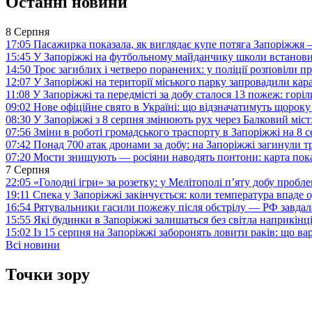
Останні новини
8 Серпня
17:05
Пасажирка показала, як виглядає купе потяга Запоріжж
15:45
У Запоріжжі на футбольному майданчику школи встанови
14:50
Троє загиблих і четверо поранених: у поліції розповіли п
12:07
У Запоріжжі на території міського парку запровадили ка
11:08
У Запоріжжі та передмісті за добу сталося 13 пожеж: горі
09:02
Нове офіційне свято в Україні: що відзначатимуть щороку
08:30
У Запоріжжі з 8 серпня змінюють рух через Балковий міст:
07:56
Зміни в роботі громадського траспорту в Запоріжжі на 8 
07:42
Понад 700 атак дронами за добу: на Запоріжжі загинули 
07:20
Мости знищують — росіяни наводять понтони: карта пока
7 Серпня
22:05
«Голодні ігри» за розетку: у Мелітополі п’яту добу пробл
19:11
Спека у Запоріжжі закінчується: коли температура впаде о
16:54
Рятувальники гасили пожежу після обстрілу — РФ завдал
15:55
Які будинки в Запоріжжі залишаться без світла наприкінц
15:02
Із 15 серпня на Запоріжжі заборонять ловити раків: що в
Всі новини
Точки зору