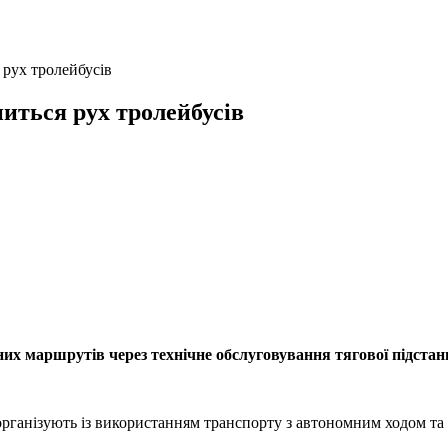
 рух тролейбусів
ниться рух тролейбусів
их маршрутів через технічне обслуговування тягової підстанц
в організують із використанням транспорту з автономним ходом т