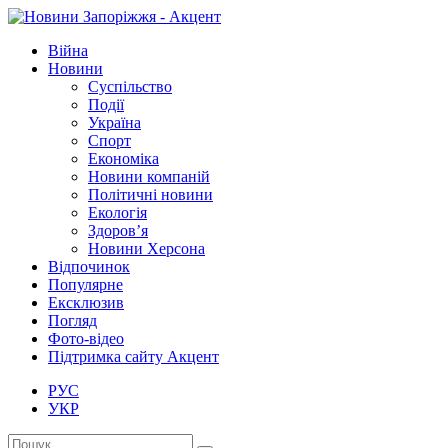
Війна
Новини
Суспільство
Події
Україна
Спорт
Економіка
Новини компаній
Політичні новини
Екологія
Здоров’я
Новини Херсона
Відпочинок
Популярне
Ексклюзив
Погляд
Фото-відео
Підтримка сайту Акцент
РУС
УКР