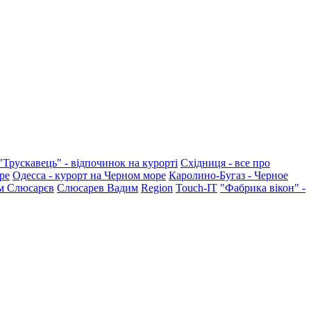
"Трускавець" - відпочинок на курорті
Східниця - все про
ре
Одесса - курорт на Черном море
Каролино-Бугаз - Черное
м Слюсарєв
Слюсарев Вадим
Region
Touch-IT
"Фабрика вікон" -