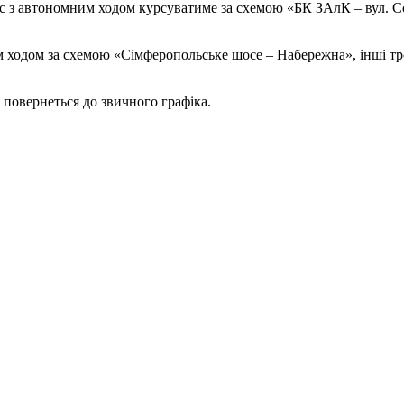
з автономним ходом курсуватиме за схемою «БК ЗАлК – вул. Сєд
 ходом за схемою «Сімферопольське шосе – Набережна», інші т
 повернеться до звичного графіка.