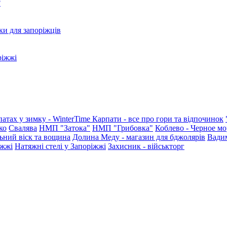
?
ки для запоріжців
ріжжі
патах у зимку - WinterTime
Карпати - все про гори та відпочинок
ко
Свалява
НМП "Затока"
НМП "Грибовка"
Коблево - Черное мо
ьний віск та вощина
Долина Меду - магазин для бджолярів
Вади
іжжі
Натяжні стелі у Запоріжжі
Захисник - військторг