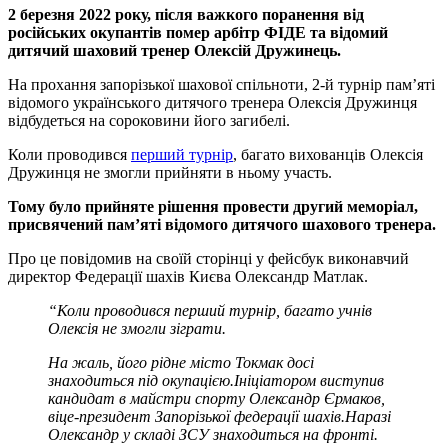
2 березня 2022 року, після важкого поранення від
російських окупантів помер арбітр ФІДЕ та відомий
дитячий шаховий тренер Олексій Дружинець.
На прохання запорізької шахової спільноти, 2-й турнір пам’яті
відомого українського дитячого тренера Олексія Дружинця
відбудеться на сороковини його загибелі.
Коли проводився
перший турнір
, багато вихованців Олексія
Дружинця не змогли прийняти в ньому участь.
Тому було прийняте рішення провести другий меморіал,
присвячений пам’яті відомого дитячого шахового тренера.
Про це повідомив на своїй сторінці у фейсбук виконавчий
директор Федерації шахів Києва Олександр Матлак.
“Коли проводився перший турнір, багато учнів
Олексія не змогли зіграти.
На жаль, його рідне місто Токмак досі
знаходиться під окупацією.Ініціатором виступив
кандидат в майстри спорту Олександр Єрмаков,
віце-президент Запорізької федерації шахів.Наразі
Олександр у складі ЗСУ знаходиться на фронті.