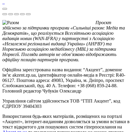
Проєкт
здійснено за підтримки програми «Сильніші разом: Медіа та
Демократія», що реалізується Всесвітньою асоціацією
видавців новин (WAN-IFRA) у партнерстві з Асоціацією
«Незалежні регіональні видавці України» (АНРВУ) та
Норвезькою асоціацією медіабізнесу (MBL) за підтримки
Норвегії. Погляди авторів не обов’язково відображають
офіційну позицію партнерів програми.
Офіційна зареєстрована назва видання: “Акцент”, доменне
ім’я: akzent.zp.ua, ідентифікатор онлайн-медіа в Реєстрі: R40-
06127. Поштова адреса: 49083, Україна, м. Дніпро, проспект
Слобожанський, буд. 40 А. Телефон: +38 (068) 859-24-88.
Головний редактор Чубукін Олександр
Управління сайтом здійснюється ТОВ “ГПП Акцент”, код
ЄДРПОУ 39404303
Використання будь-яких матеріалів, розміщених на порталі
«Акцент», інтернет-виданням дозволяється за умови вставки в
текст відкритого для пошукових систем гіперпосилання на