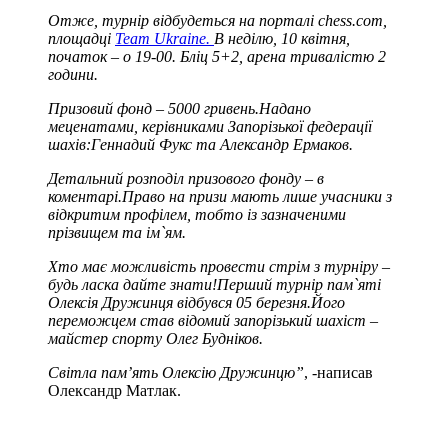
Отже, турнір відбудеться на порталі chess.com,
площадці
Team Ukraine.
В неділю, 10 квітня,
початок – о 19-00. Бліц 5+2, арена тривалістю 2
години.
Призовий фонд – 5000 гривень.Надано
меценатами, керівниками Запорізької федерації
шахів:Геннадий Фукс та Александр Ермаков.
Детальний розподіл призового фонду – в
коментарі.Право на призи мають лише учасники з
відкритим профілем, тобто із зазначеними
прізвищем та ім`ям.
Хто має можливість провести стрім з турніру –
будь ласка дайте знати!Перший турнір пам`яті
Олексія Дружинця відбувся 05 березня.Його
переможцем став відомий запорізький шахіст –
майстер спорту Олег Будніков.
Світла пам’ять Олексію Дружинцю”
, -написав
Олександр Матлак.