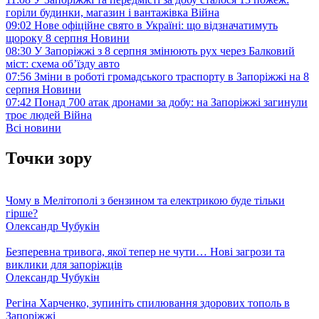
горіли будинки, магазин і вантажівка
Війна
09:02
Нове офіційне свято в Україні: що відзначатимуть
щороку 8 серпня
Новини
08:30
У Запоріжжі з 8 серпня змінюють рух через Балковий
міст: схема об’їзду
авто
07:56
Зміни в роботі громадського траспорту в Запоріжжі на 8
серпня
Новини
07:42
Понад 700 атак дронами за добу: на Запоріжжі загинули
троє людей
Війна
Всі новини
Точки зору
Чому в Мелітополі з бензином та електрикою буде тільки
гірше?
Олександр Чубукін
Безперевна тривога, якої тепер не чути… Нові загрози та
виклики для запоріжців
Олександр Чубукін
Регіна Харченко, зупиніть спилювання здорових тополь в
Запоріжжі