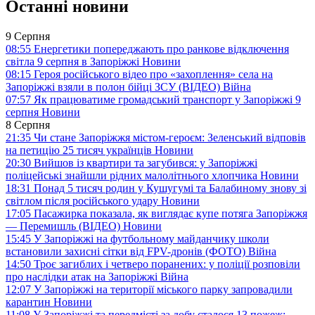
Останні новини
9 Серпня
08:55
Енергетики попереджають про ранкове відключення
світла 9 серпня в Запоріжжі
Новини
08:15
Героя російського відео про «захоплення» села на
Запоріжжі взяли в полон бійці ЗСУ (ВІДЕО)
Війна
07:57
Як працюватиме громадський транспорт у Запоріжжі 9
серпня
Новини
8 Серпня
21:35
Чи стане Запоріжжя містом-героєм: Зеленський відповів
на петицію 25 тисяч українців
Новини
20:30
Вийшов із квартири та загубився: у Запоріжжі
поліцейські знайшли рідних малолітнього хлопчика
Новини
18:31
Понад 5 тисяч родин у Кушугумі та Балабиному знову зі
світлом після російського удару
Новини
17:05
Пасажирка показала, як виглядає купе потяга Запоріжжя
— Перемишль (ВІДЕО)
Новини
15:45
У Запоріжжі на футбольному майданчику школи
встановили захисні сітки від FPV-дронів (ФОТО)
Війна
14:50
Троє загиблих і четверо поранених: у поліції розповіли
про наслідки атак на Запоріжжі
Війна
12:07
У Запоріжжі на території міського парку запровадили
карантин
Новини
11:08
У Запоріжжі та передмісті за добу сталося 13 пожеж: