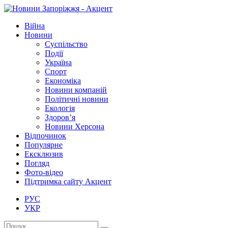
Війна
Новини
Суспільство
Події
Україна
Спорт
Економіка
Новини компаній
Політичні новини
Екологія
Здоров’я
Новини Херсона
Відпочинок
Популярне
Ексклюзив
Погляд
Фото-відео
Підтримка сайту Акцент
РУС
УКР