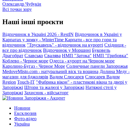
Олександр Чубукін
Всі точки зору
Наші інші проєкти
Відпочинок в Україні 2026 - RestIN
Відпочинок в Україні у
Карпатах у зимку - WinterTime
Карпати - все про гори та
відпочинок
"Трускавець" - відпочинок на курорті
Східниця -
все про відпочинок
Відпочинок у Моршині
Буковель
Драгобрат
Славсько
Свалява
НМП "Затока"
НМП "Грибовка"
Коблево - Черное море
Одесса - курорт на Черном море
Каролино-Бугаз - Черное Море
Солнечные панели Запорожья
MedoveMisto.com - натуральний віск та вощина
Долина Меду -
магазин для бджолярів
Вадим Слюсарєв
Слюсарев Вадим
Region
Touch-IT
"Фабрика вікон" - пластикові вікна та двері у
Запоріжжі
Штори та жалюзі у Запоріжжі
Натяжні стелі у
Запоріжжі
Захисник - військторг
Новини
Ексклюзив
Фото-відео
Україна