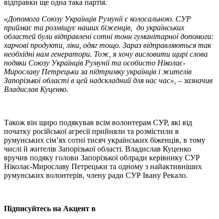
відправки ще одна така партія.
«Допомога Союзу Українців Румунії є колосальною. СУР
приймає та розміщує наших біженців, до українських
областей були відправлені сотні тонн гуманітарної допомоги:
харчові продукти, ліки, одяг тощо. Зараз відправляються так
необхідні нам генератори. Тож, я хочу висловити щирі слова
подяки Союзу Українців Румунії та особисто Ніколає-
Мирославу Петрецьки за підтримку українців і жителів
Запорізької області в цей надскладний для нас час», – зазначив
Владислав Куценко.
Також він щиро подякував всім волонтерам СУР, які від
початку російської агресії прийняли та розмістили в
румунських сім’ях сотні тисяч українських біженців, в тому
числі й жителів Запорізької області. Владислав Куценко
вручив подяку голови Запорізької облради керівнику СУР
Ніколає-Мирославу Петрецьки та одному з найактивніших
румунських волонтерів, члену ради СУР Івану Рекало.
Підписуйтесь на Акцент в