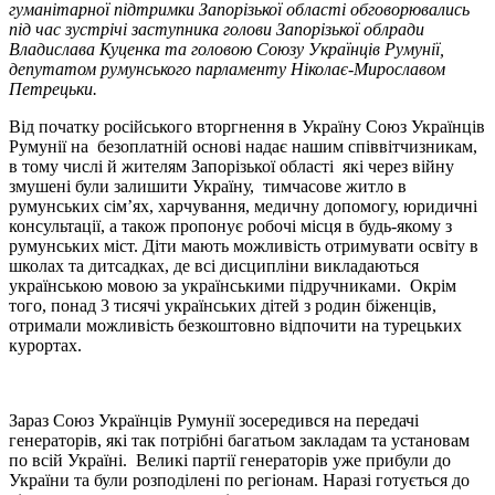
гуманітарної підтримки Запорізької області обговорювались
під час зустрічі заступника голови Запорізької облради
Владислава Куценка та головою Союзу Українців Румунії,
депутатом румунського парламенту Ніколає-Мирославом
Петрецьки.
Від початку російського вторгнення в Україну Союз Українців
Румунії на безоплатній основі надає нашим співвітчизникам,
в тому числі й жителям Запорізької області які через війну
змушені були залишити Україну, тимчасове житло в
румунських сім’ях, харчування, медичну допомогу, юридичні
консультації, а також пропонує робочі місця в будь-якому з
румунських міст. Діти мають можливість отримувати освіту в
школах та дитсадках, де всі дисципліни викладаються
українською мовою за українськими підручниками. Окрім
того, понад 3 тисячі українських дітей з родин біженців,
отримали можливість безкоштовно відпочити на турецьких
курортах.
Зараз Союз Українців Румунії зосередився на передачі
генераторів, які так потрібні багатьом закладам та установам
по всій Україні. Великі партії генераторів уже прибули до
України та були розподілені по регіонам. Наразі готується до