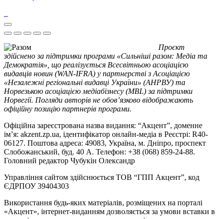
Проєкт
здійснено за підтримки програми «Сильніші разом: Медіа та
Демократія», що реалізується Всесвітньою асоціацією
видавців новин (WAN-IFRA) у партнерстві з Асоціацією
«Незалежні регіональні видавці України» (АНРВУ) та
Норвезькою асоціацією медіабізнесу (MBL) за підтримки
Норвегії. Погляди авторів не обов’язково відображають
офіційну позицію партнерів програми.
Офіційна зареєстрована назва видання: “Акцент”, доменне
ім’я: akzent.zp.ua, ідентифікатор онлайн-медіа в Реєстрі: R40-
06127. Поштова адреса: 49083, Україна, м. Дніпро, проспект
Слобожанський, буд. 40 А. Телефон: +38 (068) 859-24-88.
Головний редактор Чубукін Олександр
Управління сайтом здійснюється ТОВ “ГПП Акцент”, код
ЄДРПОУ 39404303
Використання будь-яких матеріалів, розміщених на порталі
«Акцент», інтернет-виданням дозволяється за умови вставки в