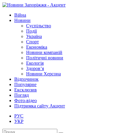
Війна
Новини
Суспільство
Події
Україна
Спорт
Економіка
Новини компаній
Політичні новини
Екологія
Здоров’я
Новини Херсона
Відпочинок
Популярне
Ексклюзив
Погляд
Фото-відео
Підтримка сайту Акцент
РУС
УКР