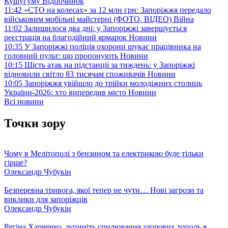
Кушугуму
Відпочинок
11:42
«СТО на колесах» за 12 млн грн: Запоріжжя передало
військовим мобільні майстерні (ФОТО, ВІДЕО)
Війна
11:02
Залишилося два дні: у Запоріжжі завершується
реєстрація на благодійний ярмарок
Новини
10:35
У Запоріжжі поліція охорони шукає працівника на
головний пульт: що пропонують
Новини
10:15
Шість атак на підстанції за тиждень: у Запоріжжі
відновили світло 83 тисячам споживачів
Новини
10:05
Запоріжжя увійшло до трійки молодіжних столиць
України-2026: хто випередив місто
Новини
Всі новини
Точки зору
Чому в Мелітополі з бензином та електрикою буде тільки
гірше?
Олександр Чубукін
Безперевна тривога, якої тепер не чути… Нові загрози та
виклики для запоріжців
Олександр Чубукін
Регіна Харченко, зупиніть спилювання здорових тополь в