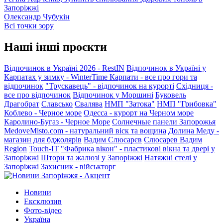
Запоріжжі
Олександр Чубукін
Всі точки зору
Наші інші проєкти
Відпочинок в Україні 2026 - RestIN
Відпочинок в Україні у
Карпатах у зимку - WinterTime
Карпати - все про гори та
відпочинок
"Трускавець" - відпочинок на курорті
Східниця -
все про відпочинок
Відпочинок у Моршині
Буковель
Драгобрат
Славсько
Свалява
НМП "Затока"
НМП "Грибовка"
Коблево - Черное море
Одесса - курорт на Черном море
Каролино-Бугаз - Черное Море
Солнечные панели Запорожья
MedoveMisto.com - натуральний віск та вощина
Долина Меду -
магазин для бджолярів
Вадим Слюсарєв
Слюсарев Вадим
Region
Touch-IT
"Фабрика вікон" - пластикові вікна та двері у
Запоріжжі
Штори та жалюзі у Запоріжжі
Натяжні стелі у
Запоріжжі
Захисник - військторг
Новини
Ексклюзив
Фото-відео
Україна