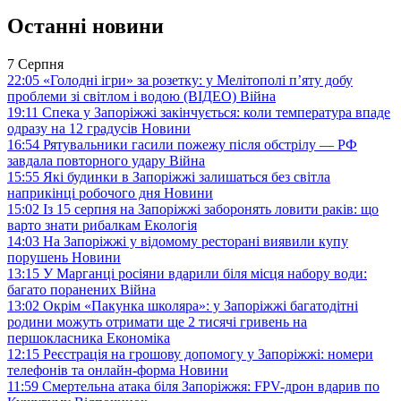
Останні новини
7 Серпня
22:05
«Голодні ігри» за розетку: у Мелітополі п’яту добу
проблеми зі світлом і водою (ВІДЕО)
Війна
19:11
Спека у Запоріжжі закінчується: коли температура впаде
одразу на 12 градусів
Новини
16:54
Рятувальники гасили пожежу після обстрілу — РФ
завдала повторного удару
Війна
15:55
Які будинки в Запоріжжі залишаться без світла
наприкінці робочого дня
Новини
15:02
Із 15 серпня на Запоріжжі заборонять ловити раків: що
варто знати рибалкам
Екологія
14:03
На Запоріжжі у відомому ресторані виявили купу
порушень
Новини
13:15
У Марганці росіяни вдарили біля місця набору води:
багато поранених
Війна
13:02
Окрім «Пакунка школяра»: у Запоріжжі багатодітні
родини можуть отримати ще 2 тисячі гривень на
першокласника
Економіка
12:15
Реєстрація на грошову допомогу у Запоріжжі: номери
телефонів та онлайн-форма
Новини
11:59
Смертельна атака біля Запоріжжя: FPV-дрон вдарив по