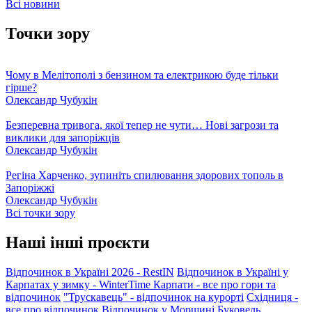
Всі новини
Точки зору
Чому в Мелітополі з бензином та електрикою буде тільки
гірше?
Олександр Чубукін
Безперевна тривога, якої тепер не чути… Нові загрози та
виклики для запоріжців
Олександр Чубукін
Регіна Харченко, зупиніть спилювання здорових тополь в
Запоріжжі
Олександр Чубукін
Всі точки зору
Наші інші проєкти
Відпочинок в Україні 2026 - RestIN
Відпочинок в Україні у
Карпатах у зимку - WinterTime
Карпати - все про гори та
відпочинок
"Трускавець" - відпочинок на курорті
Східниця -
все про відпочинок
Відпочинок у Моршині
Буковель