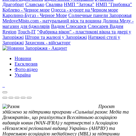
Драгобрат
Славсько
Свалява
НМП "Затока"
НМП "Грибовка"
Коблево - Черное море
Одесса - курорт на Черном море
Каролино-Бугаз - Черное Море
Солнечные панели Запорожья
MedoveMisto.com - натуральний віск та вощина
Долина Меду -
магазин для бджолярів
Вадим Слюсарєв
Слюсарев Вадим
Region
Touch-IT
"Фабрика вікон" - пластикові вікна та двері у
Запоріжжі
Штори та жалюзі у Запоріжжі
Натяжні стелі у
Запоріжжі
Захисник - військторг
Новини
Ексклюзив
Фото-відео
Україна
Проєкт
здійснено за підтримки програми «Сильніші разом: Медіа та
Демократія», що реалізується Всесвітньою асоціацією
видавців новин (WAN-IFRA) у партнерстві з Асоціацією
«Незалежні регіональні видавці України» (АНРВУ) та
Норвезькою асоціацією медіабізнесу (MBL) за підтримки