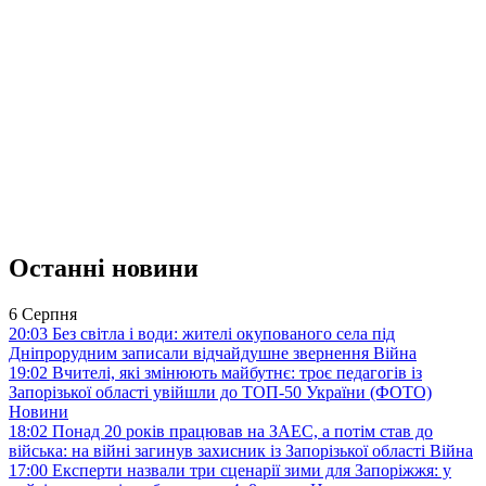
Останні новини
6 Серпня
20:03
Без світла і води: жителі окупованого села під
Дніпрорудним записали відчайдушне звернення
Війна
19:02
Вчителі, які змінюють майбутнє: троє педагогів із
Запорізької області увійшли до ТОП-50 України (ФОТО)
Новини
18:02
Понад 20 років працював на ЗАЕС, а потім став до
війська: на війні загинув захисник із Запорізької області
Війна
17:00
Експерти назвали три сценарії зими для Запоріжжя: у