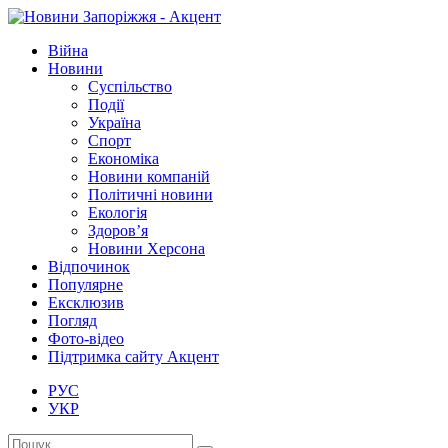
Війна
Новини
Суспільство
Події
Україна
Спорт
Економіка
Новини компаній
Політичні новини
Екологія
Здоров’я
Новини Херсона
Відпочинок
Популярне
Ексклюзив
Погляд
Фото-відео
Підтримка сайту Акцент
РУС
УКР