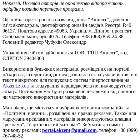
Норвегії. Погляди авторів не обов’язково відображають
офіційну позицію партнерів програми.
Офіційна зареєстрована назва видання: “Акцент”, доменне
ім’я: akzent.zp.ua, ідентифікатор онлайн-медіа в Реєстрі: R40-
06127. Поштова адреса: 49083, Україна, м. Дніпро, проспект
Слобожанський, буд. 40 А. Телефон: +38 (068) 859-24-88.
Головний редактор Чубукін Олександр
Управління сайтом здійснюється ТОВ “ГПП Акцент”, код
ЄДРПОУ 39404303
Використання будь-яких матеріалів, розміщених на порталі
«Акцент», інтернет-виданням дозволяється за умови вставки в
текст відкритого для пошукових систем гіперпосилання на
Akzent.zp.ua
та згадування першоджерела не нижче другого
абзацу. Посилання має бути розміщене незалежно від повного
чи часткового використання матеріалів.
Матеріали, що містяться в рубриках «Новини компаній» та
«Політичні новини», розміщені на правах реклами. Також для
маркування рекламних матеріалів використвуються плашки
“реклама”, “партнерський матеріал”. Зв’язатися з нами з
приводу реклами:
portal.akzent@gmail.com
, телефон +38 (099)
767-48-52