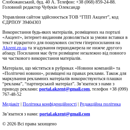
Слобожанський, буд. 40 А. Телефон: +38 (068) 859-24-88.
Головний редактор Чубукін Олександр
Управління сайтом здійснюється ТОВ “ГПП Акцент”, код
ЄДРПОУ 39404303
Використання будь-яких матеріалів, розміщених на порталі
«Акцент», інтернет-виданням дозволяється за умови вставки в
текст відкритого для пошукових систем гіперпосилання на
Akzent.zp.ua
та згадування першоджерела не нижче другого
абзацу. Посилання має бути розміщене незалежно від повного
чи часткового використання матеріалів.
Матеріали, що містяться в рубриках «Новини компаній» та
«Політичні новини», розміщені на правах реклами. Також для
маркування рекламних матеріалів використвуються плашки
“реклама”, “партнерський матеріал”. Зв’язатися з нами з
приводу реклами:
portal.akzent@gmail.com
, телефон +38 (099)
767-48-52
Медіакіт
|
Політика конфіденційності
|
Редакційна політика
Зв’язатися з нами:
portal.akzent@gmail.com
© 2026 Всі права захищено