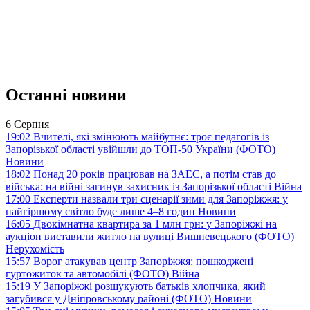
Останні новини
6 Серпня
19:02
Вчителі, які змінюють майбутнє: троє педагогів із
Запорізької області увійшли до ТОП-50 України (ФОТО)
Новини
18:02
Понад 20 років працював на ЗАЕС, а потім став до
війська: на війні загинув захисник із Запорізької області
Війна
17:00
Експерти назвали три сценарії зими для Запоріжжя: у
найгіршому світло буде лише 4–8 годин
Новини
16:05
Двокімнатна квартира за 1 млн грн: у Запоріжжі на
аукціон виставили житло на вулиці Вишневецького (ФОТО)
Нерухомість
15:57
Ворог атакував центр Запоріжжя: пошкоджені
гуртожиток та автомобілі (ФОТО)
Війна
15:19
У Запоріжжі розшукують батьків хлопчика, який
загубився у Дніпровському районі (ФОТО)
Новини