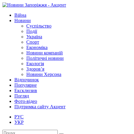
Війна
Новини
Суспільство
Події
Україна
Спорт
Економіка
Новини компаній
Політичні новини
Екологія
Здоров’я
Новини Херсона
Відпочинок
Популярне
Ексклюзив
Погляд
Фото-відео
Підтримка сайту Акцент
РУС
УКР