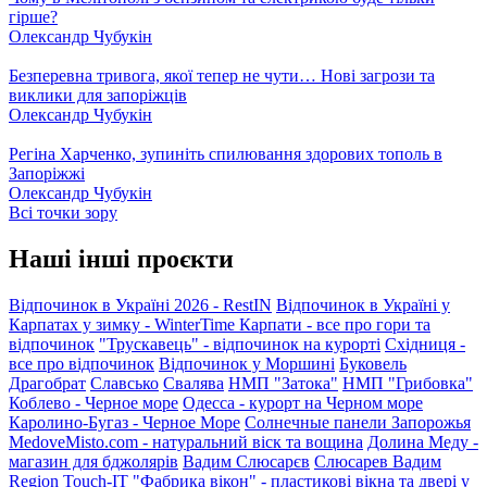
гірше?
Олександр Чубукін
Безперевна тривога, якої тепер не чути… Нові загрози та
виклики для запоріжців
Олександр Чубукін
Регіна Харченко, зупиніть спилювання здорових тополь в
Запоріжжі
Олександр Чубукін
Всі точки зору
Наші інші проєкти
Відпочинок в Україні 2026 - RestIN
Відпочинок в Україні у
Карпатах у зимку - WinterTime
Карпати - все про гори та
відпочинок
"Трускавець" - відпочинок на курорті
Східниця -
все про відпочинок
Відпочинок у Моршині
Буковель
Драгобрат
Славсько
Свалява
НМП "Затока"
НМП "Грибовка"
Коблево - Черное море
Одесса - курорт на Черном море
Каролино-Бугаз - Черное Море
Солнечные панели Запорожья
MedoveMisto.com - натуральний віск та вощина
Долина Меду -
магазин для бджолярів
Вадим Слюсарєв
Слюсарев Вадим
Region
Touch-IT
"Фабрика вікон" - пластикові вікна та двері у