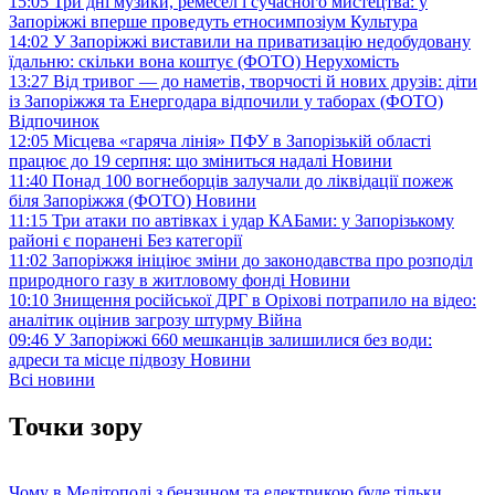
15:05
Три дні музики, ремесел і сучасного мистецтва: у
Запоріжжі вперше проведуть етносимпозіум
Культура
14:02
У Запоріжжі виставили на приватизацію недобудовану
їдальню: скільки вона коштує (ФОТО)
Нерухомість
13:27
Від тривог — до наметів, творчості й нових друзів: діти
із Запоріжжя та Енергодара відпочили у таборах (ФОТО)
Відпочинок
12:05
Місцева «гаряча лінія» ПФУ в Запорізькій області
працює до 19 серпня: що зміниться надалі
Новини
11:40
Понад 100 вогнеборців залучали до ліквідації пожеж
біля Запоріжжя (ФОТО)
Новини
11:15
Три атаки по автівках і удар КАБами: у Запорізькому
районі є поранені
Без категорії
11:02
Запоріжжя ініціює зміни до законодавства про розподіл
природного газу в житловому фонді
Новини
10:10
Знищення російської ДРГ в Оріхові потрапило на відео:
аналітик оцінив загрозу штурму
Війна
09:46
У Запоріжжі 660 мешканців залишилися без води:
адреси та місце підвозу
Новини
Всі новини
Точки зору
Чому в Мелітополі з бензином та електрикою буде тільки