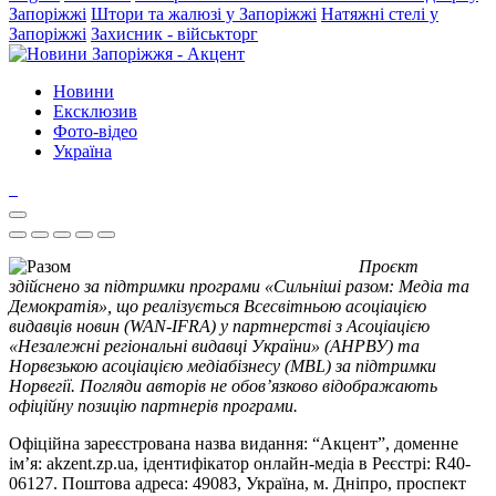
Запоріжжі
Штори та жалюзі у Запоріжжі
Натяжні стелі у
Запоріжжі
Захисник - військторг
Новини
Ексклюзив
Фото-відео
Україна
Проєкт
здійснено за підтримки програми «Сильніші разом: Медіа та
Демократія», що реалізується Всесвітньою асоціацією
видавців новин (WAN-IFRA) у партнерстві з Асоціацією
«Незалежні регіональні видавці України» (АНРВУ) та
Норвезькою асоціацією медіабізнесу (MBL) за підтримки
Норвегії. Погляди авторів не обов’язково відображають
офіційну позицію партнерів програми.
Офіційна зареєстрована назва видання: “Акцент”, доменне
ім’я: akzent.zp.ua, ідентифікатор онлайн-медіа в Реєстрі: R40-
06127. Поштова адреса: 49083, Україна, м. Дніпро, проспект