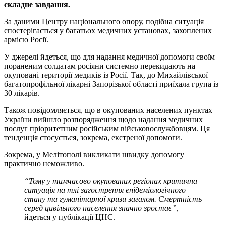
складне завдання.
За даними Центру національного опору, подібна ситуація
спостерігається у багатьох медичних установах, захоплених
армією Росії.
У джерелі йдеться, що для надання медичної допомоги своїм
пораненим солдатам росіяни системно перекидають на
окуповані території медиків із Росії. Так, до Михайлівської
багатопрофільної лікарні Запорізької області приїхала група із
30 лікарів.
Також повідомляється, що в окупованих населених пунктах
України вийшло розпорядження щодо надання медичних
послуг пріоритетним російським військовослужбовцям. Ця
тенденція стосується, зокрема, екстреної допомоги.
Зокрема, у Мелітополі викликати швидку допомогу
практично неможливо.
“Тому у тимчасово окупованих регіонах критична
ситуація на тлі загострення епідеміологічного
стану та гуманітарної кризи загалом. Смертність
серед цивільного населення значно зростає”,
–
йдеться у публікації ЦНС.