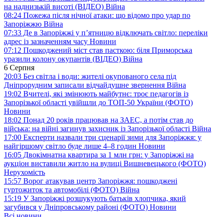
на наднизькій висоті (ВІДЕО)
Війна
08:24
Пожежа після нічної атаки: що відомо про удар по
Запоріжжю
Війна
07:33
Де в Запоріжжі у п’ятницю відключать світло: переліки
адрес із зазначенням часу
Новини
07:12
Пошкоджений міст став пасткою: біля Приморська
уразили колону окупантів (ВІДЕО)
Війна
6 Серпня
20:03
Без світла і води: жителі окупованого села під
Дніпрорудним записали відчайдушне звернення
Війна
19:02
Вчителі, які змінюють майбутнє: троє педагогів із
Запорізької області увійшли до ТОП-50 України (ФОТО)
Новини
18:02
Понад 20 років працював на ЗАЕС, а потім став до
війська: на війні загинув захисник із Запорізької області
Війна
17:00
Експерти назвали три сценарії зими для Запоріжжя: у
найгіршому світло буде лише 4–8 годин
Новини
16:05
Двокімнатна квартира за 1 млн грн: у Запоріжжі на
аукціон виставили житло на вулиці Вишневецького (ФОТО)
Нерухомість
15:57
Ворог атакував центр Запоріжжя: пошкоджені
гуртожиток та автомобілі (ФОТО)
Війна
15:19
У Запоріжжі розшукують батьків хлопчика, який
загубився у Дніпровському районі (ФОТО)
Новини
Всі новини