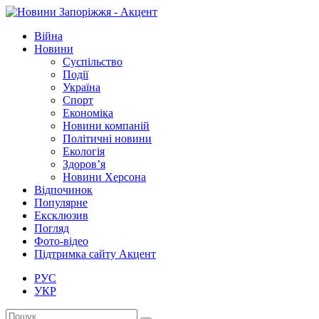
Війна
Новини
Суспільство
Події
Україна
Спорт
Економіка
Новини компаній
Політичні новини
Екологія
Здоров’я
Новини Херсона
Відпочинок
Популярне
Ексклюзив
Погляд
Фото-відео
Підтримка сайту Акцент
РУС
УКР