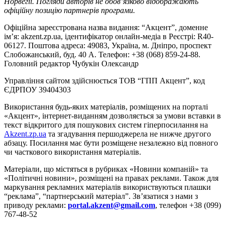
Норвегії. Погляди авторів не обов’язково відображають
офіційну позицію партнерів програми.
Офіційна зареєстрована назва видання: “Акцент”, доменне
ім’я: akzent.zp.ua, ідентифікатор онлайн-медіа в Реєстрі: R40-
06127. Поштова адреса: 49083, Україна, м. Дніпро, проспект
Слобожанський, буд. 40 А. Телефон: +38 (068) 859-24-88.
Головний редактор Чубукін Олександр
Управління сайтом здійснюється ТОВ “ГПП Акцент”, код
ЄДРПОУ 39404303
Використання будь-яких матеріалів, розміщених на порталі
«Акцент», інтернет-виданням дозволяється за умови вставки в
текст відкритого для пошукових систем гіперпосилання на
Akzent.zp.ua
та згадування першоджерела не нижче другого
абзацу. Посилання має бути розміщене незалежно від повного
чи часткового використання матеріалів.
Матеріали, що містяться в рубриках «Новини компаній» та
«Політичні новини», розміщені на правах реклами. Також для
маркування рекламних матеріалів використвуються плашки
“реклама”, “партнерський матеріал”. Зв’язатися з нами з
приводу реклами:
portal.akzent@gmail.com
, телефон +38 (099)
767-48-52