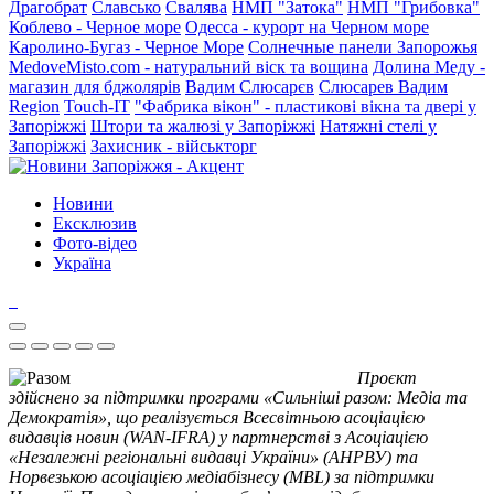
Драгобрат
Славсько
Свалява
НМП "Затока"
НМП "Грибовка"
Коблево - Черное море
Одесса - курорт на Черном море
Каролино-Бугаз - Черное Море
Солнечные панели Запорожья
MedoveMisto.com - натуральний віск та вощина
Долина Меду -
магазин для бджолярів
Вадим Слюсарєв
Слюсарев Вадим
Region
Touch-IT
"Фабрика вікон" - пластикові вікна та двері у
Запоріжжі
Штори та жалюзі у Запоріжжі
Натяжні стелі у
Запоріжжі
Захисник - військторг
Новини
Ексклюзив
Фото-відео
Україна
Проєкт
здійснено за підтримки програми «Сильніші разом: Медіа та
Демократія», що реалізується Всесвітньою асоціацією
видавців новин (WAN-IFRA) у партнерстві з Асоціацією
«Незалежні регіональні видавці України» (АНРВУ) та
Норвезькою асоціацією медіабізнесу (MBL) за підтримки