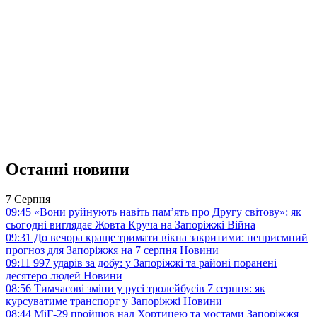
Останні новини
7 Серпня
09:45
«Вони руйнують навіть пам’ять про Другу світову»: як
сьогодні виглядає Жовта Круча на Запоріжжі
Війна
09:31
До вечора краще тримати вікна закритими: неприємний
прогноз для Запоріжжя на 7 серпня
Новини
09:11
997 ударів за добу: у Запоріжжі та районі поранені
десятеро людей
Новини
08:56
Тимчасові зміни у русі тролейбусів 7 серпня: як
курсуватиме транспорт у Запоріжжі
Новини
08:44
МіГ-29 пройшов над Хортицею та мостами Запоріжжя