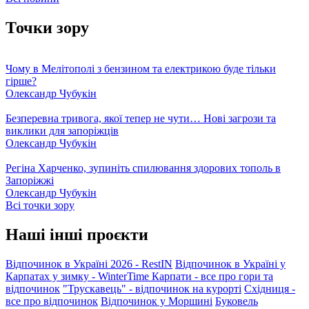
Точки зору
Чому в Мелітополі з бензином та електрикою буде тільки
гірше?
Олександр Чубукін
Безперевна тривога, якої тепер не чути… Нові загрози та
виклики для запоріжців
Олександр Чубукін
Регіна Харченко, зупиніть спилювання здорових тополь в
Запоріжжі
Олександр Чубукін
Всі точки зору
Наші інші проєкти
Відпочинок в Україні 2026 - RestIN
Відпочинок в Україні у
Карпатах у зимку - WinterTime
Карпати - все про гори та
відпочинок
"Трускавець" - відпочинок на курорті
Східниця -
все про відпочинок
Відпочинок у Моршині
Буковель