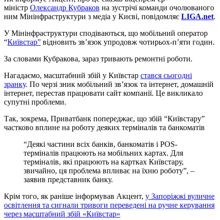
міністр
Олександр Кубраков
на зустрічі команди очолюваного
ним Мінінфраструктури з медіа у Києві, повідомляє
LIGA.net
.
У Мінінфраструктури сподіваються, що мобільний оператор
“
Київстар”
відновить звʼязок упродовж чотирьох-пʼяти годин.
За словами Кубракова, зараз тривають ремонтні роботи.
Нагадаємо, масштабний збій у Київстар
стався сьогодні
зранку
. По черзі зник мобільний зв’язок та інтернет, домашній
інтернет, перестав працювати сайт компанії. Це викликало
супутні проблеми.
Так, зокрема, Приватбанк попереджає, що збій “Київстару”
частково вплине на роботу деяких терміналів та банкоматів
“Деякі частини всіх банків, банкоматів і POS-
терміналів працюють на мобільних картах. Для
терміналів, які працюють на картках Київстару,
звичайно, ця проблема впливає на їхню роботу”, –
заявив представник банку.
Крім того, як раніше інформував Акцент,
у Запоріжжі вуличне
освітлення та сигнали тривоги переведені на ручне керування
через масштабний збій «Київстар»