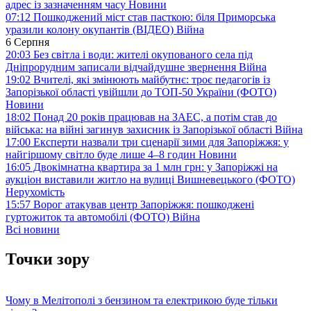
адрес із зазначенням часу
Новини
07:12
Пошкоджений міст став пасткою: біля Приморська
уразили колону окупантів (ВІДЕО)
Війна
6 Серпня
20:03
Без світла і води: жителі окупованого села під
Дніпрорудним записали відчайдушне звернення
Війна
19:02
Вчителі, які змінюють майбутнє: троє педагогів із
Запорізької області увійшли до ТОП-50 України (ФОТО)
Новини
18:02
Понад 20 років працював на ЗАЕС, а потім став до
війська: на війні загинув захисник із Запорізької області
Війна
17:00
Експерти назвали три сценарії зими для Запоріжжя: у
найгіршому світло буде лише 4–8 годин
Новини
16:05
Двокімнатна квартира за 1 млн грн: у Запоріжжі на
аукціон виставили житло на вулиці Вишневецького (ФОТО)
Нерухомість
15:57
Ворог атакував центр Запоріжжя: пошкоджені
гуртожиток та автомобілі (ФОТО)
Війна
Всі новини
Точки зору
Чому в Мелітополі з бензином та електрикою буде тільки