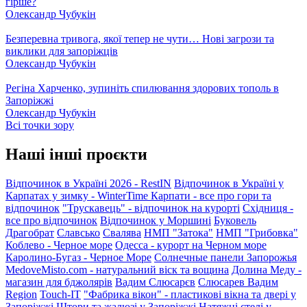
гірше?
Олександр Чубукін
Безперевна тривога, якої тепер не чути… Нові загрози та
виклики для запоріжців
Олександр Чубукін
Регіна Харченко, зупиніть спилювання здорових тополь в
Запоріжжі
Олександр Чубукін
Всі точки зору
Наші інші проєкти
Відпочинок в Україні 2026 - RestIN
Відпочинок в Україні у
Карпатах у зимку - WinterTime
Карпати - все про гори та
відпочинок
"Трускавець" - відпочинок на курорті
Східниця -
все про відпочинок
Відпочинок у Моршині
Буковель
Драгобрат
Славсько
Свалява
НМП "Затока"
НМП "Грибовка"
Коблево - Черное море
Одесса - курорт на Черном море
Каролино-Бугаз - Черное Море
Солнечные панели Запорожья
MedoveMisto.com - натуральний віск та вощина
Долина Меду -
магазин для бджолярів
Вадим Слюсарєв
Слюсарев Вадим
Region
Touch-IT
"Фабрика вікон" - пластикові вікна та двері у
Запоріжжі
Штори та жалюзі у Запоріжжі
Натяжні стелі у