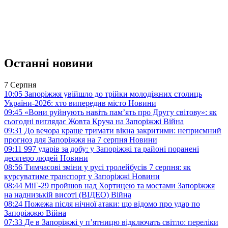
Останні новини
7 Серпня
10:05
Запоріжжя увійшло до трійки молодіжних столиць
України-2026: хто випередив місто
Новини
09:45
«Вони руйнують навіть пам’ять про Другу світову»: як
сьогодні виглядає Жовта Круча на Запоріжжі
Війна
09:31
До вечора краще тримати вікна закритими: неприємний
прогноз для Запоріжжя на 7 серпня
Новини
09:11
997 ударів за добу: у Запоріжжі та районі поранені
десятеро людей
Новини
08:56
Тимчасові зміни у русі тролейбусів 7 серпня: як
курсуватиме транспорт у Запоріжжі
Новини
08:44
МіГ-29 пройшов над Хортицею та мостами Запоріжжя
на наднизькій висоті (ВІДЕО)
Війна
08:24
Пожежа після нічної атаки: що відомо про удар по
Запоріжжю
Війна
07:33
Де в Запоріжжі у п’ятницю відключать світло: переліки