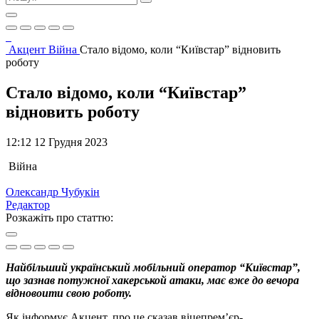
Акцент
Війна
Стало відомо, коли “Київстар” відновить
роботу
Стало відомо, коли “Київстар”
відновить роботу
12:12 12 Грудня 2023
Війна
Олександр Чубукін
Редактор
Розкажіть про статтю:
Найбільший український мобільний оператор “Київстар”,
що зазнав потужної хакерськой атаки, має вже до вечора
відновоити свою роботу.
Як інформує Акцент, про це сказав віцепрем’єр-