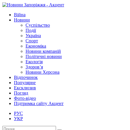
Війна
Новини
Суспільство
Події
Україна
Спорт
Економіка
Новини компаній
Політичні новини
Екологія
Здоров’я
Новини Херсона
Відпочинок
Популярне
Ексклюзив
Погляд
Фото-відео
Підтримка сайту Акцент
РУС
УКР