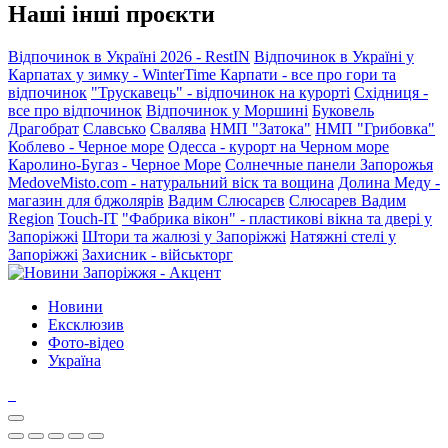
Наші інші проєкти
Відпочинок в Україні 2026 - RestIN
Відпочинок в Україні у
Карпатах у зимку - WinterTime
Карпати - все про гори та
відпочинок
"Трускавець" - відпочинок на курорті
Східниця -
все про відпочинок
Відпочинок у Моршині
Буковель
Драгобрат
Славсько
Свалява
НМП "Затока"
НМП "Грибовка"
Коблево - Черное море
Одесса - курорт на Черном море
Каролино-Бугаз - Черное Море
Солнечные панели Запорожья
MedoveMisto.com - натуральний віск та вощина
Долина Меду -
магазин для бджолярів
Вадим Слюсарєв
Слюсарев Вадим
Region
Touch-IT
"Фабрика вікон" - пластикові вікна та двері у
Запоріжжі
Штори та жалюзі у Запоріжжі
Натяжні стелі у
Запоріжжі
Захисник - військторг
Новини
Ексклюзив
Фото-відео
Україна