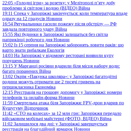
22:05
«Голодні ігри» за розетку: у Мелітополі п’яту добу
проблеми зі світлом і водою (ВІДЕО)
Війна
19:11
Спека у Запоріжжі закінчується: коли температура впаде
одразу на 12 градусів
Новини
16:54
Рятувальники гасили пожежу після обстрілу — РФ
завдала повторного удару
Війна
15:55
Які будинки в Запоріжжі залишаться без світла
наприкінці робочого дня
Новини
15:02
Із 15 серпня на Запоріжжі заборонять ловити раків: що
варто знати рибалкам
Екологія
14:03
На Запоріжжі у відомому ресторані виявили купу
порушень
Новини
13:15
У Марганці росіяни вдарили біля місця набору води:
багато поранених
Війна
13:02
Окрім «Пакунка школяра»: у Запоріжжі багатодітні
родини можуть отримати ще 2 тисячі гривень на
першокласника
Економіка
12:15
Реєстрація на грошову допомогу у Запоріжжі: номери
телефонів та онлайн-форма
Новини
11:59
Смертельна атака біля Запоріжжя: FPV-дрон вдарив по
Кушугуму
Відпочинок
11:42
«СТО на колесах» за 12 млн грн: Запоріжжя передало
військовим мобільні майстерні (ФОТО, ВІДЕО)
Війна
11:02
Залишилося два дні: у Запоріжжі завершується
реєстрація на благодійний ярмарок
Новини