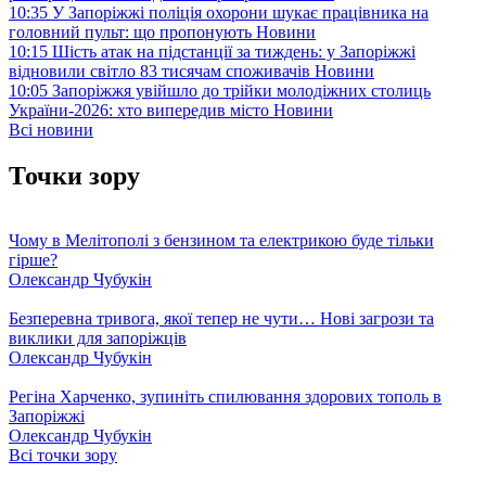
10:35
У Запоріжжі поліція охорони шукає працівника на
головний пульт: що пропонують
Новини
10:15
Шість атак на підстанції за тиждень: у Запоріжжі
відновили світло 83 тисячам споживачів
Новини
10:05
Запоріжжя увійшло до трійки молодіжних столиць
України-2026: хто випередив місто
Новини
Всі новини
Точки зору
Чому в Мелітополі з бензином та електрикою буде тільки
гірше?
Олександр Чубукін
Безперевна тривога, якої тепер не чути… Нові загрози та
виклики для запоріжців
Олександр Чубукін
Регіна Харченко, зупиніть спилювання здорових тополь в
Запоріжжі
Олександр Чубукін
Всі точки зору