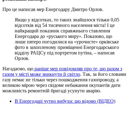
Про це написав мер Енергодару Дмитро Орлов.
Якщо у відсотках, то таких знайшлося тільки 0,05
відсотків від 54 тисячного населення міста! І це
найкращий показник справжнього ставлення
Енергодара до «руського миру». Показово, що
лише пятеро погодилися на «урочисте» орківське
фото в захопленому приміщенні Енергодарського
відділу РАЦСу під портретом путіна, – написав
Орлов.
Нагадаємо, що
раніше мер повідомляв про те, що разом з
газом у місті може зникнути й світло
. Так, за його словами
газу немає не тільки через пошкодження газопроводу, а
великою мірою через свідоме небажання окупантів дати
можливість ремонтній бригаді усунути аварію.
В Енергодарі чутно вибухи: що відомо (ВІДЕО)