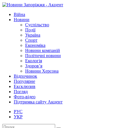
Війна
Новини
Суспільство
Події
Україна
Спорт
Економіка
Новини компаній
Політичні новини
Екологія
Здоров’я
Новини Херсона
Відпочинок
Популярне
Ексклюзив
Погляд
Фото-відео
Підтримка сайту Акцент
РУС
УКР