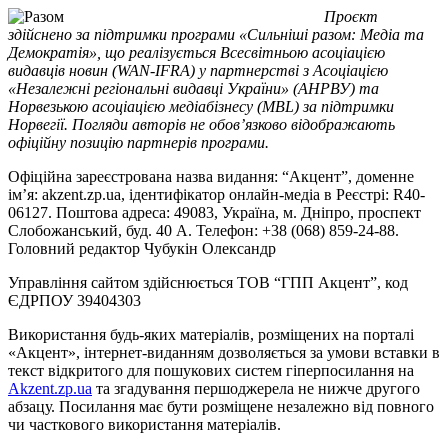
Проєкт
здійснено за підтримки програми «Сильніші разом: Медіа та
Демократія», що реалізується Всесвітньою асоціацією
видавців новин (WAN-IFRA) у партнерстві з Асоціацією
«Незалежні регіональні видавці України» (АНРВУ) та
Норвезькою асоціацією медіабізнесу (MBL) за підтримки
Норвегії. Погляди авторів не обов’язково відображають
офіційну позицію партнерів програми.
Офіційна зареєстрована назва видання: “Акцент”, доменне
ім’я: akzent.zp.ua, ідентифікатор онлайн-медіа в Реєстрі: R40-
06127. Поштова адреса: 49083, Україна, м. Дніпро, проспект
Слобожанський, буд. 40 А. Телефон: +38 (068) 859-24-88.
Головний редактор Чубукін Олександр
Управління сайтом здійснюється ТОВ “ГПП Акцент”, код
ЄДРПОУ 39404303
Використання будь-яких матеріалів, розміщених на порталі
«Акцент», інтернет-виданням дозволяється за умови вставки в
текст відкритого для пошукових систем гіперпосилання на
Akzent.zp.ua
та згадування першоджерела не нижче другого
абзацу. Посилання має бути розміщене незалежно від повного
чи часткового використання матеріалів.