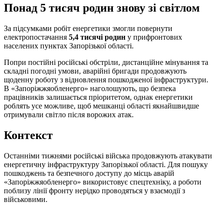
Понад 5 тисяч родин знову зі світлом
За підсумками робіт енергетики змогли повернути
електропостачання
5,4 тисячі родин
у прифронтових
населених пунктах Запорізької області.
Попри постійні російські обстріли, дистанційне мінування та
складні погодні умови, аварійні бригади продовжують
щоденну роботу з відновлення пошкодженої інфраструктури.
В «Запоріжжяобленерго» наголошують, що безпека
працівників залишається пріоритетом, однак енергетики
роблять усе можливе, щоб мешканці області якнайшвидше
отримували світло після ворожих атак.
Контекст
Останніми тижнями російські війська продовжують атакувати
енергетичну інфраструктуру Запорізької області. Для пошуку
пошкоджень та безпечного доступу до місць аварій
«Запоріжжяобленерго» використовує спецтехніку, а роботи
поблизу лінії фронту нерідко проводяться у взаємодії з
військовими.