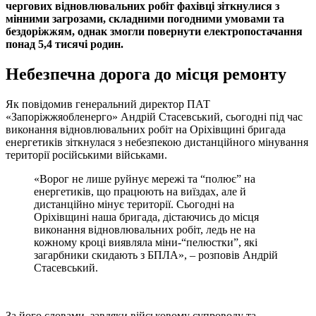
чергових відновлювальних робіт фахівці зіткнулися з
мінними загрозами, складними погодними умовами та
бездоріжжям, однак змогли повернути електропостачання
понад 5,4 тисячі родин.
Небезпечна дорога до місця ремонту
Як повідомив генеральний директор ПАТ
«Запоріжжяобленерго» Андрій Стасевський, сьогодні під час
виконання відновлювальних робіт на Оріхівщині бригада
енергетиків зіткнулася з небезпекою дистанційного мінування
території російськими військами.
«Ворог не лише руйнує мережі та “полює” на
енергетиків, що працюють на виїздах, але й
дистанційно мінує території. Сьогодні на
Оріхівщині наша бригада, дістаючись до місця
виконання відновлювальних робіт, ледь не на
кожному кроці виявляла міни-“пелюстки”, які
загарбники скидають з БПЛА», – розповів Андрій
Стасевський.
За його словами, завдяки військовому супроводу та