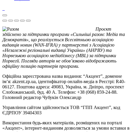
Проєкт
здійснено за підтримки програми «Сильніші разом: Медіа та
Демократія», що реалізується Всесвітньою асоціацією
видавців новин (WAN-IFRA) у партнерстві з Асоціацією
«Незалежні регіональні видавці України» (АНРВУ) та
Норвезькою асоціацією медіабізнесу (MBL) за підтримки
Норвегії. Погляди авторів не обов’язково відображають
офіційну позицію партнерів програми.
Офіційна зареєстрована назва видання: “Акцент”, доменне
ім’я: akzent.zp.ua, ідентифікатор онлайн-медіа в Реєстрі: R40-
06127. Поштова адреса: 49083, Україна, м. Дніпро, проспект
Слобожанський, буд. 40 А. Телефон: +38 (068) 859-24-88.
Головний редактор Чубукін Олександр
Управління сайтом здійснюється ТОВ “ГПП Акцент”, код
ЄДРПОУ 39404303
Використання будь-яких матеріалів, розміщених на порталі
«Акцент», інтернет-виданням дозволяється за умови вставки в