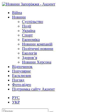
Війна
Новини
Суспільство
Події
Україна
Спорт
Економіка
Новини компаній
Політичні новини
Екологія
Здоров’я
Новини Херсона
Відпочинок
Популярне
Ексклюзив
Погляд
Фото-відео
Підтримка сайту Акцент
РУС
УКР