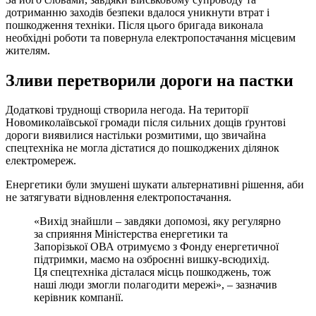
дотриманню заходів безпеки вдалося уникнути втрат і
пошкодження техніки. Після цього бригада виконала
необхідні роботи та повернула електропостачання місцевим
жителям.
Зливи перетворили дороги на пастки
Додаткові труднощі створила негода. На території
Новомиколаївської громади після сильних дощів ґрунтові
дороги виявилися настільки розмитими, що звичайна
спецтехніка не могла дістатися до пошкоджених ділянок
електромереж.
Енергетики були змушені шукати альтернативні рішення, аби
не затягувати відновлення електропостачання.
«Вихід знайшли – завдяки допомозі, яку регулярно
за сприяння Міністерства енергетики та
Запорізької ОВА отримуємо з Фонду енергетичної
підтримки, маємо на озброєнні вишку-всюдихід.
Ця спецтехніка дісталася місць пошкоджень, тож
наші люди змогли полагодити мережі», – зазначив
керівник компанії.