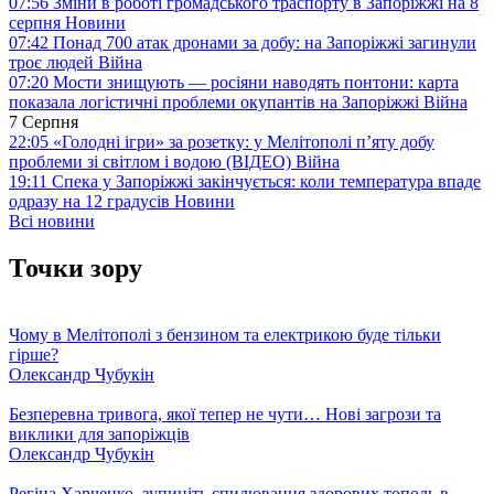
07:56
Зміни в роботі громадського траспорту в Запоріжжі на 8
серпня
Новини
07:42
Понад 700 атак дронами за добу: на Запоріжжі загинули
троє людей
Війна
07:20
Мости знищують — росіяни наводять понтони: карта
показала логістичні проблеми окупантів на Запоріжжі
Війна
7 Серпня
22:05
«Голодні ігри» за розетку: у Мелітополі п’яту добу
проблеми зі світлом і водою (ВІДЕО)
Війна
19:11
Спека у Запоріжжі закінчується: коли температура впаде
одразу на 12 градусів
Новини
Всі новини
Точки зору
Чому в Мелітополі з бензином та електрикою буде тільки
гірше?
Олександр Чубукін
Безперевна тривога, якої тепер не чути… Нові загрози та
виклики для запоріжців
Олександр Чубукін
Регіна Харченко, зупиніть спилювання здорових тополь в