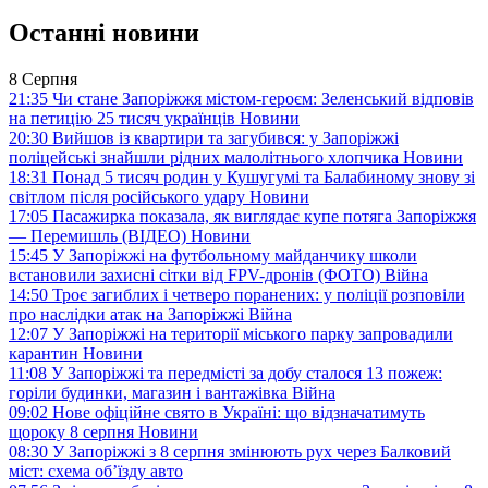
Останні новини
8 Серпня
21:35
Чи стане Запоріжжя містом-героєм: Зеленський відповів
на петицію 25 тисяч українців
Новини
20:30
Вийшов із квартири та загубився: у Запоріжжі
поліцейські знайшли рідних малолітнього хлопчика
Новини
18:31
Понад 5 тисяч родин у Кушугумі та Балабиному знову зі
світлом після російського удару
Новини
17:05
Пасажирка показала, як виглядає купе потяга Запоріжжя
— Перемишль (ВІДЕО)
Новини
15:45
У Запоріжжі на футбольному майданчику школи
встановили захисні сітки від FPV-дронів (ФОТО)
Війна
14:50
Троє загиблих і четверо поранених: у поліції розповіли
про наслідки атак на Запоріжжі
Війна
12:07
У Запоріжжі на території міського парку запровадили
карантин
Новини
11:08
У Запоріжжі та передмісті за добу сталося 13 пожеж:
горіли будинки, магазин і вантажівка
Війна
09:02
Нове офіційне свято в Україні: що відзначатимуть
щороку 8 серпня
Новини
08:30
У Запоріжжі з 8 серпня змінюють рух через Балковий
міст: схема об’їзду
авто