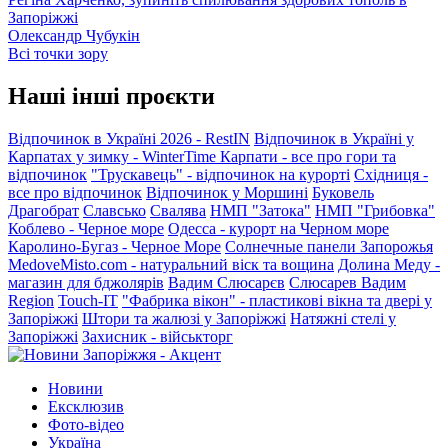
Запоріжжі
Олександр Чубукін
Всі точки зору
Наші інші проєкти
Відпочинок в Україні 2026 - RestIN
Відпочинок в Україні у
Карпатах у зимку - WinterTime
Карпати - все про гори та
відпочинок
"Трускавець" - відпочинок на курорті
Східниця -
все про відпочинок
Відпочинок у Моршині
Буковель
Драгобрат
Славсько
Свалява
НМП "Затока"
НМП "Грибовка"
Коблево - Черное море
Одесса - курорт на Черном море
Каролино-Бугаз - Черное Море
Солнечные панели Запорожья
MedoveMisto.com - натуральний віск та вощина
Долина Меду -
магазин для бджолярів
Вадим Слюсарєв
Слюсарев Вадим
Region
Touch-IT
"Фабрика вікон" - пластикові вікна та двері у
Запоріжжі
Штори та жалюзі у Запоріжжі
Натяжні стелі у
Запоріжжі
Захисник - військторг
Новини
Ексклюзив
Фото-відео
Україна